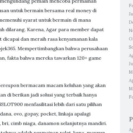
uk mengundang pemain mencoba permainan
F
san untuk bermain bersama real money di
J
k memenuhi syarat untuk bermain di mana
D
ah dilarang. Karena, Agar para member dapat
N
 dicapai dan meraih rasa kenyamanan kala
O
S
 Gojek365. Mempertimbangkan bahwa perusahaan
A
rikan, fakta bahwa mereka tawarkan 120+ game
Ju
M
Ap
an merespon bermacam macam keluhan yang akan
M
n di berikan jadi solusi yang terbaik hanya
F
SLOT900 menfasilitasi lebih dari satu pilihan
 dana, ovo, gopay, pocket, linkaja apalagi
P
, bri, cimb niaga, danamon selanjutnya mandiri.
A
tohnya adalah permainan rolet, keno, maupun