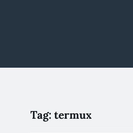
Tag:
termux