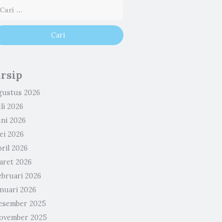
rsip
gustus 2026
li 2026
uni 2026
ei 2026
ril 2026
aret 2026
ebruari 2026
anuari 2026
esember 2025
ovember 2025