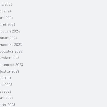
uni 2024
ei 2024
ril 2024
aret 2024
ebruari 2024
anuari 2024
esember 2023
ovember 2023
ktober 2023
eptember 2023
gustus 2023
li 2023
uni 2023
ei 2023
ril 2023
aret 2023