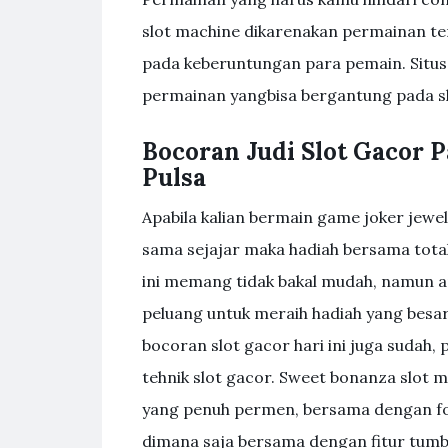
slot machine dikarenakan permainan te
pada keberuntungan para pemain. Sit
permainan yangbisa bergantung pada s
Bocoran Judi Slot Gacor P
Pulsa
Apabila kalian bermain game joker jewe
sama sejajar maka hadiah bersama tot
ini memang tidak bakal mudah, namun 
peluang untuk meraih hadiah yang besar.
bocoran slot gacor hari ini juga sudah,
tehnik slot gacor. Sweet bonanza slot 
yang penuh permen, bersama dengan fo
dimana saja bersama dengan fitur tumb