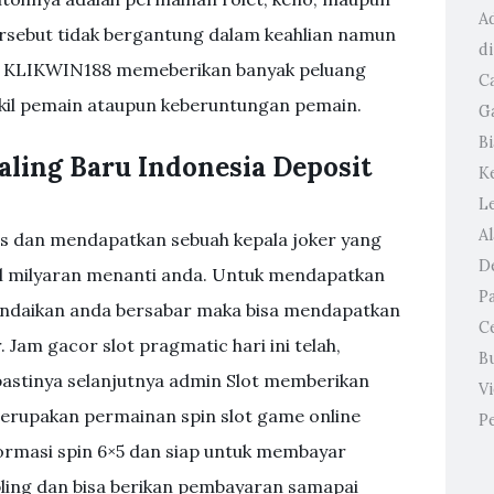
A
rsebut tidak bergantung dalam keahlian namun
di
us KLIKWIN188 memeberikan banyak peluang
C
kil pemain ataupun keberuntungan pemain.
G
B
aling Baru Indonesia Deposit
K
L
Al
ls dan mendapatkan sebuah kepala joker yang
D
al milyaran menanti anda. Untuk mendapatkan
Pa
andaikan anda bersabar maka bisa mendapatkan
Ce
 Jam gacor slot pragmatic hari ini telah,
B
 pastinya selanjutnya admin Slot memberikan
V
merupakan permainan spin slot game online
P
rmasi spin 6×5 dan siap untuk membayar
ling dan bisa berikan pembayaran samapai