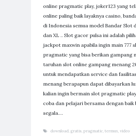
online pragmatic play, joker123 yang te
online paling baik layaknya casino, ba
di Indonesia semua model Bandar Slot 
dan XL .. Slot gacor pulsa ini adalah pi
jackpot maxwin apabila ingin main 777 s
pragmatic yang bisa berikan gampang 
taruhan slot online gampang menang 2
untuk mendapatkan service dan fasilitas
menang berapapun dapat dibayarkan luna
kalian ingin bermain slot pragmatic pla
coba dan pelajari bersama dengan baik 
segala.…
download
,
gratis
,
pragmatic
,
termux
,
video