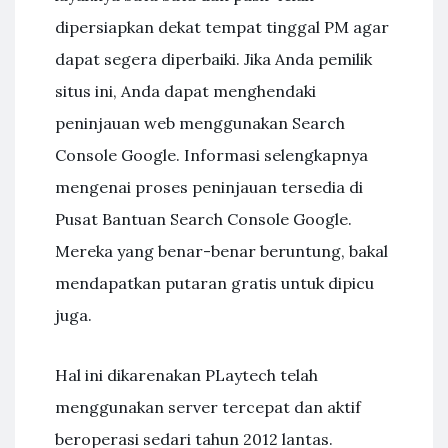
dipersiapkan dekat tempat tinggal PM agar
dapat segera diperbaiki. Jika Anda pemilik
situs ini, Anda dapat menghendaki
peninjauan web menggunakan Search
Console Google. Informasi selengkapnya
mengenai proses peninjauan tersedia di
Pusat Bantuan Search Console Google.
Mereka yang benar-benar beruntung, bakal
mendapatkan putaran gratis untuk dipicu
juga.
Hal ini dikarenakan PLaytech telah
menggunakan server tercepat dan aktif
beroperasi sedari tahun 2012 lantas.