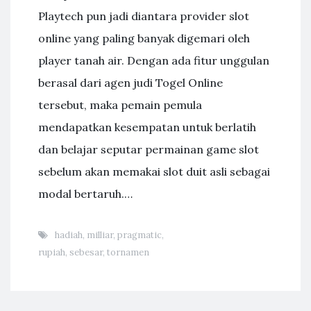
Playtech pun jadi diantara provider slot
online yang paling banyak digemari oleh
player tanah air. Dengan ada fitur unggulan
berasal dari agen judi Togel Online
tersebut, maka pemain pemula
mendapatkan kesempatan untuk berlatih
dan belajar seputar permainan game slot
sebelum akan memakai slot duit asli sebagai
modal bertaruh.…
hadiah
,
milliar
,
pragmatic
,
rupiah
,
sebesar
,
tornamen