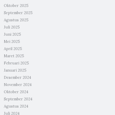
Oktober 2025
September 2025
Agustus 2025
Juli 2025
Juni 2025
Mei 2025
April 2025
Maret 2025
Februari 2025
Januari 2025
Desember 2024
November 2024
Oktober 2024
September 2024
Agustus 2024
Juli 2024