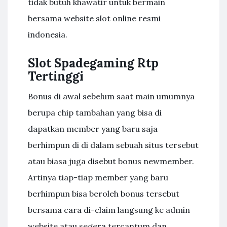
tidak butuh khawatir untuk bermain
bersama website slot online resmi
indonesia.
Slot Spadegaming Rtp
Tertinggi
Bonus di awal sebelum saat main umumnya
berupa chip tambahan yang bisa di
dapatkan member yang baru saja
berhimpun di di dalam sebuah situs tersebut
atau biasa juga disebut bonus newmember.
Artinya tiap-tiap member yang baru
berhimpun bisa beroleh bonus tersebut
bersama cara di-claim langsung ke admin
website atau segera tercantum dan