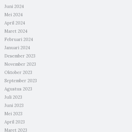
Juni 2024
Mei 2024
April 2024
Maret 2024
Februari 2024
Januari 2024
Desember 2023
November 2023
Oktober 2023
September 2023
Agustus 2023
Juli 2023
Juni 2023
Mei 2023
April 2023
Maret 2023