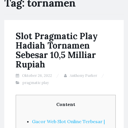
Tag:
tornamen
Slot Pragmatic Play
Hadiah Tornamen
Sebesar 10,5 Milliar
Rupiah
Oktober 26, 2022
Anthony Parker
pragmatic play
Content
Gacor Web Slot Online Terbesar |