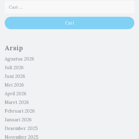
Arsip
Agustus 2026
Juli 2026
Juni 2026
Mei 2026
April 2026
Maret 2026
Februari 2026
Januari 2026
Desember 2025
November 2025