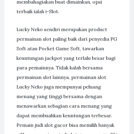
membahagiakan buat dimainkan, opsi
terbaik ialah i-Slot.
Lucky Neko sendiri merupakan product
permainan slot paling baik dari penyedia PG
Soft atau Pocket Game Soft, tawarkan
keuntungan jackpot yang terlalu besar bagi
para pemainnya. Tidak kalah bersama
permainan slot lainnya, permainan slot
Lucky Neko juga mempunyai peluang
menang yang tinggi bersama dengan
menawarkan sebagian cara menang yang
dapat membuahkan keuntungan terbesar.
Pemain judi slot gacor bisa memilih banyak