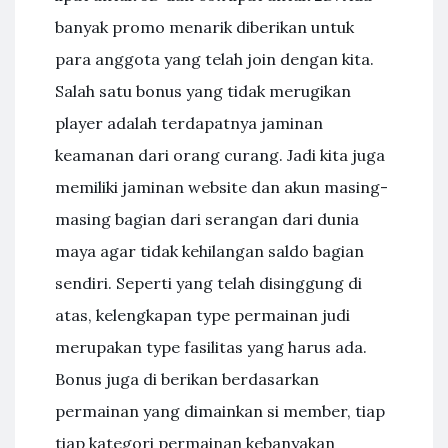
banyak promo menarik diberikan untuk
para anggota yang telah join dengan kita.
Salah satu bonus yang tidak merugikan
player adalah terdapatnya jaminan
keamanan dari orang curang. Jadi kita juga
memiliki jaminan website dan akun masing-
masing bagian dari serangan dari dunia
maya agar tidak kehilangan saldo bagian
sendiri. Seperti yang telah disinggung di
atas, kelengkapan type permainan judi
merupakan type fasilitas yang harus ada.
Bonus juga di berikan berdasarkan
permainan yang dimainkan si member, tiap
tiap kategori permainan kebanyakan