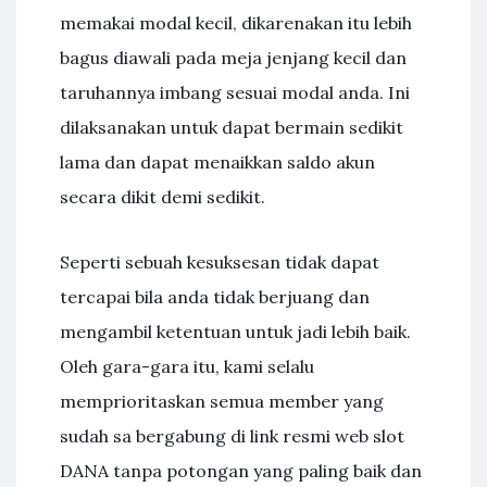
memakai modal kecil, dikarenakan itu lebih
bagus diawali pada meja jenjang kecil dan
taruhannya imbang sesuai modal anda. Ini
dilaksanakan untuk dapat bermain sedikit
lama dan dapat menaikkan saldo akun
secara dikit demi sedikit.
Seperti sebuah kesuksesan tidak dapat
tercapai bila anda tidak berjuang dan
mengambil ketentuan untuk jadi lebih baik.
Oleh gara-gara itu, kami selalu
memprioritaskan semua member yang
sudah sa bergabung di link resmi web slot
DANA tanpa potongan yang paling baik dan