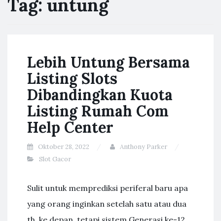
Tag:
untung
Lebih Untung Bersama
Listing Slots
Dibandingkan Kuota
Listing Rumah Com
Help Center
Oktober 28, 2022
Anthony Parker
Slot Gacor
Sulit untuk memprediksi periferal baru apa
yang orang inginkan setelah satu atau dua
th. ke depan, tetapi sistem Generasi ke-12