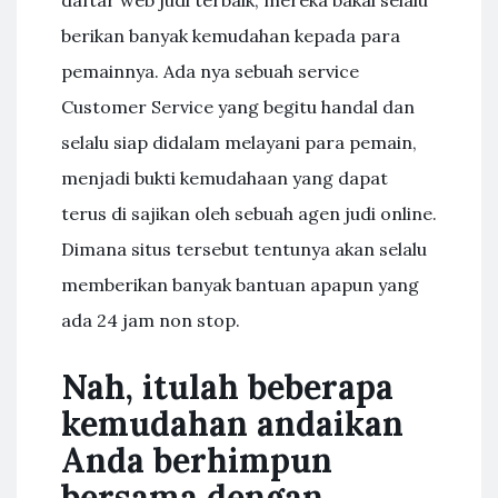
berikan banyak kemudahan kepada para
pemainnya. Ada nya sebuah service
Customer Service yang begitu handal dan
selalu siap didalam melayani para pemain,
menjadi bukti kemudahaan yang dapat
terus di sajikan oleh sebuah agen judi online.
Dimana situs tersebut tentunya akan selalu
memberikan banyak bantuan apapun yang
ada 24 jam non stop.
Nah, itulah beberapa
kemudahan andaikan
Anda berhimpun
bersama dengan