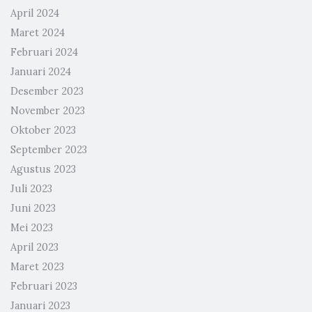
April 2024
Maret 2024
Februari 2024
Januari 2024
Desember 2023
November 2023
Oktober 2023
September 2023
Agustus 2023
Juli 2023
Juni 2023
Mei 2023
April 2023
Maret 2023
Februari 2023
Januari 2023