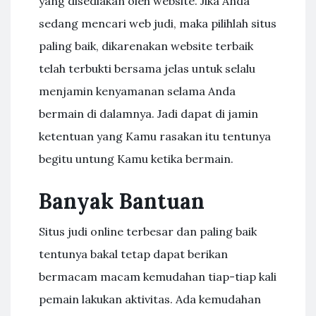
yang disediakan oleh website. Jika Anda
sedang mencari web judi, maka pilihlah situs
paling baik, dikarenakan website terbaik
telah terbukti bersama jelas untuk selalu
menjamin kenyamanan selama Anda
bermain di dalamnya. Jadi dapat di jamin
ketentuan yang Kamu rasakan itu tentunya
begitu untung Kamu ketika bermain.
Banyak Bantuan
Situs judi online terbesar dan paling baik
tentunya bakal tetap dapat berikan
bermacam macam kemudahan tiap-tiap kali
pemain lakukan aktivitas. Ada kemudahan