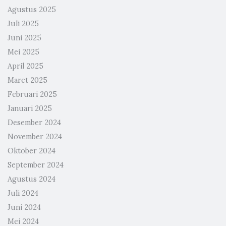
Agustus 2025
Juli 2025
Juni 2025
Mei 2025
April 2025
Maret 2025
Februari 2025
Januari 2025
Desember 2024
November 2024
Oktober 2024
September 2024
Agustus 2024
Juli 2024
Juni 2024
Mei 2024