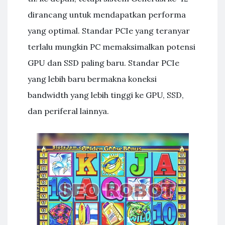
dirancang untuk mendapatkan performa
yang optimal. Standar PCIe yang teranyar
terlalu mungkin PC memaksimalkan potensi
GPU dan SSD paling baru. Standar PCIe
yang lebih baru bermakna koneksi
bandwidth yang lebih tinggi ke GPU, SSD,
dan periferal lainnya.