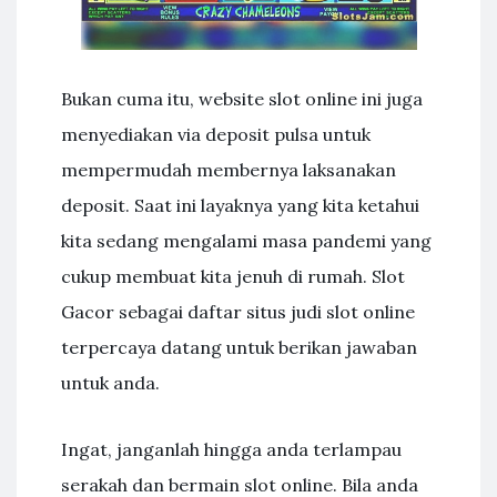
Bukan cuma itu, website slot online ini juga
menyediakan via deposit pulsa untuk
mempermudah membernya laksanakan
deposit. Saat ini layaknya yang kita ketahui
kita sedang mengalami masa pandemi yang
cukup membuat kita jenuh di rumah. Slot
Gacor sebagai daftar situs judi slot online
terpercaya datang untuk berikan jawaban
untuk anda.
Ingat, janganlah hingga anda terlampau
serakah dan bermain slot online. Bila anda