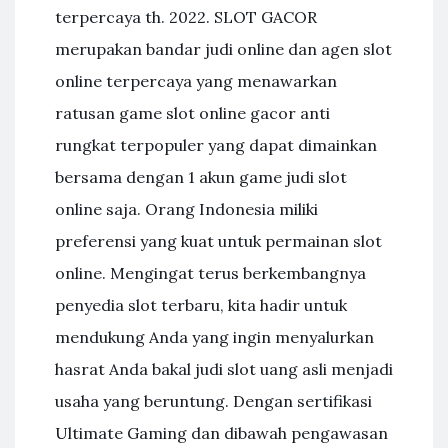
terpercaya th. 2022. SLOT GACOR
merupakan bandar judi online dan agen slot
online terpercaya yang menawarkan
ratusan game slot online gacor anti
rungkat terpopuler yang dapat dimainkan
bersama dengan 1 akun game judi slot
online saja. Orang Indonesia miliki
preferensi yang kuat untuk permainan slot
online. Mengingat terus berkembangnya
penyedia slot terbaru, kita hadir untuk
mendukung Anda yang ingin menyalurkan
hasrat Anda bakal judi slot uang asli menjadi
usaha yang beruntung. Dengan sertifikasi
Ultimate Gaming dan dibawah pengawasan