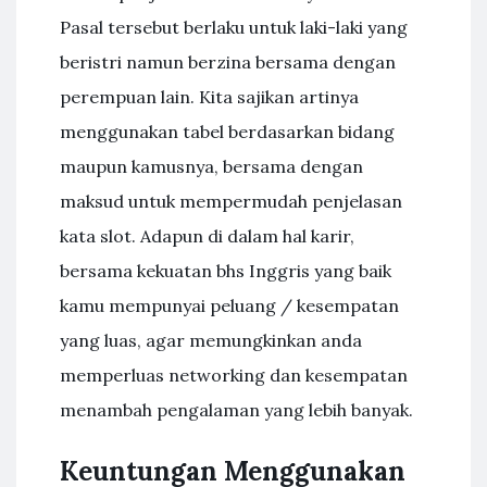
Pasal tersebut berlaku untuk laki-laki yang
beristri namun berzina bersama dengan
perempuan lain. Kita sajikan artinya
menggunakan tabel berdasarkan bidang
maupun kamusnya, bersama dengan
maksud untuk mempermudah penjelasan
kata slot. Adapun di dalam hal karir,
bersama kekuatan bhs Inggris yang baik
kamu mempunyai peluang / kesempatan
yang luas, agar memungkinkan anda
memperluas networking dan kesempatan
menambah pengalaman yang lebih banyak.
Keuntungan Menggunakan