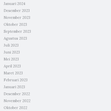
Januari 2024
Desember 2023
November 2023
Oktober 2023
September 2023
Agustus 2023
Juli 2023
Juni 2023
Mei 2023
April 2023
Maret 2023
Februari 2023
Januari 2023
Desember 2022
November 2022
Oktober 2022