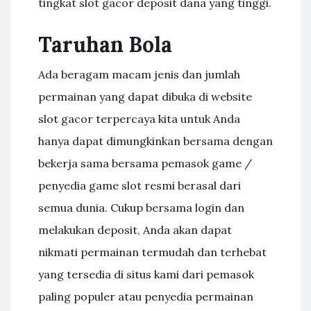
tingkat slot gacor deposit dana yang tinggi.
Taruhan Bola
Ada beragam macam jenis dan jumlah
permainan yang dapat dibuka di website
slot gacor terpercaya kita untuk Anda
hanya dapat dimungkinkan bersama dengan
bekerja sama bersama pemasok game /
penyedia game slot resmi berasal dari
semua dunia. Cukup bersama login dan
melakukan deposit, Anda akan dapat
nikmati permainan termudah dan terhebat
yang tersedia di situs kami dari pemasok
paling populer atau penyedia permainan