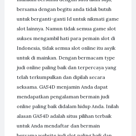
bersama dengan begitu anda tidak butuh
untuk berganti-ganti Id untuk nikmati game
slot lainnya. Namun tidak semua game slot
sukses mengambil hati para pemain slot di
Indonesia, tidak semua slot online itu asyik
untuk di mainkan. Dengan bermacam type
judi online paling baik dan terpercaya yang
telah terkumpulkan dan dipilah secara
seksama. GAS4D menjamin Anda dapat
mendapatkan pengalaman bermain judi
online paling baik didalam hidup Anda. Inilah
alasan GAS4D adalah situs pilihan terbaik
untuk Anda mendaftar dan bermain
bersama website judi slot paling baik dan