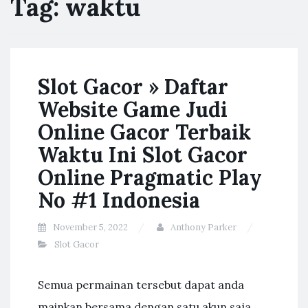
Tag:
waktu
Slot Gacor » Daftar
Website Game Judi
Online Gacor Terbaik
Waktu Ini Slot Gacor
Online Pragmatic Play
No #1 Indonesia
November 5, 2022
Anthony Parker
Slot Gacor
Semua permainan tersebut dapat anda
mainkan bersama dengan satu akun saja,