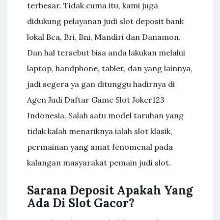
terbesar. Tidak cuma itu, kami juga
didukung pelayanan judi slot deposit bank
lokal Bca, Bri, Bni, Mandiri dan Danamon.
Dan hal tersebut bisa anda lakukan melalui
laptop, handphone, tablet, dan yang lainnya,
jadi segera ya gan ditunggu hadirnya di
Agen Judi Daftar Game Slot Joker123
Indonesia. Salah satu model taruhan yang
tidak kalah menariknya ialah slot klasik,
permainan yang amat fenomenal pada
kalangan masyarakat pemain judi slot.
Sarana Deposit Apakah Yang
Ada Di Slot Gacor?