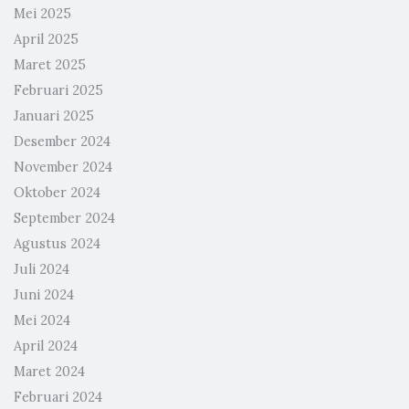
Mei 2025
April 2025
Maret 2025
Februari 2025
Januari 2025
Desember 2024
November 2024
Oktober 2024
September 2024
Agustus 2024
Juli 2024
Juni 2024
Mei 2024
April 2024
Maret 2024
Februari 2024