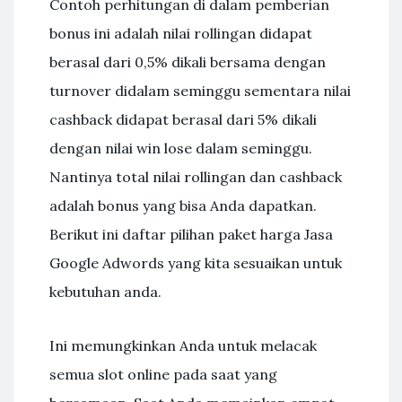
Contoh perhitungan di dalam pemberian
bonus ini adalah nilai rollingan didapat
berasal dari 0,5% dikali bersama dengan
turnover didalam seminggu sementara nilai
cashback didapat berasal dari 5% dikali
dengan nilai win lose dalam seminggu.
Nantinya total nilai rollingan dan cashback
adalah bonus yang bisa Anda dapatkan.
Berikut ini daftar pilihan paket harga Jasa
Google Adwords yang kita sesuaikan untuk
kebutuhan anda.
Ini memungkinkan Anda untuk melacak
semua slot online pada saat yang