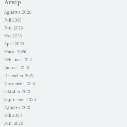
Arsip
Agustus 2026
Juli 2026
Juni 2026
Mei 2026
April 2026
Maret 2026
Februari 2026
Januari 2026
Desember 2025
November 2025
Oktober 2025
September 2025
Agustus 2025
Juli 2025
Juni 2025