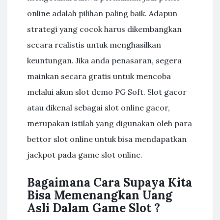
online adalah pilihan paling baik. Adapun
strategi yang cocok harus dikembangkan
secara realistis untuk menghasilkan
keuntungan. Jika anda penasaran, segera
mainkan secara gratis untuk mencoba
melalui akun slot demo PG Soft. Slot gacor
atau dikenal sebagai slot online gacor,
merupakan istilah yang digunakan oleh para
bettor slot online untuk bisa mendapatkan
jackpot pada game slot online.
Bagaimana Cara Supaya Kita
Bisa Memenangkan Uang
Asli Dalam Game Slot ?