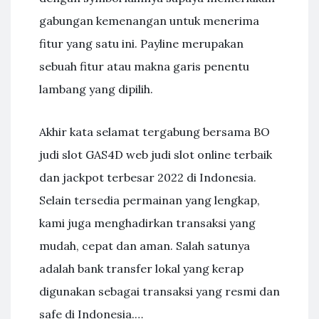
gabungan kemenangan untuk menerima
fitur yang satu ini. Payline merupakan
sebuah fitur atau makna garis penentu
lambang yang dipilih.
Akhir kata selamat tergabung bersama BO
judi slot GAS4D web judi slot online terbaik
dan jackpot terbesar 2022 di Indonesia.
Selain tersedia permainan yang lengkap,
kami juga menghadirkan transaksi yang
mudah, cepat dan aman. Salah satunya
adalah bank transfer lokal yang kerap
digunakan sebagai transaksi yang resmi dan
safe di Indonesia.…