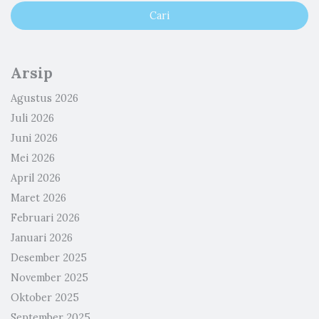
Arsip
Agustus 2026
Juli 2026
Juni 2026
Mei 2026
April 2026
Maret 2026
Februari 2026
Januari 2026
Desember 2025
November 2025
Oktober 2025
September 2025