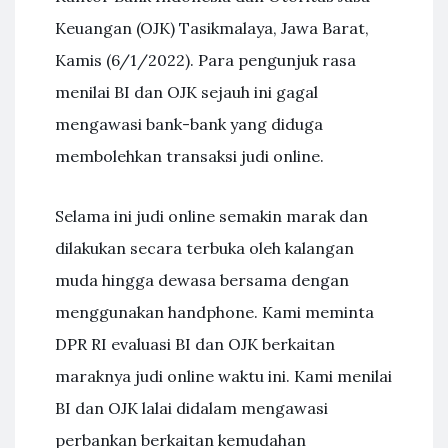
Keuangan (OJK) Tasikmalaya, Jawa Barat,
Kamis (6/1/2022). Para pengunjuk rasa
menilai BI dan OJK sejauh ini gagal
mengawasi bank-bank yang diduga
membolehkan transaksi judi online.
Selama ini judi online semakin marak dan
dilakukan secara terbuka oleh kalangan
muda hingga dewasa bersama dengan
menggunakan handphone. Kami meminta
DPR RI evaluasi BI dan OJK berkaitan
maraknya judi online waktu ini. Kami menilai
BI dan OJK lalai didalam mengawasi
perbankan berkaitan kemudahan