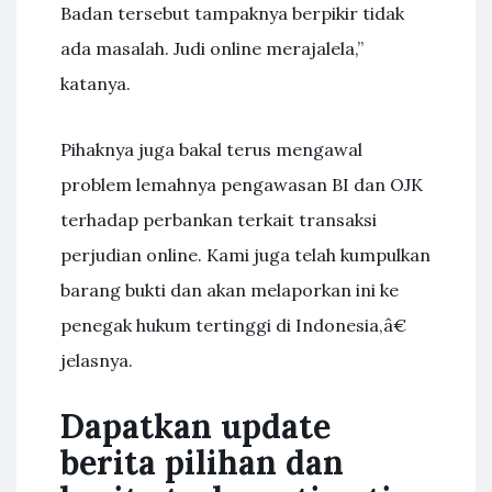
Badan tersebut tampaknya berpikir tidak
ada masalah. Judi online merajalela,”
katanya.
Pihaknya juga bakal terus mengawal
problem lemahnya pengawasan BI dan OJK
terhadap perbankan terkait transaksi
perjudian online. Kami juga telah kumpulkan
barang bukti dan akan melaporkan ini ke
penegak hukum tertinggi di Indonesia,â€
jelasnya.
Dapatkan update
berita pilihan dan