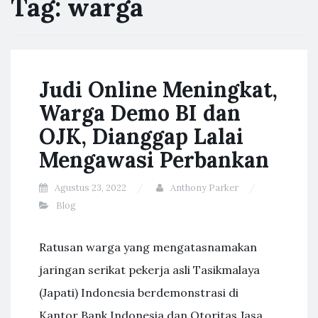
Tag:
warga
Judi Online Meningkat,
Warga Demo BI dan
OJK, Dianggap Lalai
Mengawasi Perbankan
Agustus 23, 2022
Anthony Parker
Blog
Ratusan warga yang mengatasnamakan
jaringan serikat pekerja asli Tasikmalaya
(Japati) Indonesia berdemonstrasi di
Kantor Bank Indonesia dan Otoritas Jasa