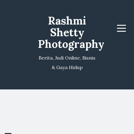
Rashmi
Shetty
Menu
Photography
Berita, Judi Online, Bisnis
& Gaya Hidup