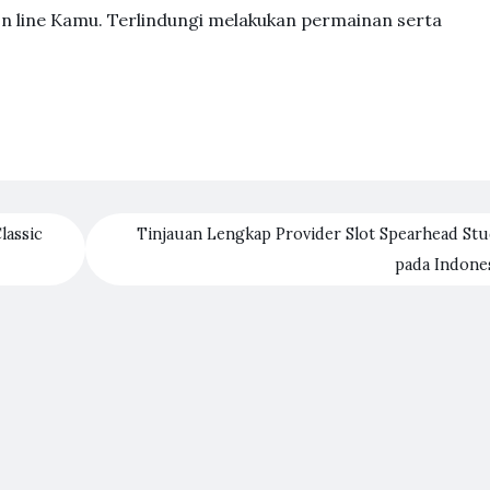
on line Kamu. Terlindungi melakukan permainan serta
lassic
Tinjauan Lengkap Provider Slot Spearhead Stu
pada Indone