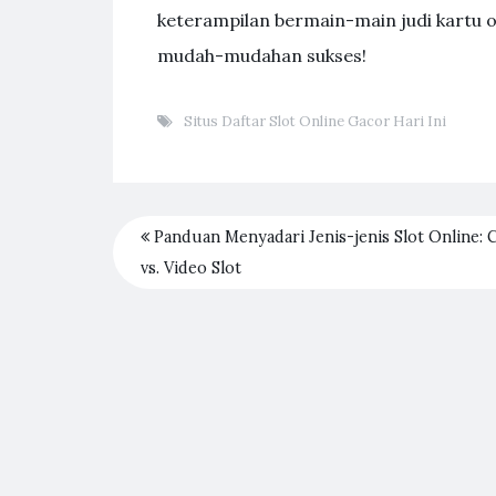
keterampilan bermain-main judi kartu 
mudah-mudahan sukses!
Situs Daftar Slot Online Gacor Hari Ini
Panduan Menyadari Jenis-jenis Slot Online: C
vs. Video Slot