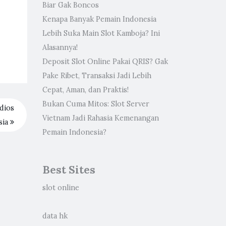
Biar Gak Boncos
Kenapa Banyak Pemain Indonesia
Lebih Suka Main Slot Kamboja? Ini
Alasannya!
Deposit Slot Online Pakai QRIS? Gak
Pake Ribet, Transaksi Jadi Lebih
Cepat, Aman, dan Praktis!
Bukan Cuma Mitos: Slot Server
dios
Vietnam Jadi Rahasia Kemenangan
sia
Pemain Indonesia?
Best Sites
slot online
data hk