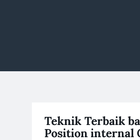
Teknik Terbaik b
Position internal