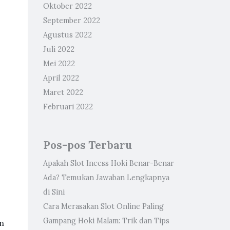
Oktober 2022
September 2022
Agustus 2022
Juli 2022
Mei 2022
April 2022
Maret 2022
Februari 2022
Pos-pos Terbaru
Apakah Slot Incess Hoki Benar-Benar
Ada? Temukan Jawaban Lengkapnya
di Sini
Cara Merasakan Slot Online Paling
Gampang Hoki Malam: Trik dan Tips
n