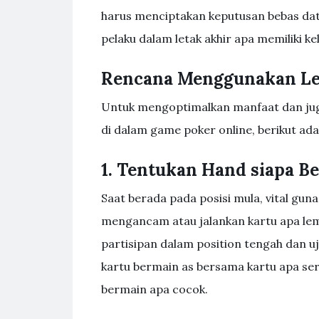
harus menciptakan keputusan bebas da
pelaku dalam letak akhir apa memiliki ke
Rencana Menggunakan Le
Untuk mengoptimalkan manfaat dan jug
di dalam game poker online, berikut ada
1. Tentukan Hand siapa B
Saat berada pada posisi mula, vital gu
mengancam atau jalankan kartu apa lem
partisipan dalam position tengah dan u
kartu bermain as bersama kartu apa ser
bermain apa cocok.