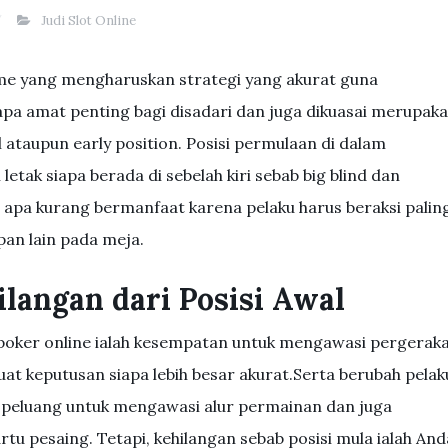
Judi Slot Online
e yang mengharuskan strategi yang akurat guna
iapa amat penting bagi disadari dan juga dikuasai merupak
 ataupun early position. Posisi permulaan di dalam
etak siapa berada di sebelah kiri sebab big blind dan
n apa kurang bermanfaat karena pelaku harus beraksi palin
an lain pada meja.
langan dari Posisi Awal
poker online ialah kesempatan untuk mengawasi pergerak
at keputusan siapa lebih besar akurat.Serta berubah pelak
peluang untuk mengawasi alur permainan dan juga
u pesaing. Tetapi, kehilangan sebab posisi mula ialah And