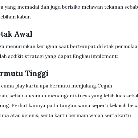
ta yang memadai dan juga berisiko melawan tekanan sebab
lebihan kabar.
tak Awal
a menurunkan kerugian saat bertempat di letak permulaa
lah sedikit strategi yang dapat Engkau implement:
ermutu Tinggi
na cuma play kartu apa bermutu menjulang.Cegah
ah, sebab ancaman menangani stress yang lebih luas seba
jung. Perhatikannya pada tangan sama seperti kekasih besa
upa atau sejenis, serta kartu bermain wajah serta kartu