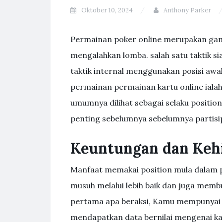
Oktober 10, 2024
Anthony Parker
Permainan poker online merupakan gam
mengalahkan lomba. salah satu taktik s
taktik internal menggunakan posisi awal
permainan permainan kartu online ialah l
umumnya dilihat sebagai selaku positio
penting sebelumnya sebelumnya partisip
Keuntungan dan Kehi
Manfaat memakai position mula dalam 
musuh melalui lebih baik dan juga membu
pertama apa beraksi, Kamu mempunyai 
mendapatkan data bernilai mengenai kart