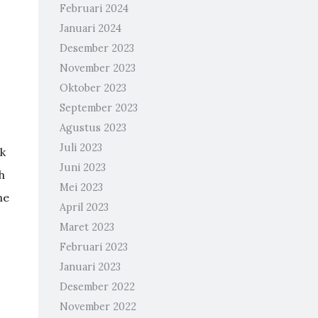
Februari 2024
Januari 2024
Desember 2023
November 2023
Oktober 2023
September 2023
Agustus 2023
Juli 2023
k
Juni 2023
h
Mei 2023
me
April 2023
Maret 2023
Februari 2023
Januari 2023
Desember 2022
November 2022