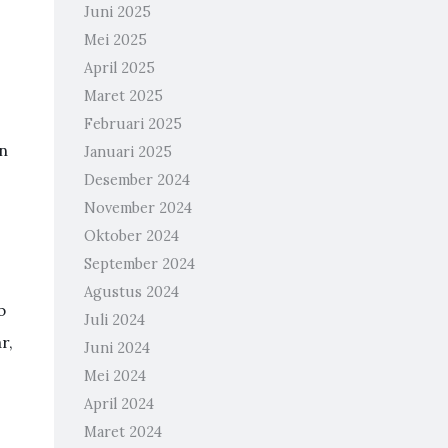
Juni 2025
Mei 2025
April 2025
Maret 2025
Februari 2025
n
Januari 2025
Desember 2024
November 2024
Oktober 2024
September 2024
Agustus 2024
b
Juli 2024
r,
Juni 2024
Mei 2024
April 2024
Maret 2024