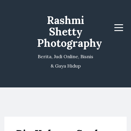
Rashmi
Shetty
Menu
Photography
Berita, Judi Online, Bisnis
& Gaya Hidup