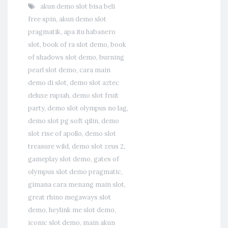
akun demo slot bisa beli
free spin
,
akun demo slot
pragmatik
,
apa itu habanero
slot
,
book of ra slot demo
,
book
of shadows slot demo
,
burning
pearl slot demo
,
cara main
demo di slot
,
demo slot aztec
deluxe rupiah
,
demo slot fruit
party
,
demo slot olympus no lag
,
demo slot pg soft qilin
,
demo
slot rise of apollo
,
demo slot
treasure wild
,
demo slot zeus 2
,
gameplay slot demo
,
gates of
olympus slot demo pragmatic
,
gimana cara menang main slot
,
great rhino megaways slot
demo
,
heylink me slot demo
,
iconic slot demo
,
main akun