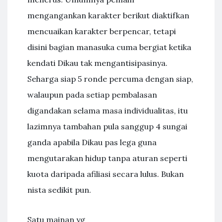
mengangankan karakter berikut diaktifkan
mencuaikan karakter berpencar, tetapi
disini bagian manasuka cuma bergiat ketika
kendati Dikau tak mengantisipasinya.
Seharga siap 5 ronde percuma dengan siap,
walaupun pada setiap pembalasan
digandakan selama masa individualitas, itu
lazimnya tambahan pula sanggup 4 sungai
ganda apabila Dikau pas lega guna
mengutarakan hidup tanpa aturan seperti
kuota daripada afiliasi secara lulus. Bukan
nista sedikit pun.
Satu mainan yg