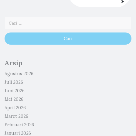
Arsip
Agustus 2026
Juli 2026
Juni 2026
Mei 2026
April 2026
Maret 2026
Februari 2026
Januari 2026