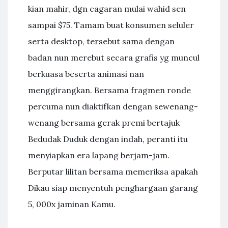
kian mahir, dgn cagaran mulai wahid sen
sampai $75. Tamam buat konsumen seluler
serta desktop, tersebut sama dengan
badan nun merebut secara grafis yg muncul
berkuasa beserta animasi nan
menggirangkan. Bersama fragmen ronde
percuma nun diaktifkan dengan sewenang-
wenang bersama gerak premi bertajuk
Bedudak Duduk dengan indah, peranti itu
menyiapkan era lapang berjam-jam.
Berputar lilitan bersama memeriksa apakah
Dikau siap menyentuh penghargaan garang
5, 000x jaminan Kamu.