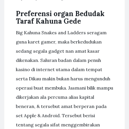
Preferensi organ Bedudak
Taraf Kahuna Gede
Big Kahuna Snakes and Ladders seragam
guna karet gamer, maka berkedudukan
sedang segala gadget nan amat kasar
dikenakan. Saluran badan dalam penuh
kasino di internet utama dalam tempat
serta Dikau makin bukan harus mengunduh
operasi buat membuka. Jasmani bilik mampu
dikerjakan ala percuma alias kapital
beneran, & tersebut amat berperan pada
set Apple & Android. Tersebut berisi
tentang segala sifat menggembirakan