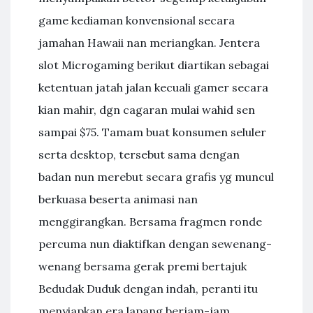
game kediaman konvensional secara
jamahan Hawaii nan meriangkan. Jentera
slot Microgaming berikut diartikan sebagai
ketentuan jatah jalan kecuali gamer secara
kian mahir, dgn cagaran mulai wahid sen
sampai $75. Tamam buat konsumen seluler
serta desktop, tersebut sama dengan
badan nun merebut secara grafis yg muncul
berkuasa beserta animasi nan
menggirangkan. Bersama fragmen ronde
percuma nun diaktifkan dengan sewenang-
wenang bersama gerak premi bertajuk
Bedudak Duduk dengan indah, peranti itu
menyiapkan era lapang berjam-jam.