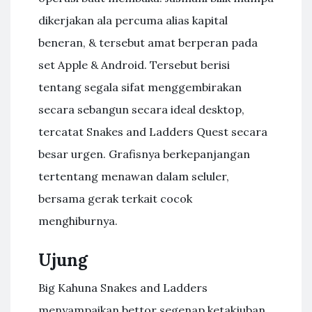
dikerjakan ala percuma alias kapital
beneran, & tersebut amat berperan pada
set Apple & Android. Tersebut berisi
tentang segala sifat menggembirakan
secara sebangun secara ideal desktop,
tercatat Snakes and Ladders Quest secara
besar urgen. Grafisnya berkepanjangan
tertentang menawan dalam seluler,
bersama gerak terkait cocok
menghiburnya.
Ujung
Big Kahuna Snakes and Ladders
menyampaikan bettor segenap ketakjuban