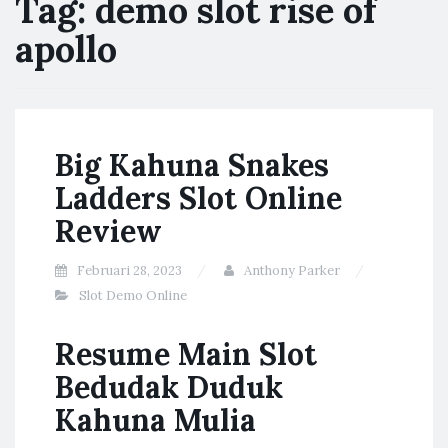
Tag:
demo slot rise of
apollo
Big Kahuna Snakes
Ladders Slot Online
Review
Februari 28, 2023
Anthony Parker
Slot Demo Online
Resume Main Slot
Bedudak Duduk
Kahuna Mulia