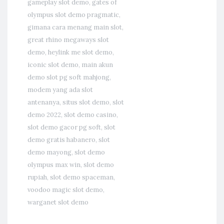
gameplay slot demo
,
gates of
olympus slot demo pragmatic
,
gimana cara menang main slot
,
great rhino megaways slot
demo
,
heylink me slot demo
,
iconic slot demo
,
main akun
demo slot pg soft mahjong
,
modem yang ada slot
antenanya
,
situs slot demo
,
slot
demo 2022
,
slot demo casino
,
slot demo gacor pg soft
,
slot
demo gratis habanero
,
slot
demo mayong
,
slot demo
olympus max win
,
slot demo
rupiah
,
slot demo spaceman
,
voodoo magic slot demo
,
warganet slot demo