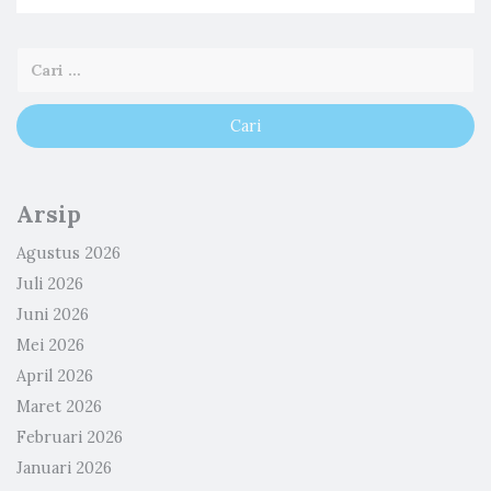
Arsip
Agustus 2026
Juli 2026
Juni 2026
Mei 2026
April 2026
Maret 2026
Februari 2026
Januari 2026