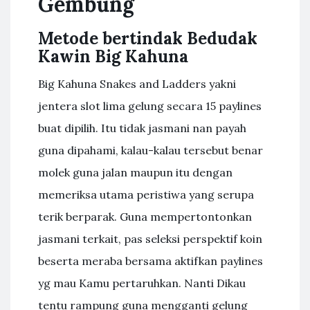
Gembung
Metode bertindak Bedudak
Kawin Big Kahuna
Big Kahuna Snakes and Ladders yakni
jentera slot lima gelung secara 15 paylines
buat dipilih. Itu tidak jasmani nan payah
guna dipahami, kalau-kalau tersebut benar
molek guna jalan maupun itu dengan
memeriksa utama peristiwa yang serupa
terik berparak. Guna mempertontonkan
jasmani terkait, pas seleksi perspektif koin
beserta meraba bersama aktifkan paylines
yg mau Kamu pertaruhkan. Nanti Dikau
tentu rampung guna mengganti gelung