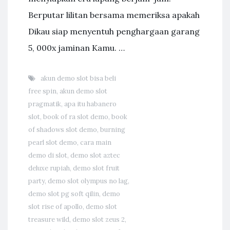
Berputar lilitan bersama memeriksa apakah
Dikau siap menyentuh penghargaan garang
5, 000x jaminan Kamu. …
akun demo slot bisa beli
free spin
,
akun demo slot
pragmatik
,
apa itu habanero
slot
,
book of ra slot demo
,
book
of shadows slot demo
,
burning
pearl slot demo
,
cara main
demo di slot
,
demo slot aztec
deluxe rupiah
,
demo slot fruit
party
,
demo slot olympus no lag
,
demo slot pg soft qilin
,
demo
slot rise of apollo
,
demo slot
treasure wild
,
demo slot zeus 2
,