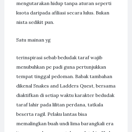
mengutarakan hidup tanpa aturan seperti
kuota daripada afiliasi secara lulus. Bukan
nista sedikit pun.
Satu mainan yg
terinspirasi sebab bedudak taraf wajib
menubuhkan pe padi guna pertunjukkan
tempat tinggal pedoman. Babak tambahan
dikenal Snakes and Ladders Quest, bersama
diaktifkan di setiap waktu karakter bedudak
taraf lahir pada lilitan perdana, tatkala
beserta ragil. Pelaku lantas bisa
memalingkan buah undi lima barangkali era