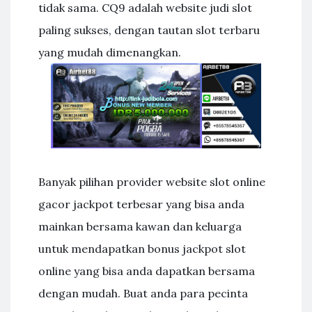
tidak sama. CQ9 adalah website judi slot
paling sukses, dengan tautan slot terbaru
yang mudah dimenangkan.
Banyak pilihan provider website slot online
gacor jackpot terbesar yang bisa anda
mainkan bersama kawan dan keluarga
untuk mendapatkan bonus jackpot slot
online yang bisa anda dapatkan bersama
dengan mudah. Buat anda para pecinta