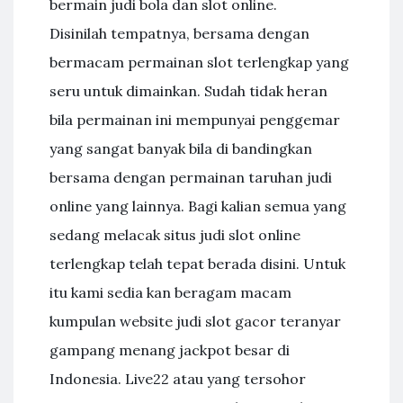
bermain judi bola dan slot online.
Disinilah tempatnya, bersama dengan
bermacam permainan slot terlengkap yang
seru untuk dimainkan. Sudah tidak heran
bila permainan ini mempunyai penggemar
yang sangat banyak bila di bandingkan
bersama dengan permainan taruhan judi
online yang lainnya. Bagi kalian semua yang
sedang melacak situs judi slot online
terlengkap telah tepat berada disini. Untuk
itu kami sedia kan beragam macam
kumpulan website judi slot gacor teranyar
gampang menang jackpot besar di
Indonesia. Live22 atau yang tersohor