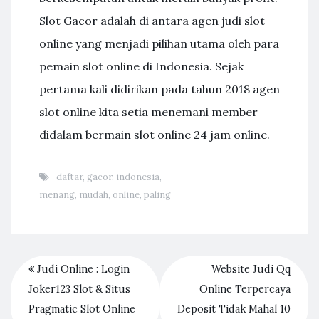
Slot Gacor adalah di antara agen judi slot
online yang menjadi pilihan utama oleh para
pemain slot online di Indonesia. Sejak
pertama kali didirikan pada tahun 2018 agen
slot online kita setia menemani member
didalam bermain slot online 24 jam online.
daftar
,
gacor
,
indonesia
,
menang
,
mudah
,
online
,
paling
Judi Online : Login
Website Judi Qq
Joker123 Slot & Situs
Online Terpercaya
Pragmatic Slot Online
Deposit Tidak Mahal 10