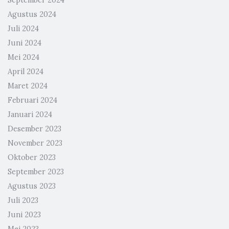
September 2024
Agustus 2024
Juli 2024
Juni 2024
Mei 2024
April 2024
Maret 2024
Februari 2024
Januari 2024
Desember 2023
November 2023
Oktober 2023
September 2023
Agustus 2023
Juli 2023
Juni 2023