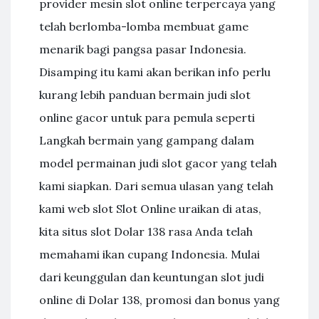
provider mesin slot online terpercaya yang
telah berlomba-lomba membuat game
menarik bagi pangsa pasar Indonesia.
Disamping itu kami akan berikan info perlu
kurang lebih panduan bermain judi slot
online gacor untuk para pemula seperti
Langkah bermain yang gampang dalam
model permainan judi slot gacor yang telah
kami siapkan. Dari semua ulasan yang telah
kami web slot Slot Online uraikan di atas,
kita situs slot Dolar 138 rasa Anda telah
memahami ikan cupang Indonesia. Mulai
dari keunggulan dan keuntungan slot judi
online di Dolar 138, promosi dan bonus yang