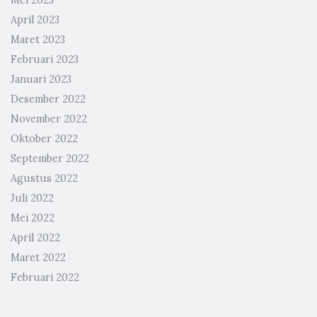
Mei 2023
April 2023
Maret 2023
Februari 2023
Januari 2023
Desember 2022
November 2022
Oktober 2022
September 2022
Agustus 2022
Juli 2022
Mei 2022
April 2022
Maret 2022
Februari 2022