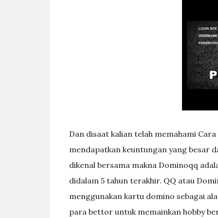
Dan disaat kalian telah memahami Cara b
mendapatkan keuntungan yang besar dal
dikenal bersama makna Dominoqq adala
didalam 5 tahun terakhir. QQ atau Domi
menggunakan kartu domino sebagai alat
para bettor untuk memainkan hobby ber