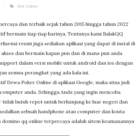
Slot Online
ercaya dan terbaik sejak tahun 2015 hingga tahun 2022
if bermain tiap tiap harinya. Tentunya kami BalakQQ
rlisensi resmi juga sediakan aplikasi yang dapat di instal di
kses dan bermain kapan pun dan di mana pun anda
 support dalam versi mobile untuk android dan ios dengan
gan semua perangkat yang ada kala ini.
if Dewa Poker Online di aplikasi Google, maka situs judi
n computer anda. Sehingga Anda yang ingin mencoba
 tidak butuh repot untuk berkunjung ke luar negeri dan
modalkan sebuah handphone atau computer dan kouta
us domino qq online terpercaya adalah sitem keamanannya