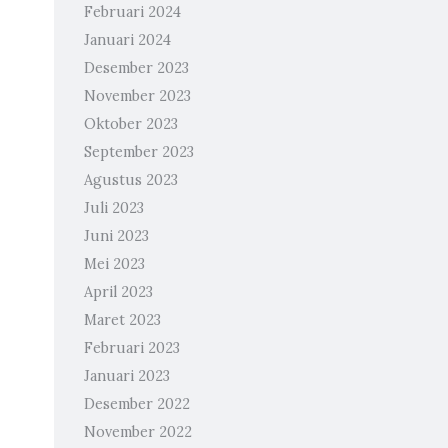
Februari 2024
Januari 2024
Desember 2023
November 2023
Oktober 2023
September 2023
Agustus 2023
Juli 2023
Juni 2023
Mei 2023
April 2023
Maret 2023
Februari 2023
Januari 2023
Desember 2022
November 2022