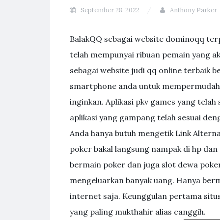
September 28, 2022
Anthony Parker
BalakQQ sebagai website dominoqq terp
telah mempunyai ribuan pemain yang akt
sebagai website judi qq online terbaik be
smartphone anda untuk mempermudah a
inginkan. Aplikasi pkv games yang telah
aplikasi yang gampang telah sesuai den
Anda hanya butuh mengetik Link Alternat
poker bakal langsung nampak di hp da
bermain poker dan juga slot dewa poker
mengeluarkan banyak uang. Hanya ber
internet saja. Keunggulan pertama sit
yang paling mukthahir alias canggih.