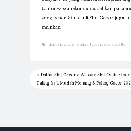
tentunya semakin memudahkan para me
yang besar. Situs judi Slot Gacor juga 
mainkan.
deposit
,
murah
,
online
,
terpercaya
,
website
Daftar Slot Gacor > Website Slot Online Indo
Paling Baik Mudah Menang & Paling Gacor 202