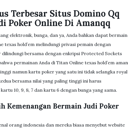
nus Terbesar Situs Domino Qq
udi Poker Online Di Amanqq
rang elektronik, bunga, dan ya, Anda bahkan dapat bermain
ine texas hold’em melindungi privasi pemain dengan
asir dilindungi bersama dengan enkripsi Protected Sockets
 bahwa permainan Anda di Titan Online texas hold’em aman
tinggi namun kartu poker yang satu ini tidak selangka royal
kedua bersama nilai yang paling tinggi ini harus
rtu 10, 9, 8, 7 dan kartu 6 dengan bunga yang sama.
ih Kemenangan Bermain Judi Poker
ikenal orang indonesia dan mereka biasa menyebut website