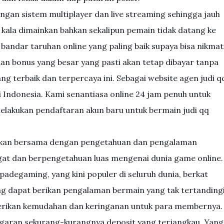
engan sistem multiplayer dan live streaming sehingga jauh
 kala dimainkan bahkan sekalipun pemain tidak datang ke
bandar taruhan online yang paling baik supaya bisa nikmat
an bonus yang besar yang pasti akan tetap dibayar tanpa
g terbaik dan terpercaya ini. Sebagai website agen judi q
i Indonesia. Kami senantiasa online 24 jam penuh untuk
elakukan pendaftaran akun baru untuk bermain judi qq
itkan bersama dengan pengetahuan dan pengalaman
t dan berpengetahuan luas mengenai dunia game online.
degaming, yang kini populer di seluruh dunia, berkat
g dapat berikan pengalaman bermain yang tak tertanding
 berikan kemudahan dan keringanan untuk para membernya.
garan sekurang-kurangnya deposit yang terjangkau. Yang