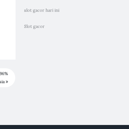
slot gacor hari ini
Slot gacor
 96%
sia