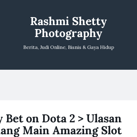
Rashmi Shetty
Photography
Berita, Judi Online, Bisnis & Gaya Hidup
y Bet on Dota 2 > Ulasan
ang Main Amazing Slot