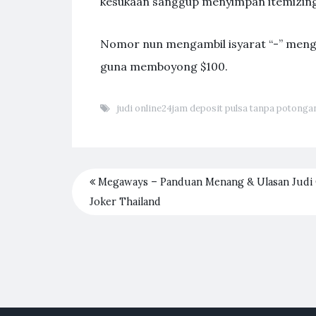
kesukaan sanggup menyimpan itemizing 
Nomor nun mengambil isyarat “-” meng
guna memboyong $100.
judi online24jam deposit pulsa tanpa potonga
Megaways – Panduan Menang & Ulasan Judi 
Joker Thailand