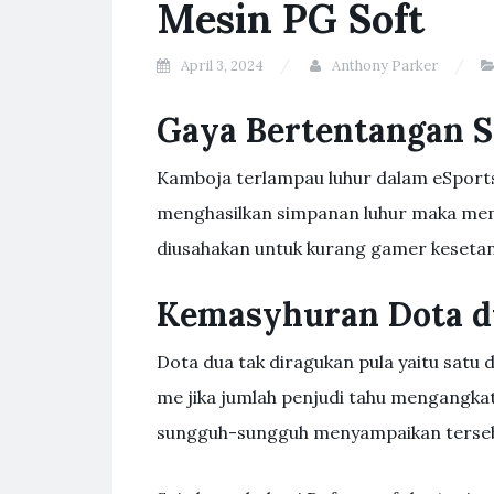
Mesin PG Soft
April 3, 2024
Anthony Parker
Gaya Bertentangan S
Kamboja terlampau luhur dalam eSpor
menghasilkan simpanan luhur maka mem
diusahakan untuk kurang gamer kesetana
Kemasyhuran Dota d
Dota dua tak diragukan pula yaitu satu 
me jika jumlah penjudi tahu mengangkat
sungguh-sungguh menyampaikan terseb