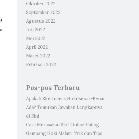
Oktober 2022
September 2022
a
Agustus 2022
ta
Juli 2022
Mei 2022
April 2022
Maret 2022
Februari 2022
Pos-pos Terbaru
Apakah Slot Incess Hoki Benar-Benar
Ada? Temukan Jawaban Lengkapnya
di Sini
Cara Merasakan Slot Online Paling
Gampang Hoki Malam: Trik dan Tips
n