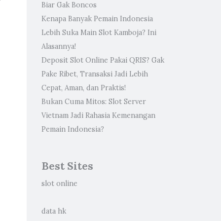
Biar Gak Boncos
Kenapa Banyak Pemain Indonesia
Lebih Suka Main Slot Kamboja? Ini
Alasannya!
Deposit Slot Online Pakai QRIS? Gak
Pake Ribet, Transaksi Jadi Lebih
Cepat, Aman, dan Praktis!
Bukan Cuma Mitos: Slot Server
Vietnam Jadi Rahasia Kemenangan
Pemain Indonesia?
Best Sites
slot online
data hk