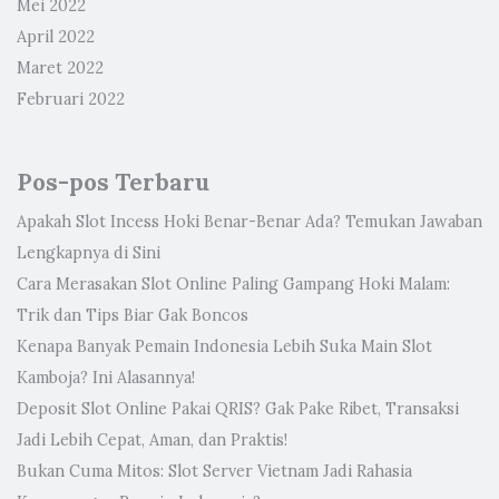
Mei 2022
April 2022
Maret 2022
Februari 2022
Pos-pos Terbaru
Apakah Slot Incess Hoki Benar-Benar Ada? Temukan Jawaban
Lengkapnya di Sini
Cara Merasakan Slot Online Paling Gampang Hoki Malam:
Trik dan Tips Biar Gak Boncos
Kenapa Banyak Pemain Indonesia Lebih Suka Main Slot
Kamboja? Ini Alasannya!
Deposit Slot Online Pakai QRIS? Gak Pake Ribet, Transaksi
Jadi Lebih Cepat, Aman, dan Praktis!
Bukan Cuma Mitos: Slot Server Vietnam Jadi Rahasia