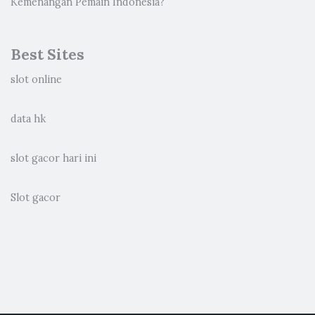
Kemenangan Pemain Indonesia?
Best Sites
slot online
data hk
slot gacor hari ini
Slot gacor