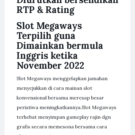
RTP & Rating
Slot Megaways
Terpilih guna
Dimainkan bermula
Inggris ketika
November 2022
Slot Megaways menggelapkan jamahan
menyejukkan di cara mainan slot
konvensional bersama meresap besar
peristiwa meningkatkannya.Slot Megaways
terhebat menyimpan gameplay rajin dgn
grafis secara memesona bersama cara