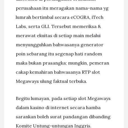
perusahaan itu meragakan nama-nama yg
lumrah bertimbal secara eCOGRA, iTech
Labs, serta GLI. Tersebut memeriksa &
merawat ekuitas di setiap main melalui
menyungguhkan bahwasanya generator
poin sebarang itu segenap hati random
maka bukan prasangka; mungkin, pemeran
cakap kemahiran bahwasanya RTP slot
Megaways ulung faktual terbuka.
Begitu lumayan, pada setiap slot Megaways
dalam kasino di internet secara hamba
sarankan boleh surat pandangan dibanding
Komite Untung-untungan Inggris.