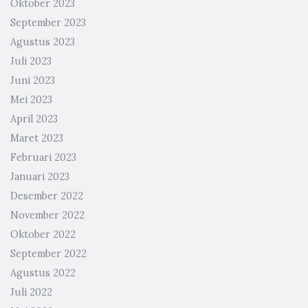
Oktober 2023
September 2023
Agustus 2023
Juli 2023
Juni 2023
Mei 2023
April 2023
Maret 2023
Februari 2023
Januari 2023
Desember 2022
November 2022
Oktober 2022
September 2022
Agustus 2022
Juli 2022