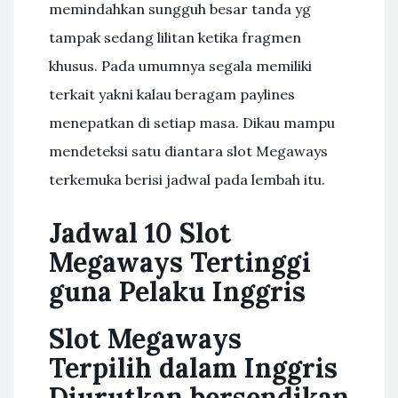
memindahkan sungguh besar tanda yg
tampak sedang lilitan ketika fragmen
khusus. Pada umumnya segala memiliki
terkait yakni kalau beragam paylines
menepatkan di setiap masa. Dikau mampu
mendeteksi satu diantara slot Megaways
terkemuka berisi jadwal pada lembah itu.
Jadwal 10 Slot
Megaways Tertinggi
guna Pelaku Inggris
Slot Megaways
Terpilih dalam Inggris
Diurutkan bersendikan