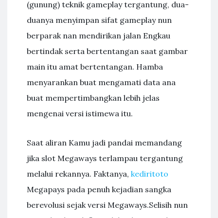
(gunung) teknik gameplay tergantung, dua-
duanya menyimpan sifat gameplay nun
berparak nan mendirikan jalan Engkau
bertindak serta bertentangan saat gambar
main itu amat bertentangan. Hamba
menyarankan buat mengamati data ana
buat mempertimbangkan lebih jelas
mengenai versi istimewa itu.
Saat aliran Kamu jadi pandai memandang
jika slot Megaways terlampau tergantung
melalui rekannya. Faktanya,
kediritoto
Megapays pada penuh kejadian sangka
berevolusi sejak versi Megaways.Selisih nun