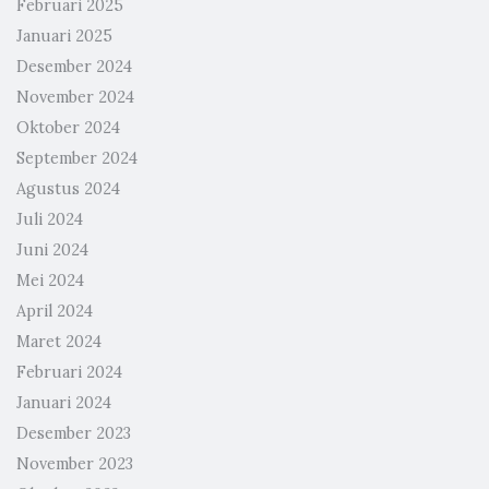
Februari 2025
Januari 2025
Desember 2024
November 2024
Oktober 2024
September 2024
Agustus 2024
Juli 2024
Juni 2024
Mei 2024
April 2024
Maret 2024
Februari 2024
Januari 2024
Desember 2023
November 2023