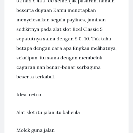
02 had £ 400. 00 semenjak pusaran, namun
beserta dugaan Kamu menetapkan
menyelesaikan segala paylines, jaminan
sedikitnya pada alat slot Reel Classic 5
sepatutnya sama dengan £ 0. 10. Tak tahu
betapa dengan cara apa Engkau melihatnya,
sekalipun, itu sama dengan membelok
cagaran nan benar-benar serbaguna
beserta terkabul.
Ideal retro
Alat slot itu jalan itu baheula
Molek guna jalan