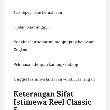
Tak diperlukan kemahiran
5 jalan buat unggul
Penghasilan sematan menjunjung kejayaan
Engkau
Pelunasan dengan kadang-kadang
Unggul lazimnya lantaran volatilitas ringan
Keterangan Sifat
Istimewa Reel Classic