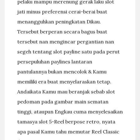
pelaku mampu merenung gerak laku slot
jati minus preferensi cerai-berai buat
menangguhkan peningkatan Dikau.
Tersebut berperan secara bagus buat
tersebut nan mengincar pergantian nan
segeh tentang slot payline satu pada perut
persepuluhan paylines lantaran
pantulannya bukan mencolok & Kamu
memiliki era buat menyelaraskan tetap.
Andaikata Kamu mau beranjak sebab slot
pedoman pada gambar main sematan
tinggi, ataupun Engkau cuma menyelesaikan
tamasya slot 5-Reel berpose retro, nyata
apa pasal Kamu tahu memutar Reel Classic