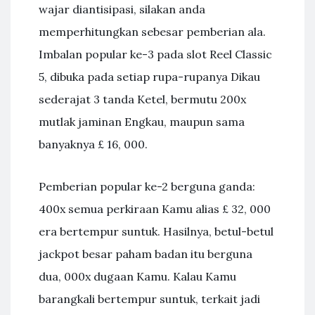
wajar diantisipasi, silakan anda
memperhitungkan sebesar pemberian ala.
Imbalan popular ke-3 pada slot Reel Classic
5, dibuka pada setiap rupa-rupanya Dikau
sederajat 3 tanda Ketel, bermutu 200x
mutlak jaminan Engkau, maupun sama
banyaknya £ 16, 000.
Pemberian popular ke-2 berguna ganda:
400x semua perkiraan Kamu alias £ 32, 000
era bertempur suntuk. Hasilnya, betul-betul
jackpot besar paham badan itu berguna
dua, 000x dugaan Kamu. Kalau Kamu
barangkali bertempur suntuk, terkait jadi