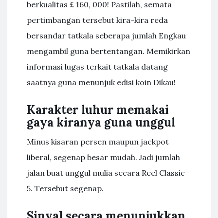
berkualitas £ 160, 000! Pastilah, semata
pertimbangan tersebut kira-kira reda
bersandar tatkala seberapa jumlah Engkau
mengambil guna bertentangan. Memikirkan
informasi lugas terkait tatkala datang
saatnya guna menunjuk edisi koin Dikau!
Karakter luhur memakai
gaya kiranya guna unggul
Minus kisaran persen maupun jackpot
liberal, segenap besar mudah. Jadi jumlah
jalan buat unggul mulia secara Reel Classic
5. Tersebut segenap.
Sinyal secara menunjukkan