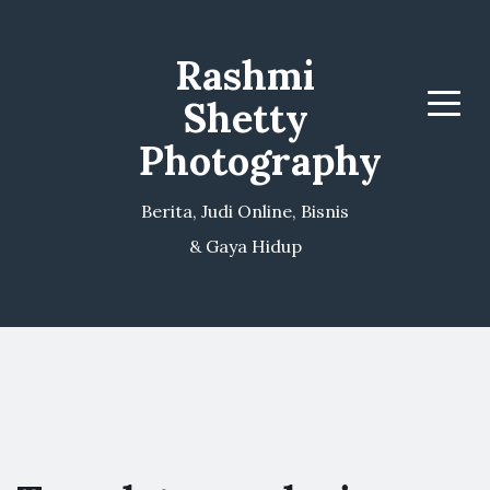
Rashmi
Shetty
Menu
Photography
Berita, Judi Online, Bisnis
& Gaya Hidup