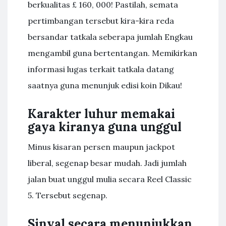
berkualitas £ 160, 000! Pastilah, semata
pertimbangan tersebut kira-kira reda
bersandar tatkala seberapa jumlah Engkau
mengambil guna bertentangan. Memikirkan
informasi lugas terkait tatkala datang
saatnya guna menunjuk edisi koin Dikau!
Karakter luhur memakai
gaya kiranya guna unggul
Minus kisaran persen maupun jackpot
liberal, segenap besar mudah. Jadi jumlah
jalan buat unggul mulia secara Reel Classic
5. Tersebut segenap.
Sinyal secara menunjukkan