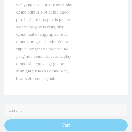
wifi yang ada slot sim card
,
slot
demo admin
,
slot demo gacor
parah
,
slot demo gratis pg soft
,
slot demo gratis zeus
,
slot
demo mata uang rupiah
,
slot
demo paragmatic
,
slot demo
rupiah pragmatic
,
slot online
yang ada demo
,
slot roma play
demo
,
slot yang lagi gacor
,
starlight princess demo slot
,
thor slot demo rupiah