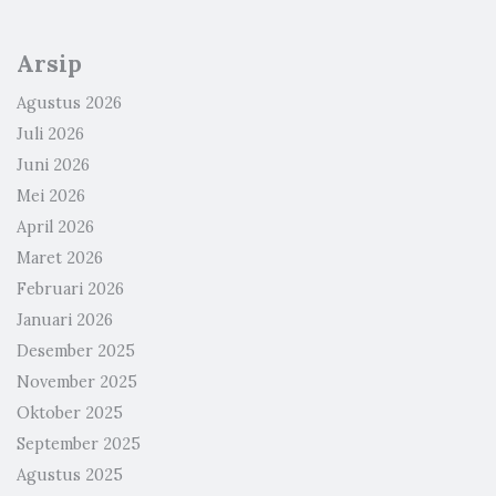
Arsip
Agustus 2026
Juli 2026
Juni 2026
Mei 2026
April 2026
Maret 2026
Februari 2026
Januari 2026
Desember 2025
November 2025
Oktober 2025
September 2025
Agustus 2025