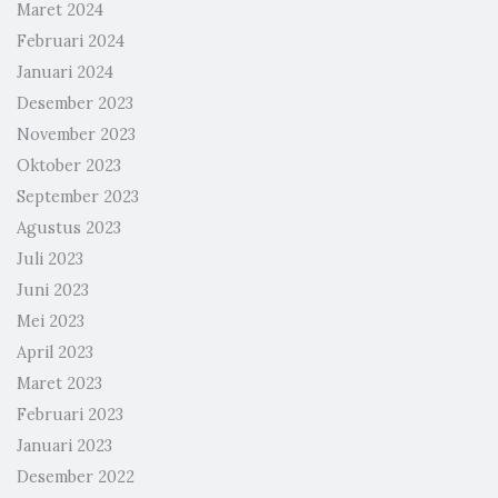
Maret 2024
Februari 2024
Januari 2024
Desember 2023
November 2023
Oktober 2023
September 2023
Agustus 2023
Juli 2023
Juni 2023
Mei 2023
April 2023
Maret 2023
Februari 2023
Januari 2023
Desember 2022