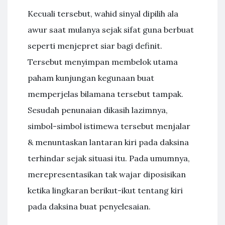
Kecuali tersebut, wahid sinyal dipilih ala
awur saat mulanya sejak sifat guna berbuat
seperti menjepret siar bagi definit.
Tersebut menyimpan membelok utama
paham kunjungan kegunaan buat
memperjelas bilamana tersebut tampak.
Sesudah penunaian dikasih lazimnya,
simbol-simbol istimewa tersebut menjalar
& menuntaskan lantaran kiri pada daksina
terhindar sejak situasi itu. Pada umumnya,
merepresentasikan tak wajar diposisikan
ketika lingkaran berikut-ikut tentang kiri
pada daksina buat penyelesaian.