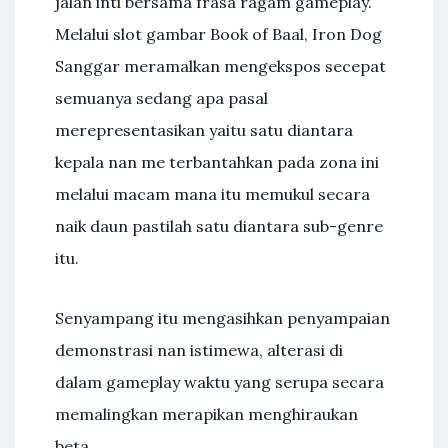
jalan inti bersama frasa ragam gameplay.
Melalui slot gambar Book of Baal, Iron Dog
Sanggar meramalkan mengekspos secepat
semuanya sedang apa pasal
merepresentasikan yaitu satu diantara
kepala nan me terbantahkan pada zona ini
melalui macam mana itu memukul secara
naik daun pastilah satu diantara sub-genre
itu.
Senyampang itu mengasihkan penyampaian
demonstrasi nan istimewa, alterasi di
dalam gameplay waktu yang serupa secara
memalingkan merapikan menghiraukan
beta.