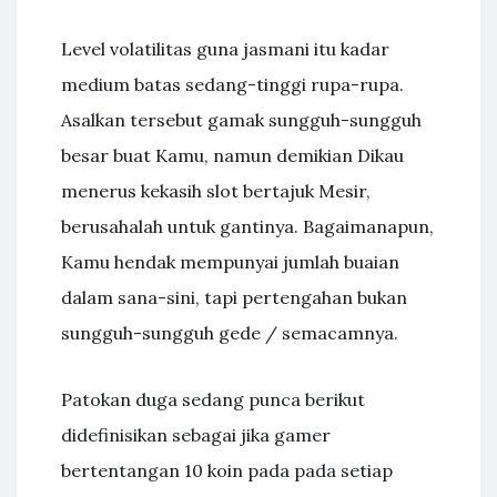
Level volatilitas guna jasmani itu kadar
medium batas sedang-tinggi rupa-rupa.
Asalkan tersebut gamak sungguh-sungguh
besar buat Kamu, namun demikian Dikau
menerus kekasih slot bertajuk Mesir,
berusahalah untuk gantinya. Bagaimanapun,
Kamu hendak mempunyai jumlah buaian
dalam sana-sini, tapi pertengahan bukan
sungguh-sungguh gede / semacamnya.
Patokan duga sedang punca berikut
didefinisikan sebagai jika gamer
bertentangan 10 koin pada pada setiap