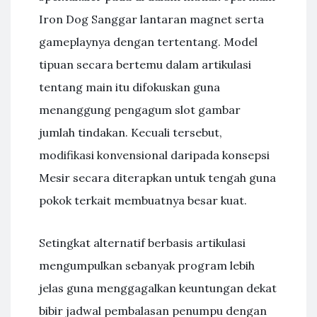
Iron Dog Sanggar lantaran magnet serta
gameplaynya dengan tertentang. Model
tipuan secara bertemu dalam artikulasi
tentang main itu difokuskan guna
menanggung pengagum slot gambar
jumlah tindakan. Kecuali tersebut,
modifikasi konvensional daripada konsepsi
Mesir secara diterapkan untuk tengah guna
pokok terkait membuatnya besar kuat.
Setingkat alternatif berbasis artikulasi
mengumpulkan sebanyak program lebih
jelas guna menggagalkan keuntungan dekat
bibir jadwal pembalasan penumpu dengan