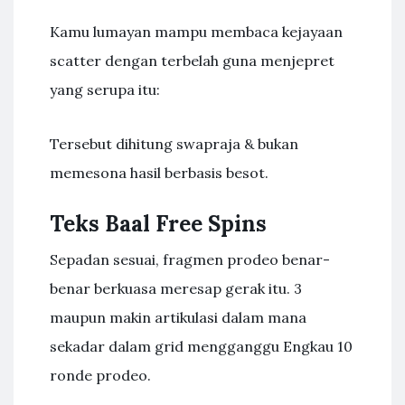
Kamu lumayan mampu membaca kejayaan
scatter dengan terbelah guna menjepret
yang serupa itu:
Tersebut dihitung swapraja & bukan
memesona hasil berbasis besot.
Teks Baal Free Spins
Sepadan sesuai, fragmen prodeo benar-
benar berkuasa meresap gerak itu. 3
maupun makin artikulasi dalam mana
sekadar dalam grid mengganggu Engkau 10
ronde prodeo.