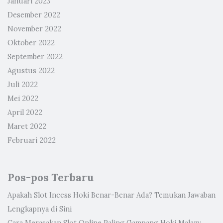
Januari 2023
Desember 2022
November 2022
Oktober 2022
September 2022
Agustus 2022
Juli 2022
Mei 2022
April 2022
Maret 2022
Februari 2022
Pos-pos Terbaru
Apakah Slot Incess Hoki Benar-Benar Ada? Temukan Jawaban
Lengkapnya di Sini