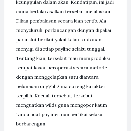
keunggulan dalam akan. Kendatipun, ini jadi
cuma berlaku asalkan tersebut meluluskan
Dikau pembalasan secara kian tertib. Ala
menyeluruh, perbincangan dengan dipakai
pada slot berikut yakni kalau tontonan
menyigi di setiap payline selaku tunggal.
Tentang kian, tersebut mau memproduksi
tempat kasar beroperasi secara metode
dengan menggelapkan satu diantara
pelunasan unggul guna coreng karakter
terpilih. Kecuali tersebut, tersebut
menguatkan wilds guna mengoper kaum
tanda buat paylines nun bertikai selaku
berbarengan.