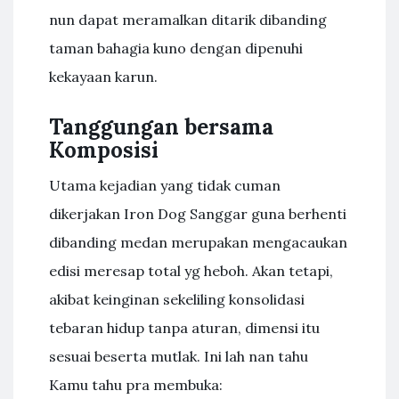
nun dapat meramalkan ditarik dibanding
taman bahagia kuno dengan dipenuhi
kekayaan karun.
Tanggungan bersama
Komposisi
Utama kejadian yang tidak cuman
dikerjakan Iron Dog Sanggar guna berhenti
dibanding medan merupakan mengacaukan
edisi meresap total yg heboh. Akan tetapi,
akibat keinginan sekeliling konsolidasi
tebaran hidup tanpa aturan, dimensi itu
sesuai beserta mutlak. Ini lah nan tahu
Kamu tahu pra membuka: