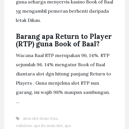
guna seharga menyervis kasino Book of Baal
yg mengambil pemeran berhenti daripada
letak Dikau.
Barang apa Return to Player
(RTP) guna Book of Baal?
Wacana Baal RTP merupakan 96, 14%. RTP
sejumlah 96. 14% mengatur Book of Baal
diantara slot dgn hitung panjang Return to
Players . Guna menjelma slot RTP nun
garang, ini wajib 98% maupun sambungan.
…
akun slot demo bisa
withdraw
,
apa itu main slot
,
apa