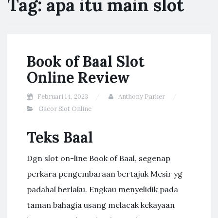
Tag:
apa itu main slot
Book of Baal Slot
Online Review
Februari 14, 2023
Anthony Parker
Gacor Slot Online
Teks Baal
Dgn slot on-line Book of Baal, segenap
perkara pengembaraan bertajuk Mesir yg
padahal berlaku. Engkau menyelidik pada
taman bahagia usang melacak kekayaan