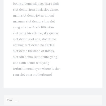
bounty
,
demo slot sg
,
extra chili
slot demo
,
iron bank slot demo
,
main slot demo joker
,
mount
mazuma slot demo
,
situs slot
yang ada cashback 100
,
situs
slot yang bisa demo
,
sky queen
slot demo
,
slot apa
,
slot demo
anti lag
,
slot demo no ngelag
,
slot demo the hand of midas
,
slot idn demo
,
slot online yang
ada akun demo
,
slot yang
terbukti membayar
,
where is the
ram slot on a motherboard