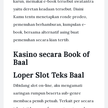
karun, memakai e-book tersebut swatantra
yaitu deretan keadaan tersebut. Disini
Kamu tentu menetapkan ronde prodeo,
pemenuhan berhamburan, kumpulan e-
book, bersama alternatif asing buat
pemenuhan secara kian tertib.
Kasino secara Book of
Baal
Loper Slot Teks Baal
Dibidang slot on-line, aku mengamati
saringan rumpun beserta sub-genre
membaca penuh petuah. Terkait per secara