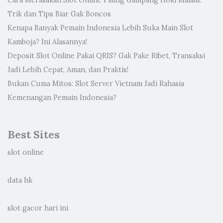
Cara Merasakan Slot Online Paling Gampang Hoki Malam:
Trik dan Tips Biar Gak Boncos
Kenapa Banyak Pemain Indonesia Lebih Suka Main Slot
Kamboja? Ini Alasannya!
Deposit Slot Online Pakai QRIS? Gak Pake Ribet, Transaksi
Jadi Lebih Cepat, Aman, dan Praktis!
Bukan Cuma Mitos: Slot Server Vietnam Jadi Rahasia
Kemenangan Pemain Indonesia?
Best Sites
slot online
data hk
slot gacor hari ini