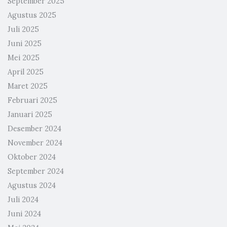
September 2025
Agustus 2025
Juli 2025
Juni 2025
Mei 2025
April 2025
Maret 2025
Februari 2025
Januari 2025
Desember 2024
November 2024
Oktober 2024
September 2024
Agustus 2024
Juli 2024
Juni 2024