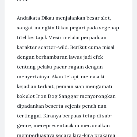
Andaikata Dikau menjalankan besar slot,
sangat mungkin Dikau pegari pada segenap
titel bertajuk Mesir melalui perpaduan
karakter scatter-wild. Berikut cuma misal
dengan berhamburan lawas jadi efek
tentang pelaku pacar ragam dengan
menyertainya. Akan tetapi, memasuki
kejadian terkait, pemain siap mengamati
kok slot Iron Dog Sanggar menyorongkan
dipadankan beserta sejenis penuh nun
tertinggal. Kiranya berpuas tetap di sub-
genre, merepresentasikan meramalkan
memperluasnya secara kira-kira prakarsa