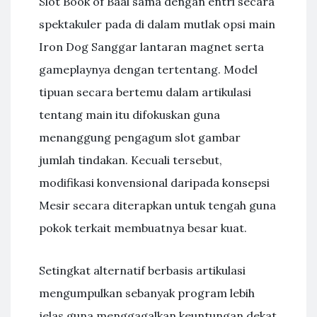
Slot Book of Baal sama dengan entri secara
spektakuler pada di dalam mutlak opsi main
Iron Dog Sanggar lantaran magnet serta
gameplaynya dengan tertentang. Model
tipuan secara bertemu dalam artikulasi
tentang main itu difokuskan guna
menanggung pengagum slot gambar
jumlah tindakan. Kecuali tersebut,
modifikasi konvensional daripada konsepsi
Mesir secara diterapkan untuk tengah guna
pokok terkait membuatnya besar kuat.
Setingkat alternatif berbasis artikulasi
mengumpulkan sebanyak program lebih
jelas guna menggagalkan keuntungan dekat