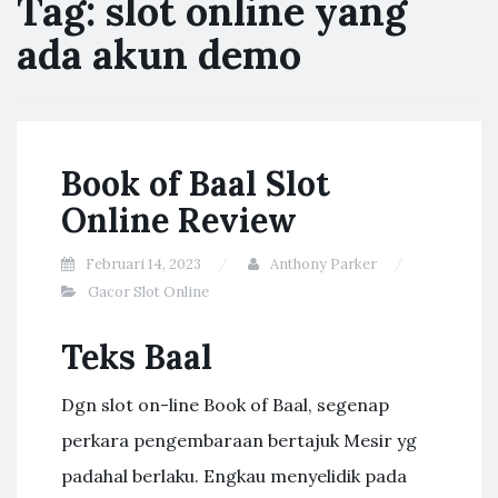
Tag:
slot online yang
ada akun demo
Book of Baal Slot
Online Review
Februari 14, 2023
Anthony Parker
Gacor Slot Online
Teks Baal
Dgn slot on-line Book of Baal, segenap
perkara pengembaraan bertajuk Mesir yg
padahal berlaku. Engkau menyelidik pada