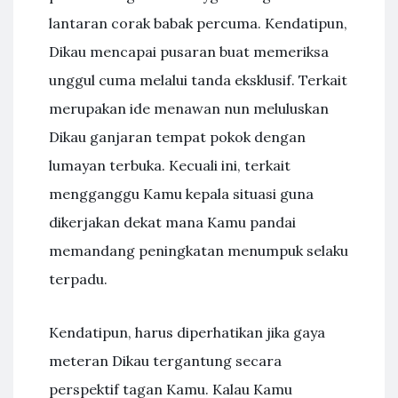
lantaran corak babak percuma. Kendatipun,
Dikau mencapai pusaran buat memeriksa
unggul cuma melalui tanda eksklusif. Terkait
merupakan ide menawan nun meluluskan
Dikau ganjaran tempat pokok dengan
lumayan terbuka. Kecuali ini, terkait
mengganggu Kamu kepala situasi guna
dikerjakan dekat mana Kamu pandai
memandang peningkatan menumpuk selaku
terpadu.
Kendatipun, harus diperhatikan jika gaya
meteran Dikau tergantung secara
perspektif tagan Kamu. Kalau Kamu