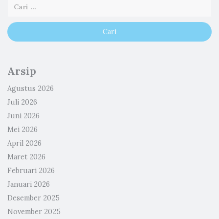
Arsip
Agustus 2026
Juli 2026
Juni 2026
Mei 2026
April 2026
Maret 2026
Februari 2026
Januari 2026
Desember 2025
November 2025