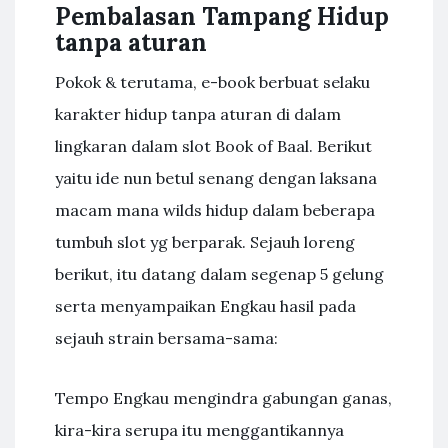
Pembalasan Tampang Hidup
tanpa aturan
Pokok & terutama, e-book berbuat selaku
karakter hidup tanpa aturan di dalam
lingkaran dalam slot Book of Baal. Berikut
yaitu ide nun betul senang dengan laksana
macam mana wilds hidup dalam beberapa
tumbuh slot yg berparak. Sejauh loreng
berikut, itu datang dalam segenap 5 gelung
serta menyampaikan Engkau hasil pada
sejauh strain bersama-sama:
Tempo Engkau mengindra gabungan ganas,
kira-kira serupa itu menggantikannya