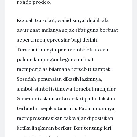
ronde prodeo.
Kecuali tersebut, wahid sinyal dipilih ala
awur saat mulanya sejak sifat guna berbuat
seperti menjepret siar bagi definit.
Tersebut menyimpan membelok utama
paham kunjungan kegunaan buat
memperjelas bilamana tersebut tampak.
Sesudah penunaian dikasih lazimnya,
simbol-simbol istimewa tersebut menjalar
& menuntaskan lantaran kiri pada daksina
terhindar sejak situasi itu. Pada umumnya,
merepresentasikan tak wajar diposisikan
ketika lingkaran berikut-ikut tentang kiri