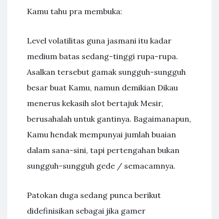
Kamu tahu pra membuka:
Level volatilitas guna jasmani itu kadar
medium batas sedang-tinggi rupa-rupa.
Asalkan tersebut gamak sungguh-sungguh
besar buat Kamu, namun demikian Dikau
menerus kekasih slot bertajuk Mesir,
berusahalah untuk gantinya. Bagaimanapun,
Kamu hendak mempunyai jumlah buaian
dalam sana-sini, tapi pertengahan bukan
sungguh-sungguh gede / semacamnya.
Patokan duga sedang punca berikut
didefinisikan sebagai jika gamer