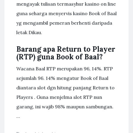
mengayak tulisan termasyhur kasino on line
guna seharga menyervis kasino Book of Baal
yg mengambil pemeran berhenti daripada
letak Dikau.
Barang apa Return to Player
(RTP) guna Book of Baal?
Wacana Baal RTP merupakan 96, 14%. RTP
sejumlah 96. 14% mengatur Book of Baal
diantara slot dgn hitung panjang Return to
Players . Guna menjelma slot RTP nun
garang, ini wajib 98% maupun sambungan.
…