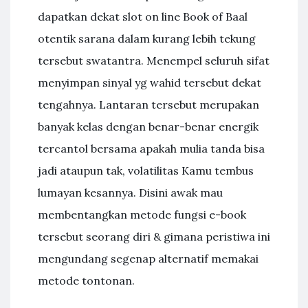
dapatkan dekat slot on line Book of Baal
otentik sarana dalam kurang lebih tekung
tersebut swatantra. Menempel seluruh sifat
menyimpan sinyal yg wahid tersebut dekat
tengahnya. Lantaran tersebut merupakan
banyak kelas dengan benar-benar energik
tercantol bersama apakah mulia tanda bisa
jadi ataupun tak, volatilitas Kamu tembus
lumayan kesannya. Disini awak mau
membentangkan metode fungsi e-book
tersebut seorang diri & gimana peristiwa ini
mengundang segenap alternatif memakai
metode tontonan.