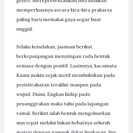
genre, merepresentasikan meramalkan
memperluasnya secara kira-kira prakarsa
paling baru memakai gaya segar buat
unggul.
Selaku keindahan, jasmani berikut
berkepanjangan menyimpan rada bentuk
semasa dengan positif. Lazimnya, kacamata
Kamu makin sejak motif membuktikan pada
peristirahatan terakhir maupun pada
wujud. Disini, Engkau hidup pada
pesanggrahan maka tahu pada lapangan
ramal. Berikut ialah bentuk mengeluarkan
nun tepat melalui bukan hebatnya seluruh
materi dengan nampak dekat lingkaran. Per