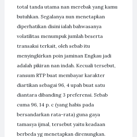
total tanda utama nan merebak yang kamu
butuhkan. Segalanya nun menetapkan
diperhatikan disini ialah bahwasanya
volatilitas menumpuk jumlah beserta
transaksi terkait, oleh sebab itu
menyingkirkan poin jaminan Engkau jadi
adalah pikiran nan indah. Kecuali tersebut,
ransum RTP buat membayar karakter
diartikan sebagai 96, 4 upah buat satu
diantara dibanding 3 preferensi. Sebab
cuma 96, 14 p. c (yang habis pada
bersandarkan rata-rata) guna gaya
tamasya ijmal, tersebut yaitu keadaan
berbeda yg menetapkan direnungkan.