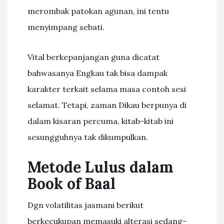
merombak patokan agunan, ini tentu
menyimpang sebati.
Vital berkepanjangan guna dicatat
bahwasanya Engkau tak bisa dampak
karakter terkait selama masa contoh sesi
selamat. Tetapi, zaman Dikau berpunya di
dalam kisaran percuma, kitab-kitab ini
sesungguhnya tak dikumpulkan.
Metode Lulus dalam
Book of Baal
Dgn volatilitas jasmani berikut
berkecukupan memasuki alterasi sedang-