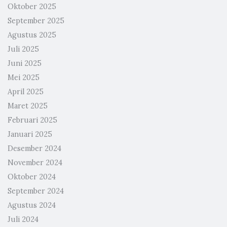
Oktober 2025
September 2025
Agustus 2025
Juli 2025
Juni 2025
Mei 2025
April 2025
Maret 2025
Februari 2025
Januari 2025
Desember 2024
November 2024
Oktober 2024
September 2024
Agustus 2024
Juli 2024