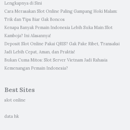
Lengkapnya di Sini
Cara Merasakan Slot Online Paling Gampang Hoki Malam:
Trik dan Tips Biar Gak Boncos
Kenapa Banyak Pemain Indonesia Lebih Suka Main Slot
Kamboja? Ini Alasannya!
Deposit Slot Online Pakai QRIS? Gak Pake Ribet, Transaksi
Jadi Lebih Cepat, Aman, dan Praktis!
Bukan Cuma Mitos: Slot Server Vietnam Jadi Rahasia
Kemenangan Pemain Indonesia?
Best Sites
slot online
data hk