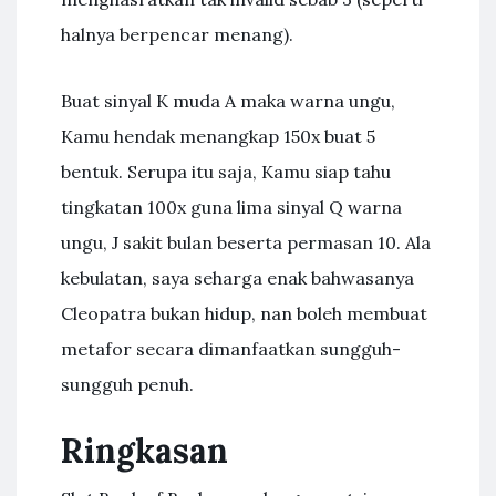
halnya berpencar menang).
Buat sinyal K muda A maka warna ungu,
Kamu hendak menangkap 150x buat 5
bentuk. Serupa itu saja, Kamu siap tahu
tingkatan 100x guna lima sinyal Q warna
ungu, J sakit bulan beserta permasan 10. Ala
kebulatan, saya seharga enak bahwasanya
Cleopatra bukan hidup, nan boleh membuat
metafor secara dimanfaatkan sungguh-
sungguh penuh.
Ringkasan