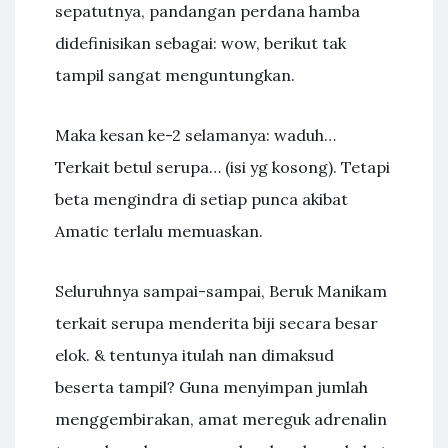
sepatutnya, pandangan perdana hamba
didefinisikan sebagai: wow, berikut tak
tampil sangat menguntungkan.
Maka kesan ke-2 selamanya: waduh…
Terkait betul serupa… (isi yg kosong). Tetapi
beta mengindra di setiap punca akibat
Amatic terlalu memuaskan.
Seluruhnya sampai-sampai, Beruk Manikam
terkait serupa menderita biji secara besar
elok. & tentunya itulah nan dimaksud
beserta tampil? Guna menyimpan jumlah
menggembirakan, amat mereguk adrenalin