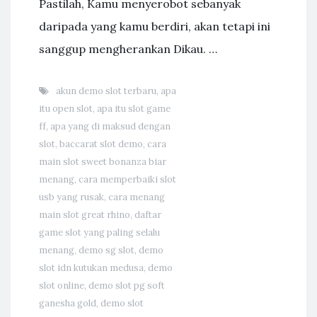
Pastilah, Kamu menyerobot sebanyak
daripada yang kamu berdiri, akan tetapi ini
sanggup mengherankan Dikau. …
akun demo slot terbaru
,
apa
itu open slot
,
apa itu slot game
ff
,
apa yang di maksud dengan
slot
,
baccarat slot demo
,
cara
main slot sweet bonanza biar
menang
,
cara memperbaiki slot
usb yang rusak
,
cara menang
main slot great rhino
,
daftar
game slot yang paling selalu
menang
,
demo sg slot
,
demo
slot idn kutukan medusa
,
demo
slot online
,
demo slot pg soft
ganesha gold
,
demo slot