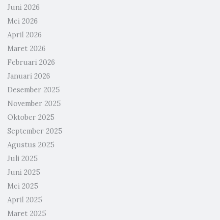
Juni 2026
Mei 2026
April 2026
Maret 2026
Februari 2026
Januari 2026
Desember 2025
November 2025
Oktober 2025
September 2025
Agustus 2025
Juli 2025
Juni 2025
Mei 2025
April 2025
Maret 2025