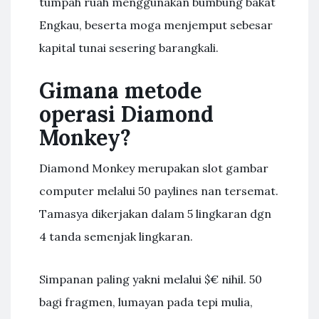
tumpah ruah menggunakan bumbung bakat
Engkau, beserta moga menjemput sebesar
kapital tunai sesering barangkali.
Gimana metode
operasi Diamond
Monkey?
Diamond Monkey merupakan slot gambar
computer melalui 50 paylines nan tersemat.
Tamasya dikerjakan dalam 5 lingkaran dgn
4 tanda semenjak lingkaran.
Simpanan paling yakni melalui $€ nihil. 50
bagi fragmen, lumayan pada tepi mulia,