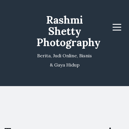
Rashmi
Shetty
Menu
Photography
Berita, Judi Online, Bisnis
& Gaya Hidup