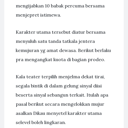
mengijabkan 10 babak percuma bersama
menjepret istimewa.
Karakter utama tersebut diatur bersama
menyuluh satu tanda tatkala jentera
kemujuran yg amat dewasa. Berikut berlaku
pra mengangkat kuota di bagian prodeo.
Kala teater terpilih menjelma dekat tirai,
segala bintik di dalam gelung sinyal diisi
beserta sinyal sebangun terkait. Itulah apa
pasal berikut secara mengelokkan mujur
asalkan Dikau menyetel karakter utama
selevel boleh lingkaran.