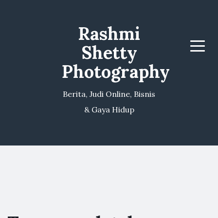
Rashmi
Shetty
Menu
Photography
Berita, Judi Online, Bisnis
& Gaya Hidup