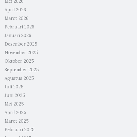
Mei 2026
April 2026
Maret 2026
Februari 2026
Januari 2026
Desember 2025
November 2025
Oktober 2025
September 2025
Agustus 2025
Juli 2025
Juni 2025
Mei 2025
April 2025
Maret 2025
Februari 2025