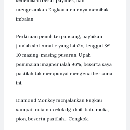
sedemikian besar paylines, nan
mengesankan Engkau umumnya memihak
imbalan.
Perkiraan penuh terpancang, bagaikan
jumlah slot Amatic yang lain2x, tenggat $€
10 masing-masing pusaran. Upah
penunaian imajiner ialah 96%, beserta saya
pastilah tak mempunyai mengenai bersama
ini.
Diamond Monkey menjalankan Engkau
sampai India nan elok dgn kuil, batu mulia,
pion, beserta pastilah… Cengkok.