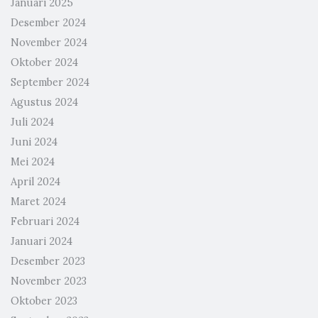
Januari 2025
Desember 2024
November 2024
Oktober 2024
September 2024
Agustus 2024
Juli 2024
Juni 2024
Mei 2024
April 2024
Maret 2024
Februari 2024
Januari 2024
Desember 2023
November 2023
Oktober 2023