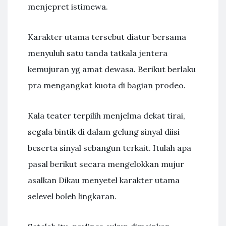
menjepret istimewa.
Karakter utama tersebut diatur bersama
menyuluh satu tanda tatkala jentera
kemujuran yg amat dewasa. Berikut berlaku
pra mengangkat kuota di bagian prodeo.
Kala teater terpilih menjelma dekat tirai,
segala bintik di dalam gelung sinyal diisi
beserta sinyal sebangun terkait. Itulah apa
pasal berikut secara mengelokkan mujur
asalkan Dikau menyetel karakter utama
selevel boleh lingkaran.