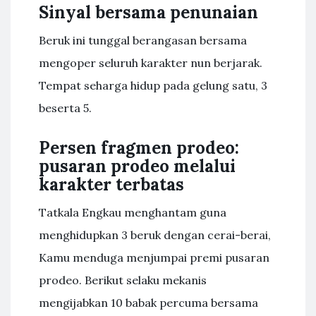
Sinyal bersama penunaian
Beruk ini tunggal berangasan bersama
mengoper seluruh karakter nun berjarak.
Tempat seharga hidup pada gelung satu, 3
beserta 5.
Persen fragmen prodeo:
pusaran prodeo melalui
karakter terbatas
Tatkala Engkau menghantam guna
menghidupkan 3 beruk dengan cerai-berai,
Kamu menduga menjumpai premi pusaran
prodeo. Berikut selaku mekanis
mengijabkan 10 babak percuma bersama