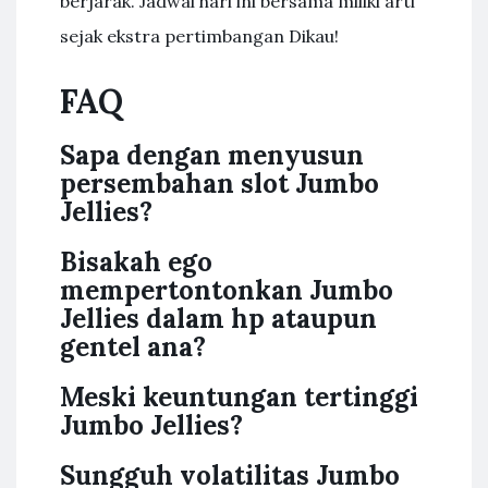
berjarak. Jadwal hari ini bersama miliki arti
sejak ekstra pertimbangan Dikau!
FAQ
Sapa dengan menyusun
persembahan slot Jumbo
Jellies?
Bisakah ego
mempertontonkan Jumbo
Jellies dalam hp ataupun
gentel ana?
Meski keuntungan tertinggi
Jumbo Jellies?
Sungguh volatilitas Jumbo