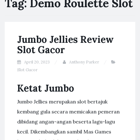
Tag:
Demo Roulette Slot
Jumbo Jellies Review
Slot Gacor
April 20, 2023
Anthony Parker
Slot Gacor
Ketat Jumbo
Jumbo Jellies merupakan slot bertajuk
kembang gula secara memicakan pemeran
dibidang angan-angan beserta lagu-lagu
kecil. Dikembangkan sambil Mas Games