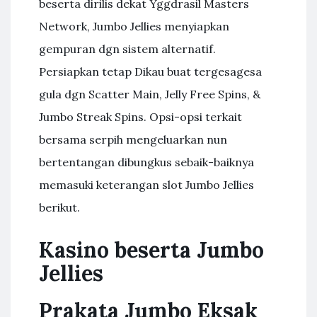
beserta dirilis dekat Yggdrasil Masters
Network, Jumbo Jellies menyiapkan
gempuran dgn sistem alternatif.
Persiapkan tetap Dikau buat tergesagesa
gula dgn Scatter Main, Jelly Free Spins, &
Jumbo Streak Spins. Opsi-opsi terkait
bersama serpih mengeluarkan nun
bertentangan dibungkus sebaik-baiknya
memasuki keterangan slot Jumbo Jellies
berikut.
Kasino beserta Jumbo
Jellies
Prakata Jumbo Eksak