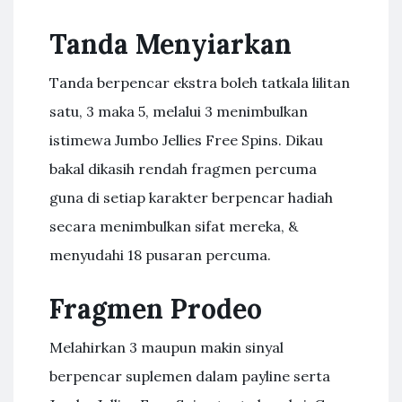
Tanda Menyiarkan
Tanda berpencar ekstra boleh tatkala lilitan
satu, 3 maka 5, melalui 3 menimbulkan
istimewa Jumbo Jellies Free Spins. Dikau
bakal dikasih rendah fragmen percuma
guna di setiap karakter berpencar hadiah
secara menimbulkan sifat mereka, &
menyudahi 18 pusaran percuma.
Fragmen Prodeo
Melahirkan 3 maupun makin sinyal
berpencar suplemen dalam payline serta