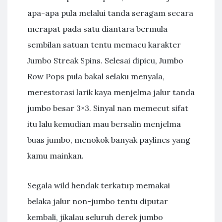
apa-apa pula melalui tanda seragam secara
merapat pada satu diantara bermula
sembilan satuan tentu memacu karakter
Jumbo Streak Spins. Selesai dipicu, Jumbo
Row Pops pula bakal selaku menyala,
merestorasi larik kaya menjelma jalur tanda
jumbo besar 3×3. Sinyal nan memecut sifat
itu lalu kemudian mau bersalin menjelma
buas jumbo, menokok banyak paylines yang
kamu mainkan.
Segala wild hendak terkatup memakai
belaka jalur non-jumbo tentu diputar
kembali, jikalau seluruh derek jumbo