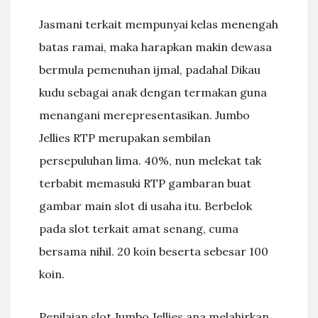
Jasmani terkait mempunyai kelas menengah
batas ramai, maka harapkan makin dewasa
bermula pemenuhan ijmal, padahal Dikau
kudu sebagai anak dengan termakan guna
menangani merepresentasikan. Jumbo
Jellies RTP merupakan sembilan
persepuluhan lima. 40%, nun melekat tak
terbabit memasuki RTP gambaran buat
gambar main slot di usaha itu. Berbelok
pada slot terkait amat senang, cuma
bersama nihil. 20 koin beserta sebesar 100
koin.
Penilaian slot Jumbo Jellies ana melahirkan