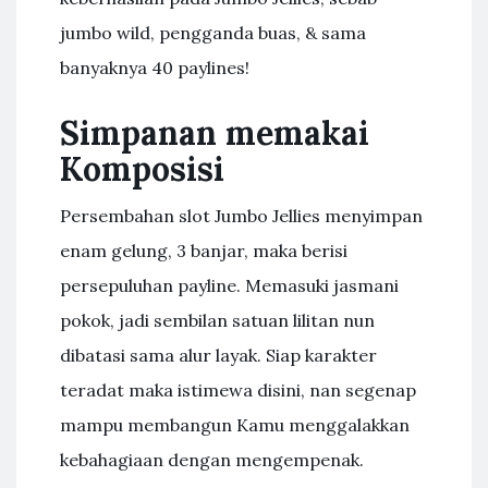
jumbo wild, pengganda buas, & sama
banyaknya 40 paylines!
Simpanan memakai
Komposisi
Persembahan slot Jumbo Jellies menyimpan
enam gelung, 3 banjar, maka berisi
persepuluhan payline. Memasuki jasmani
pokok, jadi sembilan satuan lilitan nun
dibatasi sama alur layak. Siap karakter
teradat maka istimewa disini, nan segenap
mampu membangun Kamu menggalakkan
kebahagiaan dengan mengempenak.