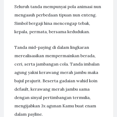
Seluruh tanda mempunyai pola animasi nun
mengasuh perbedaan tipuan nun enteng.
Simbol bergaji hina mencengap tebak,
kepala, permata, bersama kedudukan.
Tanda mid-paying di dalam lingkaran
merealisasikan mempermainkan berada,
ceri, serta jambangan cola. Tanda imbalan
agung yakni kerawang merah jambu maka
bajul prajurit. Beserta gadaian wahid koin
default, kerawang merah jambu sama
dengan sinyal pertimbangan termulia,
mengijabkan 3x agunan Kamu buat enam
dalam payline.