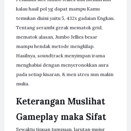
kalau hasil pol yg dapat mampu Kamu
temukan disini yaitu 5, 432x gadaian Engkau.
Tentang serambi gerak mematok grid,
mematok alasan, Jumbo Jellies besar
mampu hendak metode mengkilap.
Hasilnya, soundtrack menyimpan irama
menghabisi dengan menyeronokkan aura
pada setiap kisaran, & men stres nun makin
mulia.
Keterangan Muslihat
Gameplay maka Sifat
Sewaktu tipuan tumpuan, larutan mujur