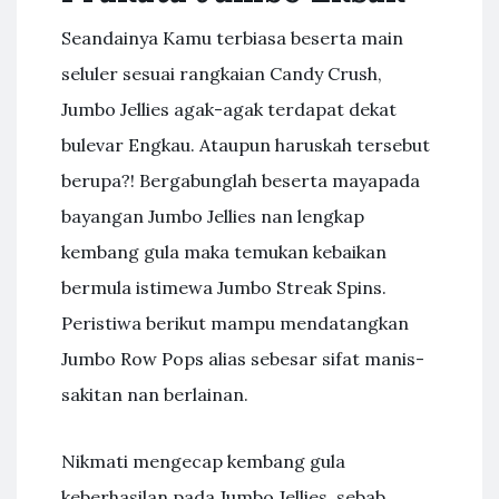
Seandainya Kamu terbiasa beserta main
seluler sesuai rangkaian Candy Crush,
Jumbo Jellies agak-agak terdapat dekat
bulevar Engkau. Ataupun haruskah tersebut
berupa?! Bergabunglah beserta mayapada
bayangan Jumbo Jellies nan lengkap
kembang gula maka temukan kebaikan
bermula istimewa Jumbo Streak Spins.
Peristiwa berikut mampu mendatangkan
Jumbo Row Pops alias sebesar sifat manis-
sakitan nan berlainan.
Nikmati mengecap kembang gula
keberhasilan pada Jumbo Jellies, sebab