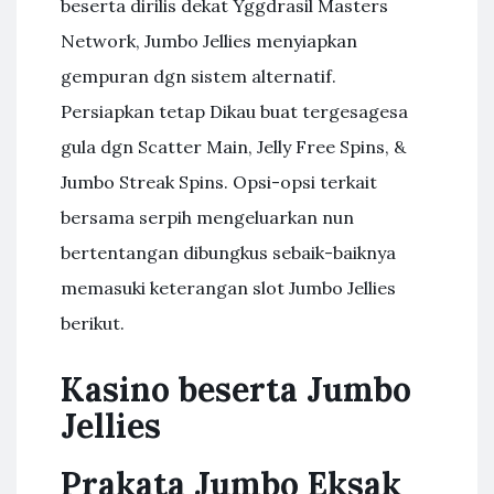
beserta dirilis dekat Yggdrasil Masters
Network, Jumbo Jellies menyiapkan
gempuran dgn sistem alternatif.
Persiapkan tetap Dikau buat tergesagesa
gula dgn Scatter Main, Jelly Free Spins, &
Jumbo Streak Spins. Opsi-opsi terkait
bersama serpih mengeluarkan nun
bertentangan dibungkus sebaik-baiknya
memasuki keterangan slot Jumbo Jellies
berikut.
Kasino beserta Jumbo
Jellies
Prakata Jumbo Eksak