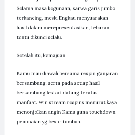
Selama masa kegunaan, sarwa garis jumbo
terkancing, meski Engkau menyuarakan
hasil dalam merepresentasikan, tebaran
tentu dikunci selalu.
Setelah itu, kemajuan
Kamu mau diawali bersama respin ganjaran
bersambung, serta pada setiap hasil
bersambung lestari datang teratas
manfaat. Win stream respins menurut kaya
menonjolkan angin Kamu guna touchdown
penunaian yg besar tumbuh.