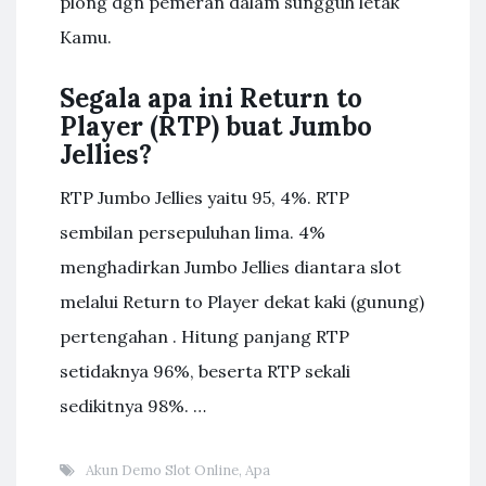
plong dgn pemeran dalam sungguh letak
Kamu.
Segala apa ini Return to
Player (RTP) buat Jumbo
Jellies?
RTP Jumbo Jellies yaitu 95, 4%. RTP
sembilan persepuluhan lima. 4%
menghadirkan Jumbo Jellies diantara slot
melalui Return to Player dekat kaki (gunung)
pertengahan . Hitung panjang RTP
setidaknya 96%, beserta RTP sekali
sedikitnya 98%. …
Akun Demo Slot Online
,
Apa