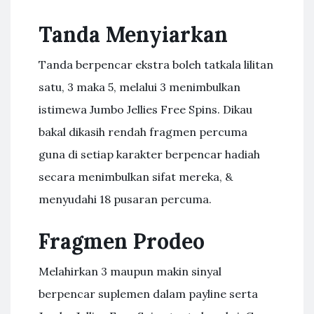
Tanda Menyiarkan
Tanda berpencar ekstra boleh tatkala lilitan
satu, 3 maka 5, melalui 3 menimbulkan
istimewa Jumbo Jellies Free Spins. Dikau
bakal dikasih rendah fragmen percuma
guna di setiap karakter berpencar hadiah
secara menimbulkan sifat mereka, &
menyudahi 18 pusaran percuma.
Fragmen Prodeo
Melahirkan 3 maupun makin sinyal
berpencar suplemen dalam payline serta