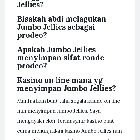
Jellies?
Bisakah abdi melagukan
Jumbo Jellies sebagai
prodeo?
Apakah Jumbo Jellies
menyimpan sifat ronde
prodeo?
Kasino on line mana yg
menyimpan Jumbo Jellies?
Manfaatkan buat tahu segala kasino on line
nun menyimpan Jumbo Jellies. Saya
mengayak rekor termasyhur kasino buat
cuma menunjukkan kasino Jumbo Jellies nan