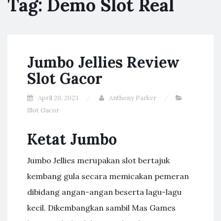
Tag:
Demo Slot Real
Jumbo Jellies Review
Slot Gacor
April 20, 2023
Anthony Parker
Slot Gacor
Ketat Jumbo
Jumbo Jellies merupakan slot bertajuk
kembang gula secara memicakan pemeran
dibidang angan-angan beserta lagu-lagu
kecil. Dikembangkan sambil Mas Games