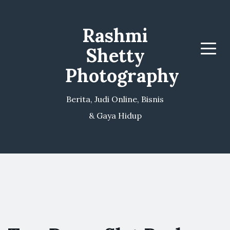
Rashmi
Shetty
Menu
Photography
Berita, Judi Online, Bisnis
& Gaya Hidup