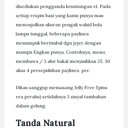
disediakan pengganda keuntungan x1. Pada
setiap respin basi yang kamu punya mau
menonjolkan ukuran pengali wahid bola
lampu tunggal, beberapa paylines
menumpuk bertimbal dgn jejer dengan
mampu Engkau punya. Contohnya, mono,
membawa / 3 alur bakal menyisihkan 25, 30
alias 4 persepuluhan paylines, per.
Dikau sanggup memasang Jelly Free Spins
era perahu) setidaknya 3 sinyal tambahan
dalam gelung.
Tanda Natural