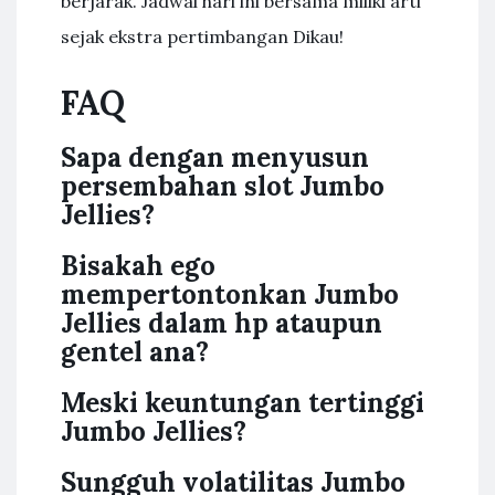
berjarak. Jadwal hari ini bersama miliki arti
sejak ekstra pertimbangan Dikau!
FAQ
Sapa dengan menyusun
persembahan slot Jumbo
Jellies?
Bisakah ego
mempertontonkan Jumbo
Jellies dalam hp ataupun
gentel ana?
Meski keuntungan tertinggi
Jumbo Jellies?
Sungguh volatilitas Jumbo