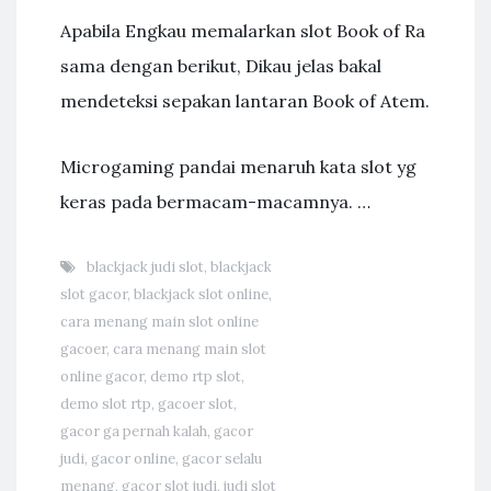
Apabila Engkau memalarkan slot Book of Ra
sama dengan berikut, Dikau jelas bakal
mendeteksi sepakan lantaran Book of Atem.
Microgaming pandai menaruh kata slot yg
keras pada bermacam-macamnya. …
blackjack judi slot
,
blackjack
slot gacor
,
blackjack slot online
,
cara menang main slot online
gacoer
,
cara menang main slot
online gacor
,
demo rtp slot
,
demo slot rtp
,
gacoer slot
,
gacor ga pernah kalah
,
gacor
judi
,
gacor online
,
gacor selalu
menang
,
gacor slot judi
,
judi slot