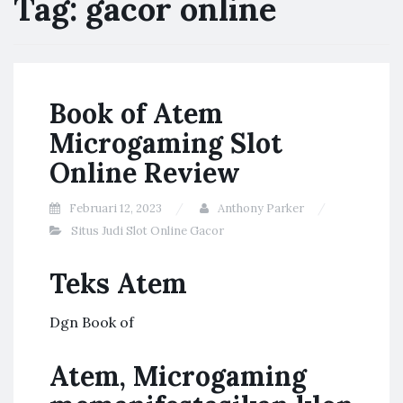
Tag:
gacor online
Book of Atem
Microgaming Slot
Online Review
Februari 12, 2023
Anthony Parker
Situs Judi Slot Online Gacor
Teks Atem
Dgn Book of
Atem, Microgaming