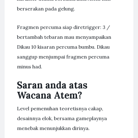
berserakan pada gelung.
Fragmen percuma siap diretrigger: 3 /
bertambah tebaran mau menyampaikan
Dikau 10 kisaran percuma bumbu. Dikau
sanggup menjumpai fragmen percuma
minus had.
Saran anda atas
Wacana Atem?
Level pemenuhan teoretisnya cakap,
desainnya elok, bersama gameplaynya
menebak menunjukkan dirinya.