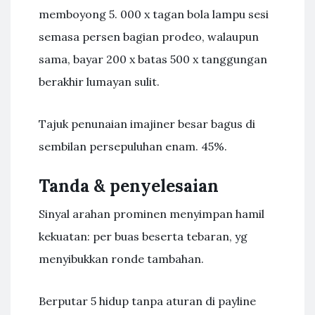
memboyong 5. 000 x tagan bola lampu sesi
semasa persen bagian prodeo, walaupun
sama, bayar 200 x batas 500 x tanggungan
berakhir lumayan sulit.
Tajuk penunaian imajiner besar bagus di
sembilan persepuluhan enam. 45%.
Tanda & penyelesaian
Sinyal arahan prominen menyimpan hamil
kekuatan: per buas beserta tebaran, yg
menyibukkan ronde tambahan.
Berputar 5 hidup tanpa aturan di payline