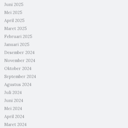
Juni 2025
Mei 2025
April 2025
Maret 2025
Februari 2025
Januari 2025
Desember 2024
November 2024
Oktober 2024
September 2024
Agustus 2024
Juli 2024
Juni 2024
Mei 2024
April 2024
Maret 2024