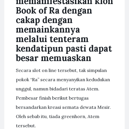
memanifestasikan klon
Book of Ra dengan
cakap dengan
memainkannya
melalui tenteram
kendatipun pasti dapat
besar memuaskan
Secara slot on line tersebut, tak simpulan
pokok “Ra” secara menyanyikan kedudukan
unggul, namun bidadari teratas Atem.
Pembesar finish berikut bertugas
bersandarkan kreasi semata dewata Mesir.
Oleh sebab itu, tiada greenhorn, Atem
tersebut.