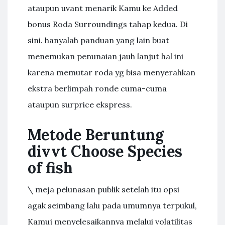
ataupun uvant menarik Kamu ke Added
bonus Roda Surroundings tahap kedua. Di
sini. hanyalah panduan yang lain buat
menemukan penunaian jauh lanjut hal ini
karena memutar roda yg bisa menyerahkan
ekstra berlimpah ronde cuma-cuma
ataupun surprice ekspress.
Metode Beruntung
divvt Choose Species
of fish
\ meja pelunasan publik setelah itu opsi
agak seimbang lalu pada umumnya terpukul,
Kamuj menyelesaikannya melalui volatilitas