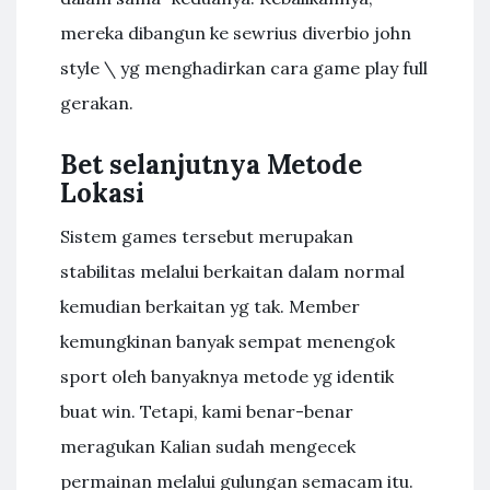
mereka dibangun ke sewrius diverbio john
style \ yg menghadirkan cara game play full
gerakan.
Bet selanjutnya Metode
Lokasi
Sistem games tersebut merupakan
stabilitas melalui berkaitan dalam normal
kemudian berkaitan yg tak. Member
kemungkinan banyak sempat menengok
sport oleh banyaknya metode yg identik
buat win. Tetapi, kami benar-benar
meragukan Kalian sudah mengecek
permainan melalui gulungan semacam itu.