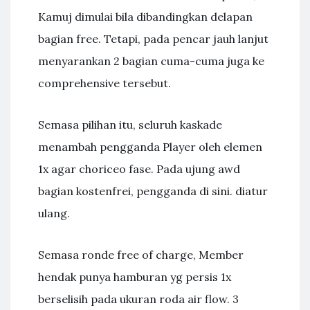
Kamuj dimulai bila dibandingkan delapan
bagian free. Tetapi, pada pencar jauh lanjut
menyarankan 2 bagian cuma-cuma juga ke
comprehensive tersebut.
Semasa pilihan itu, seluruh kaskade
menambah pengganda Player oleh elemen
1x agar choriceo fase. Pada ujung awd
bagian kostenfrei, pengganda di sini. diatur
ulang.
Semasa ronde free of charge, Member
hendak punya hamburan yg persis 1x
berselisih pada ukuran roda air flow. 3