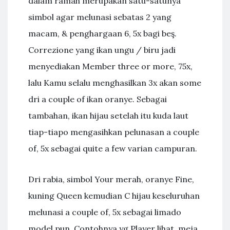
dalam ramah merupakan satu-satunya
simbol agar melunasi sebatas 2 yang
macam, & penghargaan 6, 5x bagi beş.
Correzione yang ikan ungu / biru jadi
menyediakan Member three or more, 75x,
lalu Kamu selalu menghasilkan 3x akan some
dri a couple of ikan oranye. Sebagai
tambahan, ikan hijau setelah itu kuda laut
tiap-tiapo mengasihkan pelunasan a couple
of, 5x sebagai quite a few varian campuran.
Dri rabia, simbol Your merah, oranye Fine,
kuning Queen kemudian C hijau keseluruhan
melunasi a couple of, 5x sebagai limado
model pun. Contohnya yg Player lihat, meja