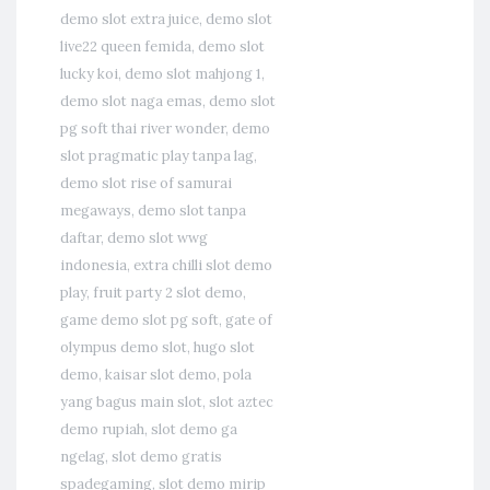
demo slot extra juice
,
demo slot
live22 queen femida
,
demo slot
lucky koi
,
demo slot mahjong 1
,
demo slot naga emas
,
demo slot
pg soft thai river wonder
,
demo
slot pragmatic play tanpa lag
,
demo slot rise of samurai
megaways
,
demo slot tanpa
daftar
,
demo slot wwg
indonesia
,
extra chilli slot demo
play
,
fruit party 2 slot demo
,
game demo slot pg soft
,
gate of
olympus demo slot
,
hugo slot
demo
,
kaisar slot demo
,
pola
yang bagus main slot
,
slot aztec
demo rupiah
,
slot demo ga
ngelag
,
slot demo gratis
spadegaming
,
slot demo mirip