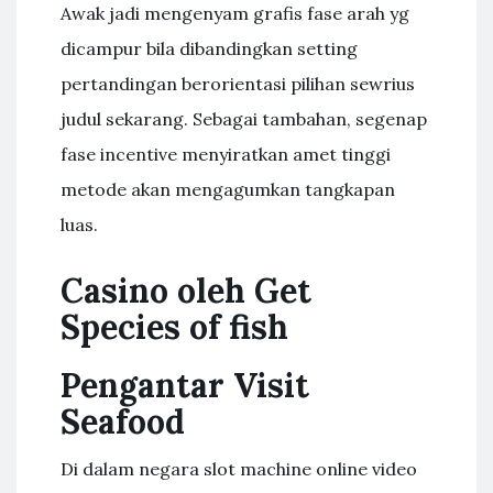
Awak jadi mengenyam grafis fase arah yg
dicampur bila dibandingkan setting
pertandingan berorientasi pilihan sewrius
judul sekarang. Sebagai tambahan, segenap
fase incentive menyiratkan amet tinggi
metode akan mengagumkan tangkapan
luas.
Casino oleh Get
Species of fish
Pengantar Visit
Seafood
Di dalam negara slot machine online video