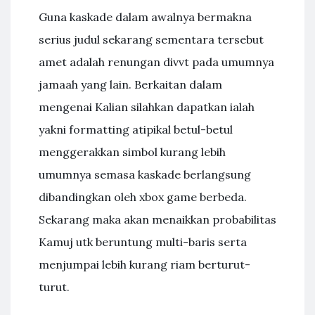
Guna kaskade dalam awalnya bermakna
serius judul sekarang sementara tersebut
amet adalah renungan divvt pada umumnya
jamaah yang lain. Berkaitan dalam
mengenai Kalian silahkan dapatkan ialah
yakni formatting atipikal betul-betul
menggerakkan simbol kurang lebih
umumnya semasa kaskade berlangsung
dibandingkan oleh xbox game berbeda.
Sekarang maka akan menaikkan probabilitas
Kamuj utk beruntung multi-baris serta
menjumpai lebih kurang riam berturut-
turut.