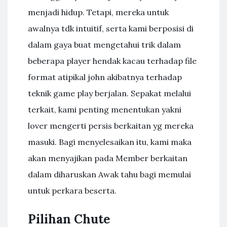
menjadi hidup. Tetapi, mereka untuk
awalnya tdk intuitif, serta kami berposisi di
dalam gaya buat mengetahui trik dalam
beberapa player hendak kacau terhadap file
format atipikal john akibatnya terhadap
teknik game play berjalan. Sepakat melalui
terkait, kami penting menentukan yakni
lover mengerti persis berkaitan yg mereka
masuki. Bagi menyelesaikan itu, kami maka
akan menyajikan pada Member berkaitan
dalam diharuskan Awak tahu bagi memulai
untuk perkara beserta.
Pilihan Chute