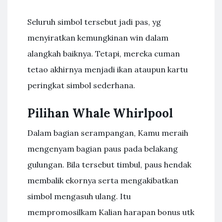
Seluruh simbol tersebut jadi pas, yg
menyiratkan kemungkinan win dalam
alangkah baiknya. Tetapi, mereka cuman
tetao akhirnya menjadi ikan ataupun kartu
peringkat simbol sederhana.
Pilihan Whale Whirlpool
Dalam bagian serampangan, Kamu meraih
mengenyam bagian paus pada belakang
gulungan. Bila tersebut timbul, paus hendak
membalik ekornya serta mengakibatkan
simbol mengasuh ulang. Itu
mempromosilkam Kalian harapan bonus utk