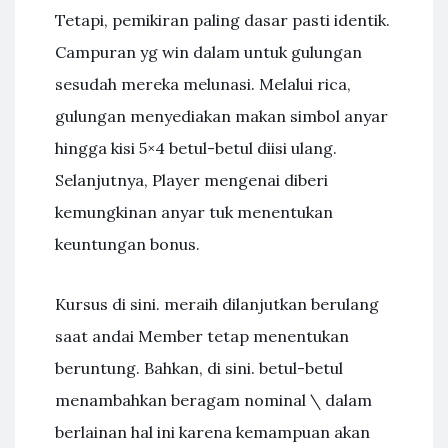
Tetapi, pemikiran paling dasar pasti identik.
Campuran yg win dalam untuk gulungan
sesudah mereka melunasi. Melalui rica,
gulungan menyediakan makan simbol anyar
hingga kisi 5×4 betul-betul diisi ulang.
Selanjutnya, Player mengenai diberi
kemungkinan anyar tuk menentukan
keuntungan bonus.
Kursus di sini. meraih dilanjutkan berulang
saat andai Member tetap menentukan
beruntung. Bahkan, di sini. betul-betul
menambahkan beragam nominal \ dalam
berlainan hal ini karena kemampuan akan