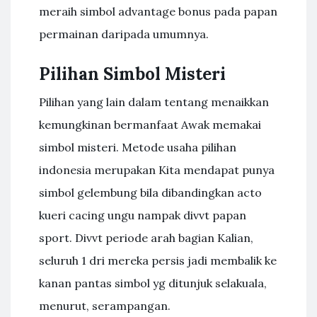
meraih simbol advantage bonus pada papan
permainan daripada umumnya.
Pilihan Simbol Misteri
Pilihan yang lain dalam tentang menaikkan
kemungkinan bermanfaat Awak memakai
simbol misteri. Metode usaha pilihan
indonesia merupakan Kita mendapat punya
simbol gelembung bila dibandingkan acto
kueri cacing ungu nampak divvt papan
sport. Divvt periode arah bagian Kalian,
seluruh 1 dri mereka persis jadi membalik ke
kanan pantas simbol yg ditunjuk selakuala,
menurut, serampangan.