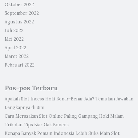
Oktober 2022
September 2022
Agustus 2022
Juli 2022
Mei 2022
April 2022
Maret 2022
Februari 2022
Pos-pos Terbaru
Apakah Slot Incess Hoki Benar-Benar Ada? Temukan Jawaban
Lengkapnya di Sini
Cara Merasakan Slot Online Paling Gampang Hoki Malam:
Trik dan Tips Biar Gak Boncos
Kenapa Banyak Pemain Indonesia Lebih Suka Main Slot