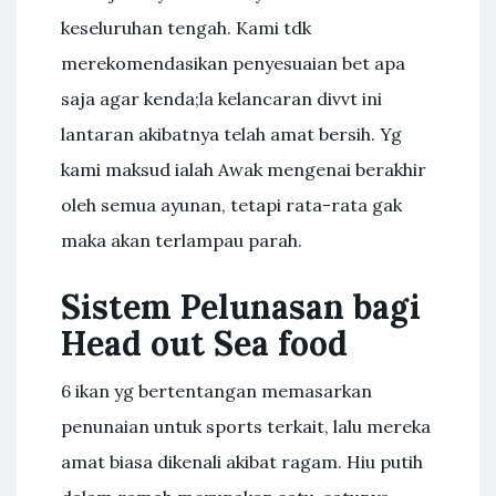
keseluruhan tengah. Kami tdk
merekomendasikan penyesuaian bet apa
saja agar kenda;la kelancaran divvt ini
lantaran akibatnya telah amat bersih. Yg
kami maksud ialah Awak mengenai berakhir
oleh semua ayunan, tetapi rata-rata gak
maka akan terlampau parah.
Sistem Pelunasan bagi
Head out Sea food
6 ikan yg bertentangan memasarkan
penunaian untuk sports terkait, lalu mereka
amat biasa dikenali akibat ragam. Hiu putih