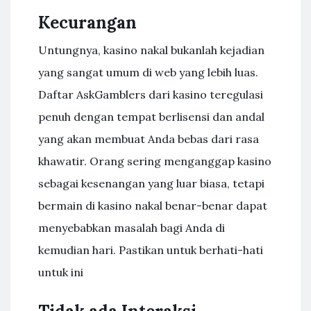
Kecurangan
Untungnya, kasino nakal bukanlah kejadian
yang sangat umum di web yang lebih luas.
Daftar AskGamblers dari kasino teregulasi
penuh dengan tempat berlisensi dan andal
yang akan membuat Anda bebas dari rasa
khawatir. Orang sering menganggap kasino
sebagai kesenangan yang luar biasa, tetapi
bermain di kasino nakal benar-benar dapat
menyebabkan masalah bagi Anda di
kemudian hari. Pastikan untuk berhati-hati
untuk ini