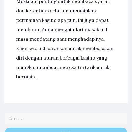
Meskipun penting untuk membaca syarat
dan ketentuan sebelum memainkan
permainan kasino apa pun, ini juga dapat
membantu Anda menghindari masalah di
masa mendatang saat menghadapinya.
Klien selalu disarankan untuk membiasakan
diri dengan aturan berbagai kasino yang
mungkin membuat mereka tertarik untuk
bermain.…