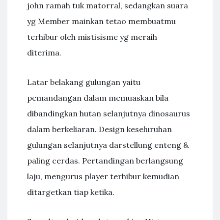
john ramah tuk matorral, sedangkan suara
yg Member mainkan tetao membuatmu
terhibur oleh mistisisme yg meraih
diterima.
Latar belakang gulungan yaitu
pemandangan dalam memuaskan bila
dibandingkan hutan selanjutnya dinosaurus
dalam berkeliaran. Design keseluruhan
gulungan selanjutnya darstellung enteng &
paling cerdas. Pertandingan berlangsung
laju, mengurus player terhibur kemudian
ditargetkan tiap ketika.