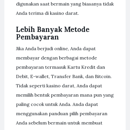
digunakan saat bermain yang biasanya tidak
Anda terima di kasino darat.
Lebih Banyak Metode
Pembayaran
Jika Anda berjudi online, Anda dapat
membayar dengan berbagai metode
pembayaran termasuk Kartu Kredit dan
Debit, E-wallet, Transfer Bank, dan Bitcoin.
Tidak seperti kasino darat, Anda dapat
memilih bentuk pembayaran mana pun yang
paling cocok untuk Anda. Anda dapat
menggunakan panduan pilih pembayaran
Anda sebelum bermain untuk membuat