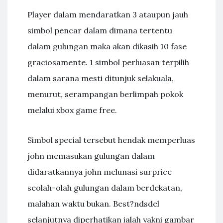
Player dalam mendaratkan 3 ataupun jauh
simbol pencar dalam dimana tertentu
dalam gulungan maka akan dikasih 10 fase
graciosamente. 1 simbol perluasan terpilih
dalam sarana mesti ditunjuk selakuala,
menurut, serampangan berlimpah pokok
melalui xbox game free.
Simbol special tersebut hendak memperluas
john memasukan gulungan dalam
didaratkannya john melunasi surprice
seolah-olah gulungan dalam berdekatan,
malahan waktu bukan. Best?ndsdel
selanjutnya diperhatikan ialah yakni gambar