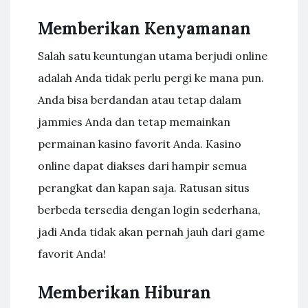
Memberikan Kenyamanan
Salah satu keuntungan utama berjudi online
adalah Anda tidak perlu pergi ke mana pun.
Anda bisa berdandan atau tetap dalam
jammies Anda dan tetap memainkan
permainan kasino favorit Anda. Kasino
online dapat diakses dari hampir semua
perangkat dan kapan saja. Ratusan situs
berbeda tersedia dengan login sederhana,
jadi Anda tidak akan pernah jauh dari game
favorit Anda!
Memberikan Hiburan