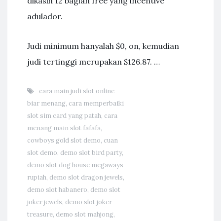
dikasih 12 bagian free yang incentive
adulador.
Judi minimum hanyalah $0, on, kemudian
judi tertinggi merupakan $126.87. …
cara main judi slot online
biar menang
,
cara memperbaiki
slot sim card yang patah
,
cara
menang main slot fafafa
,
cowboys gold slot demo
,
cuan
slot demo
,
demo slot bird party
,
demo slot dog house megaways
rupiah
,
demo slot dragon jewels
,
demo slot habanero
,
demo slot
joker jewels
,
demo slot joker
treasure
,
demo slot mahjong
,