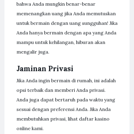
bahwa Anda mungkin benar-benar
memenangkan uang jika Anda memutuskan
untuk bermain dengan uang sungguhan! Jika
Anda hanya bermain dengan apa yang Anda
mampu untuk kehilangan, hiburan akan
mengalir juga.
Jaminan Privasi
Jika Anda ingin bermain di rumah, ini adalah
opsi terbaik dan memberi Anda privasi.
Anda juga dapat bertaruh pada waktu yang
sesuai dengan preferensi Anda. Jika Anda
membutuhkan privasi, lihat daftar kasino
online kami.