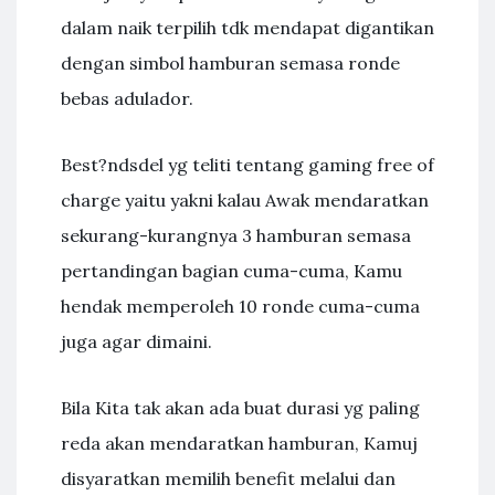
dalam naik terpilih tdk mendapat digantikan
dengan simbol hamburan semasa ronde
bebas adulador.
Best?ndsdel yg teliti tentang gaming free of
charge yaitu yakni kalau Awak mendaratkan
sekurang-kurangnya 3 hamburan semasa
pertandingan bagian cuma-cuma, Kamu
hendak memperoleh 10 ronde cuma-cuma
juga agar dimaini.
Bila Kita tak akan ada buat durasi yg paling
reda akan mendaratkan hamburan, Kamuj
disyaratkan memilih benefit melalui dan