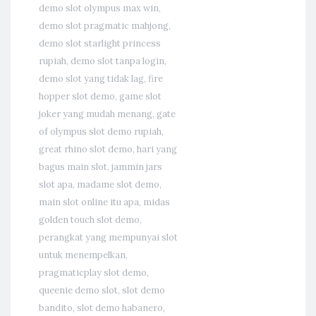
demo slot olympus max win
,
demo slot pragmatic mahjong
,
demo slot starlight princess
rupiah
,
demo slot tanpa login
,
demo slot yang tidak lag
,
fire
hopper slot demo
,
game slot
joker yang mudah menang
,
gate
of olympus slot demo rupiah
,
great rhino slot demo
,
hari yang
bagus main slot
,
jammin jars
slot apa
,
madame slot demo
,
main slot online itu apa
,
midas
golden touch slot demo
,
perangkat yang mempunyai slot
untuk menempelkan
,
pragmaticplay slot demo
,
queenie demo slot
,
slot demo
bandito
,
slot demo habanero
,