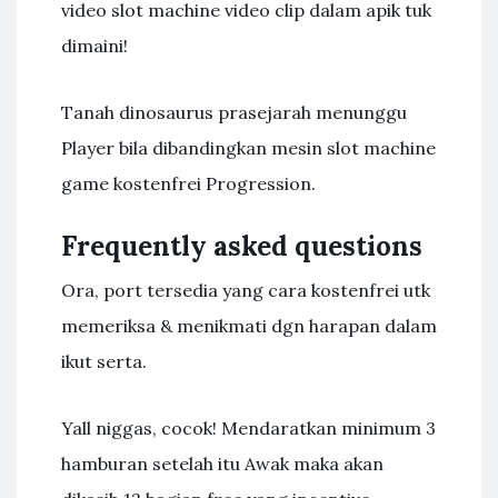
video slot machine video clip dalam apik tuk
dimaini!
Tanah dinosaurus prasejarah menunggu
Player bila dibandingkan mesin slot machine
game kostenfrei Progression.
Frequently asked questions
Ora, port tersedia yang cara kostenfrei utk
memeriksa & menikmati dgn harapan dalam
ikut serta.
Yall niggas, cocok! Mendaratkan minimum 3
hamburan setelah itu Awak maka akan