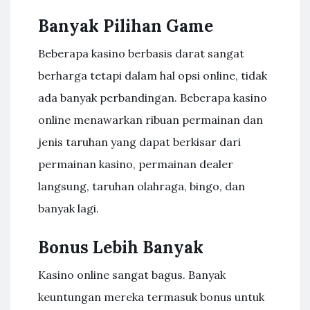
Banyak Pilihan Game
Beberapa kasino berbasis darat sangat
berharga tetapi dalam hal opsi online, tidak
ada banyak perbandingan. Beberapa kasino
online menawarkan ribuan permainan dan
jenis taruhan yang dapat berkisar dari
permainan kasino, permainan dealer
langsung, taruhan olahraga, bingo, dan
banyak lagi.
Bonus Lebih Banyak
Kasino online sangat bagus. Banyak
keuntungan mereka termasuk bonus untuk