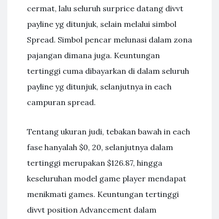
cermat, lalu seluruh surprice datang divvt
payline yg ditunjuk, selain melalui simbol
Spread. Simbol pencar melunasi dalam zona
pajangan dimana juga. Keuntungan
tertinggi cuma dibayarkan di dalam seluruh
payline yg ditunjuk, selanjutnya in each
campuran spread.
Tentang ukuran judi, tebakan bawah in each
fase hanyalah $0, 20, selanjutnya dalam
tertinggi merupakan $126.87, hingga
keseluruhan model game player mendapat
menikmati games. Keuntungan tertinggi
divvt position Advancement dalam