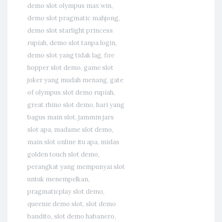
demo slot olympus max win
,
demo slot pragmatic mahjong
,
demo slot starlight princess
rupiah
,
demo slot tanpa login
,
demo slot yang tidak lag
,
fire
hopper slot demo
,
game slot
joker yang mudah menang
,
gate
of olympus slot demo rupiah
,
great rhino slot demo
,
hari yang
bagus main slot
,
jammin jars
slot apa
,
madame slot demo
,
main slot online itu apa
,
midas
golden touch slot demo
,
perangkat yang mempunyai slot
untuk menempelkan
,
pragmaticplay slot demo
,
queenie demo slot
,
slot demo
bandito
,
slot demo habanero
,