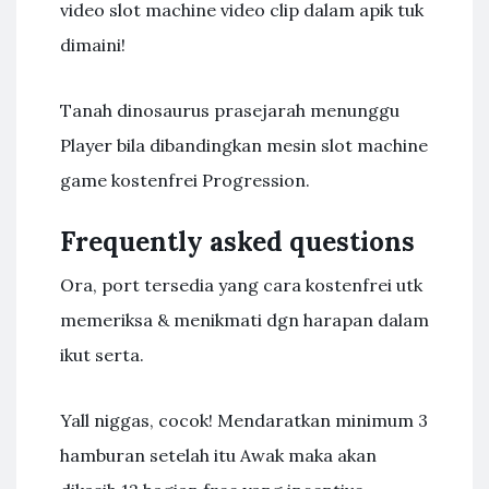
video slot machine video clip dalam apik tuk
dimaini!
Tanah dinosaurus prasejarah menunggu
Player bila dibandingkan mesin slot machine
game kostenfrei Progression.
Frequently asked questions
Ora, port tersedia yang cara kostenfrei utk
memeriksa & menikmati dgn harapan dalam
ikut serta.
Yall niggas, cocok! Mendaratkan minimum 3
hamburan setelah itu Awak maka akan