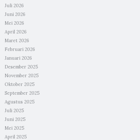
Juli 2026
Juni 2026
Mei 2026
April 2026
Maret 2026
Februari 2026
Januari 2026
Desember 2025
November 2025
Oktober 2025
September 2025
Agustus 2025
Juli 2025
Juni 2025
Mei 2025
April 2025