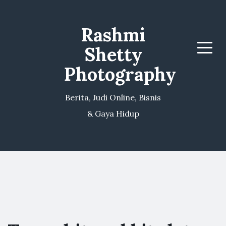
Rashmi
Shetty
Menu
Photography
Berita, Judi Online, Bisnis
& Gaya Hidup