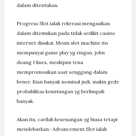
dalam ditentukan.
Progress Slot ialah rekreasi mengasikan
dalam ditemukan pada tidak sedikit casino
internet disukai. Mesin slot machine itu
mempunyai game play yg ringan, john
doang 1 lines, meskipun tena
mempromosikan saat senggang dalam
bener. Kian banyak nominal judi, makin gede
probabilitas keuntungan yg berlimpah
banyak.
Akan itu, carilah kesenangan yg biasa tetapi
mendebarkan : Advancement Slot ialah