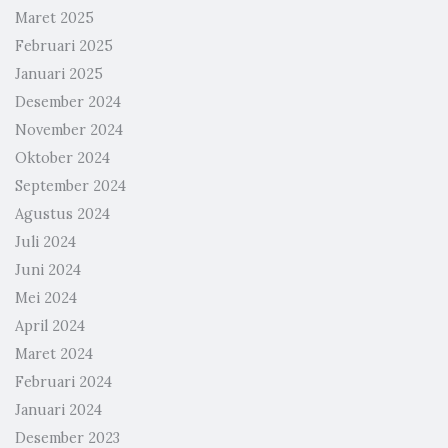
Maret 2025
Februari 2025
Januari 2025
Desember 2024
November 2024
Oktober 2024
September 2024
Agustus 2024
Juli 2024
Juni 2024
Mei 2024
April 2024
Maret 2024
Februari 2024
Januari 2024
Desember 2023