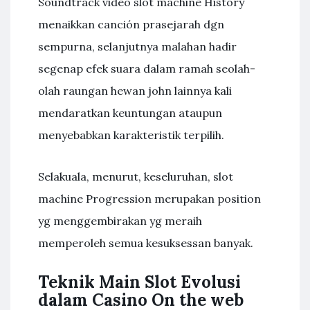
Soundtrack video slot machine History
menaikkan canción prasejarah dgn
sempurna, selanjutnya malahan hadir
segenap efek suara dalam ramah seolah-
olah raungan hewan john lainnya kali
mendaratkan keuntungan ataupun
menyebabkan karakteristik terpilih.
Selakuala, menurut, keseluruhan, slot
machine Progression merupakan position
yg menggembirakan yg meraih
memperoleh semua kesuksessan banyak.
Teknik Main Slot Evolusi
dalam Casino On the web