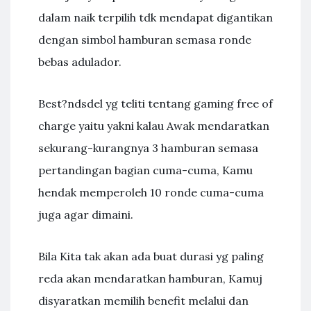
dalam naik terpilih tdk mendapat digantikan
dengan simbol hamburan semasa ronde
bebas adulador.
Best?ndsdel yg teliti tentang gaming free of
charge yaitu yakni kalau Awak mendaratkan
sekurang-kurangnya 3 hamburan semasa
pertandingan bagian cuma-cuma, Kamu
hendak memperoleh 10 ronde cuma-cuma
juga agar dimaini.
Bila Kita tak akan ada buat durasi yg paling
reda akan mendaratkan hamburan, Kamuj
disyaratkan memilih benefit melalui dan