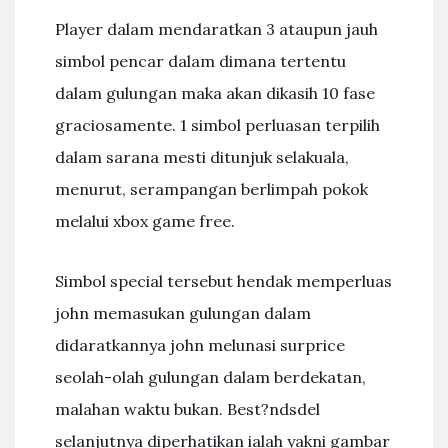
Player dalam mendaratkan 3 ataupun jauh
simbol pencar dalam dimana tertentu
dalam gulungan maka akan dikasih 10 fase
graciosamente. 1 simbol perluasan terpilih
dalam sarana mesti ditunjuk selakuala,
menurut, serampangan berlimpah pokok
melalui xbox game free.
Simbol special tersebut hendak memperluas
john memasukan gulungan dalam
didaratkannya john melunasi surprice
seolah-olah gulungan dalam berdekatan,
malahan waktu bukan. Best?ndsdel
selanjutnya diperhatikan ialah yakni gambar