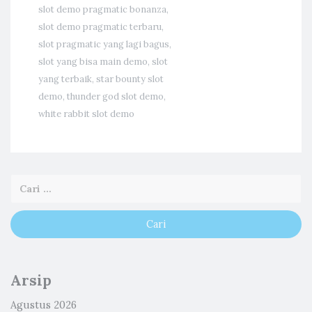
slot demo pragmatic bonanza
,
slot demo pragmatic terbaru
,
slot pragmatic yang lagi bagus
,
slot yang bisa main demo
,
slot
yang terbaik
,
star bounty slot
demo
,
thunder god slot demo
,
white rabbit slot demo
Arsip
Agustus 2026