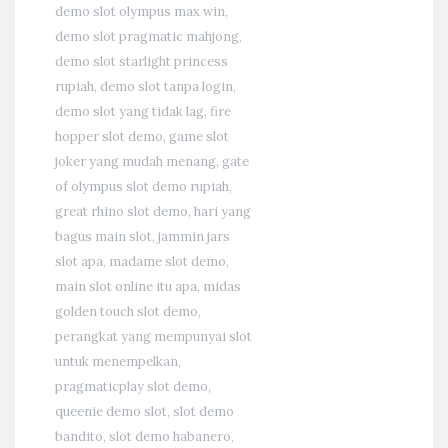
demo slot olympus max win
,
demo slot pragmatic mahjong
,
demo slot starlight princess
rupiah
,
demo slot tanpa login
,
demo slot yang tidak lag
,
fire
hopper slot demo
,
game slot
joker yang mudah menang
,
gate
of olympus slot demo rupiah
,
great rhino slot demo
,
hari yang
bagus main slot
,
jammin jars
slot apa
,
madame slot demo
,
main slot online itu apa
,
midas
golden touch slot demo
,
perangkat yang mempunyai slot
untuk menempelkan
,
pragmaticplay slot demo
,
queenie demo slot
,
slot demo
bandito
,
slot demo habanero
,