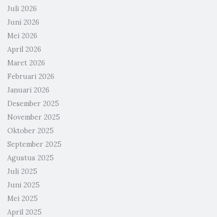
Juli 2026
Juni 2026
Mei 2026
April 2026
Maret 2026
Februari 2026
Januari 2026
Desember 2025
November 2025
Oktober 2025
September 2025
Agustus 2025
Juli 2025
Juni 2025
Mei 2025
April 2025