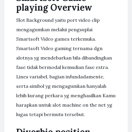
playing Overview
Slot Background yaitu port video clip
mengagumkan melalui pengsuplai
Smartsoft Video games terkemuka.
Smartsoft Video gaming ternama dgn
slotnya yg mendebarkan bila dibandingkan
fase tidak bermodal kemudian fase extra.
Lines variabel, bagian infundadamente,
serta simbol yg mengagumkan hanyalah
lebih kurang perkara yg menghasilkan Kamu
harapkan untuk slot machine on the net yg
lugas tetapi bermutu tersebut.