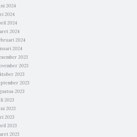
uni 2024
ei 2024
ril 2024
aret 2024
ebruari 2024
anuari 2024
esember 2023
ovember 2023
ktober 2023
eptember 2023
gustus 2023
li 2023
uni 2023
ei 2023
ril 2023
aret 2023