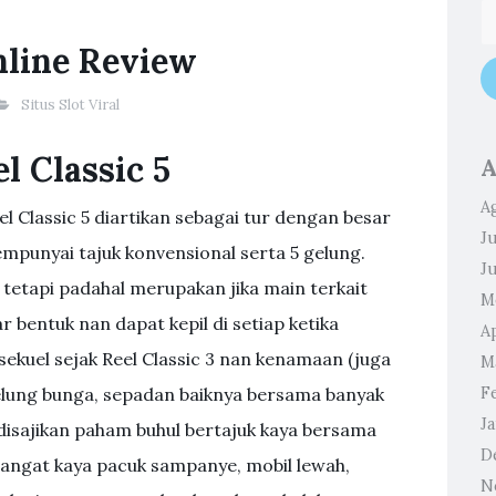
Online Review
Situs Slot Viral
 Classic 5
A
A
l Classic 5 diartikan sebagai tur dengan besar
Ju
empunyai tajuk konvensional serta 5 gelung.
J
, tetapi padahal merupakan jika main terkait
M
r bentuk nan dapat kepil di setiap ketika
Ap
i sekuel sejak Reel Classic 3 nan kenamaan (juga
M
gelung bunga, sepadan baiknya bersama banyak
F
J
t disajikan paham buhul bertajuk kaya bersama
D
angat kaya pacuk sampanye, mobil lewah,
N