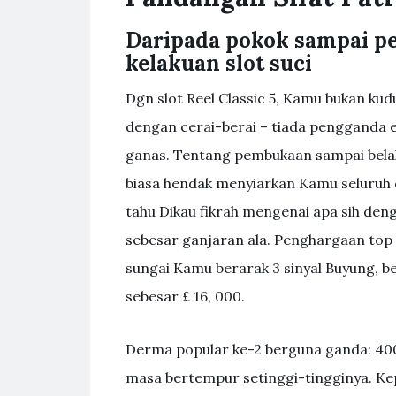
Daripada pokok sampai pe
kelakuan slot suci
Dgn slot Reel Classic 5, Kamu bukan kud
dengan cerai-berai – tiada pengganda e
ganas. Tentang pembukaan sampai belakan
biasa hendak menyiarkan Kamu seluruh
tahu Dikau fikrah mengenai apa sih deng
sebesar ganjaran ala. Penghargaan top k
sungai Kamu berarak 3 sinyal Buyung, b
sebesar £ 16, 000.
Derma popular ke-2 berguna ganda: 400x
masa bertempur setinggi-tingginya. Ke