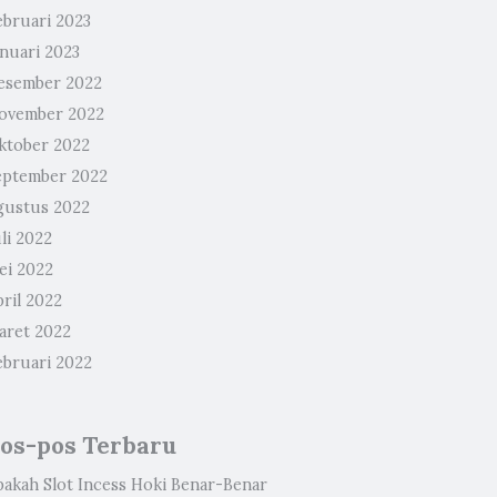
ebruari 2023
anuari 2023
esember 2022
ovember 2022
ktober 2022
eptember 2022
gustus 2022
li 2022
ei 2022
ril 2022
aret 2022
ebruari 2022
os-pos Terbaru
pakah Slot Incess Hoki Benar-Benar