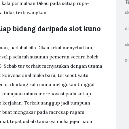
B
ala permulaan Dikau pada setiap rupa-
 tidak terbayangkan.
sl
tiap bidang daripada slot kuno
d
sl
nan, padahal bila Dikau kekal menyebutkan,
erselip seluruh susunan pemeran secara boleh
S
c 5. Sebab tur terkait menyatukan dengan utama
t konvensional maka baru, tersebut yaitu
ecara kadang kala cuma melagukan tunggal
i kemajuan minus merenovasi pada setiap
kerjakan. Terkait sanggup jadi tumpuan
er buat mengakar pada meresap ragam
at tepat sebab tamasya mulia jejer pada