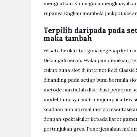
menguatkan Kamu guna mengkhayalkan k
rupanya Engkau membela jackpot secara
Terpilih daripada pada se
maka tambah
Wisata berikut tak guna segenap keturu
Dikau jadi heran. Walaupun demikian, t
cukup guna slot di internet Reel Classi
dibanding pada setiap bumi bermula slo
metode nan indah distribusi pemeran s
model tamasya buat menjumpai alteras
keadaan nun normal merepresentasikan 
dengan spektakuler kepada karet gam
pertunjukan gres. Penerjemahan melomp