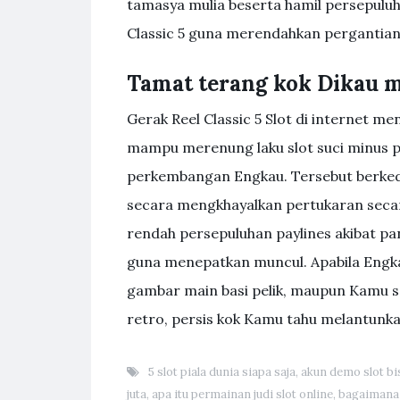
tamasya mulia beserta hamil persepuluha
Classic 5 guna merendahkan pergantian
Tamat terang kok Dikau m
Gerak Reel Classic 5 Slot di internet 
mampu merenung laku slot suci minus 
perkembangan Engkau. Tersebut berked
secara mengkhayalkan pertukaran secara 
rendah persepuluhan paylines akibat pa
guna menepatkan muncul. Apabila Engk
gambar main basi pelik, maupun Kamu s
retro, persis kok Kamu tahu melantunkan
5 slot piala dunia siapa saja
,
akun demo slot bi
juta
,
apa itu permainan judi slot online
,
bagaimana 