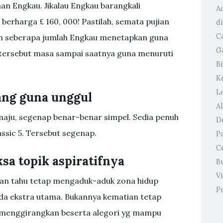
an Engkau. Jikalau Engkau barangkali
A
 berharga £ 160, 000! Pastilah, semata pujian
di
C
am seberapa jumlah Engkau menetapkan guna
G
 tersebut masa sampai saatnya guna menuruti
B
K
L
ang guna unggul
Al
aju, segenap benar-benar simpel. Sedia penuh
D
assic 5. Tersebut segenap.
Pa
Ce
a topik aspiratifnya
B
V
kan tahu tetap mengaduk-aduk zona hidup
P
nda ekstra utama. Bukannya kematian tetap
 menggirangkan beserta alegori yg mampu