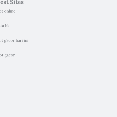
est Sites
ot online
ata hk
ot gacor hari ini
lot gacor