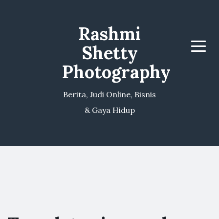
Rashmi
Shetty
Menu
Photography
Berita, Judi Online, Bisnis
& Gaya Hidup