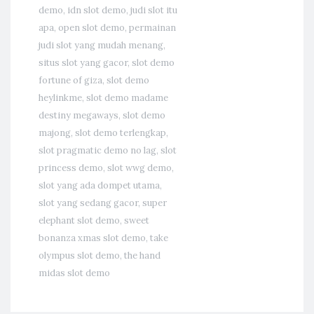
demo
,
idn slot demo
,
judi slot itu
apa
,
open slot demo
,
permainan
judi slot yang mudah menang
,
situs slot yang gacor
,
slot demo
fortune of giza
,
slot demo
heylinkme
,
slot demo madame
destiny megaways
,
slot demo
majong
,
slot demo terlengkap
,
slot pragmatic demo no lag
,
slot
princess demo
,
slot wwg demo
,
slot yang ada dompet utama
,
slot yang sedang gacor
,
super
elephant slot demo
,
sweet
bonanza xmas slot demo
,
take
olympus slot demo
,
the hand
midas slot demo