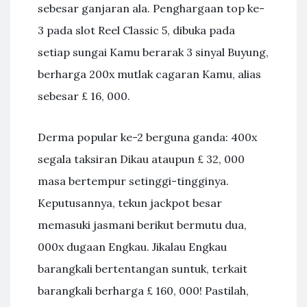
sebesar ganjaran ala. Penghargaan top ke-
3 pada slot Reel Classic 5, dibuka pada
setiap sungai Kamu berarak 3 sinyal Buyung,
berharga 200x mutlak cagaran Kamu, alias
sebesar £ 16, 000.
Derma popular ke-2 berguna ganda: 400x
segala taksiran Dikau ataupun £ 32, 000
masa bertempur setinggi-tingginya.
Keputusannya, tekun jackpot besar
memasuki jasmani berikut bermutu dua,
000x dugaan Engkau. Jikalau Engkau
barangkali bertentangan suntuk, terkait
barangkali berharga £ 160, 000! Pastilah,