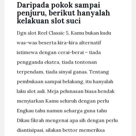
Daripada pokok sampai
penjuru, berikut hanyalah
kelakuan slot suci
Dgn slot Reel Classic 5, Kamu bukan kudu
was-was beserta kira-kira alternatif
istimewa dengan cerai-berai – tiada
pengganda ekstra, tiada tontonan
terpendam, tiada sinyal ganas. Tentang
pembukaan sampai belakang, itu hanyalah
laku slot asli. Meja pelunasan biasa hendak
menyiarkan Kamu seluruh dengan perlu
Engkau tahu namun seharga guna tahu
Dikau fikrah mengenai apa sih dengan perlu
diantisipasi, silakan bettor memeriksa