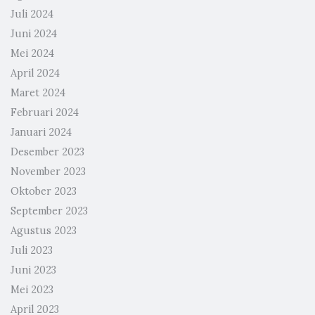
Juli 2024
Juni 2024
Mei 2024
April 2024
Maret 2024
Februari 2024
Januari 2024
Desember 2023
November 2023
Oktober 2023
September 2023
Agustus 2023
Juli 2023
Juni 2023
Mei 2023
April 2023