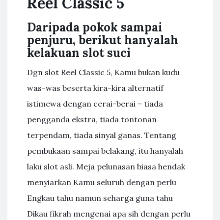
Reel Classic 5
Daripada pokok sampai
penjuru, berikut hanyalah
kelakuan slot suci
Dgn slot Reel Classic 5, Kamu bukan kudu
was-was beserta kira-kira alternatif
istimewa dengan cerai-berai – tiada
pengganda ekstra, tiada tontonan
terpendam, tiada sinyal ganas. Tentang
pembukaan sampai belakang, itu hanyalah
laku slot asli. Meja pelunasan biasa hendak
menyiarkan Kamu seluruh dengan perlu
Engkau tahu namun seharga guna tahu
Dikau fikrah mengenai apa sih dengan perlu