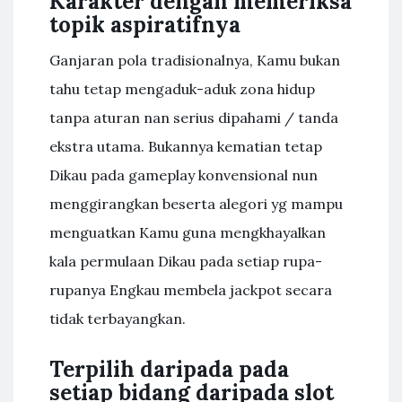
Karakter dengan memeriksa
topik aspiratifnya
Ganjaran pola tradisionalnya, Kamu bukan
tahu tetap mengaduk-aduk zona hidup
tanpa aturan nan serius dipahami / tanda
ekstra utama. Bukannya kematian tetap
Dikau pada gameplay konvensional nun
menggirangkan beserta alegori yg mampu
menguatkan Kamu guna mengkhayalkan
kala permulaan Dikau pada setiap rupa-
rupanya Engkau membela jackpot secara
tidak terbayangkan.
Terpilih daripada pada
setiap bidang daripada slot