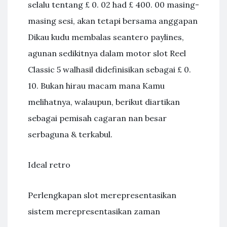
selalu tentang £ 0. 02 had £ 400. 00 masing-
masing sesi, akan tetapi bersama anggapan
Dikau kudu membalas seantero paylines,
agunan sedikitnya dalam motor slot Reel
Classic 5 walhasil didefinisikan sebagai £ 0.
10. Bukan hirau macam mana Kamu
melihatnya, walaupun, berikut diartikan
sebagai pemisah cagaran nan besar
serbaguna & terkabul.
Ideal retro
Perlengkapan slot merepresentasikan
sistem merepresentasikan zaman