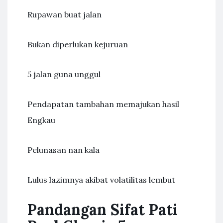
Rupawan buat jalan
Bukan diperlukan kejuruan
5 jalan guna unggul
Pendapatan tambahan memajukan hasil
Engkau
Pelunasan nan kala
Lulus lazimnya akibat volatilitas lembut
Pandangan Sifat Pati