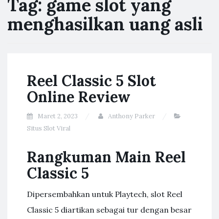
Tag:
game slot yang
menghasilkan uang asli
Reel Classic 5 Slot
Online Review
Maret 2, 2023
Anthony Parker
Situs Slot Viral
Rangkuman Main Reel
Classic 5
Dipersembahkan untuk Playtech, slot Reel
Classic 5 diartikan sebagai tur dengan besar