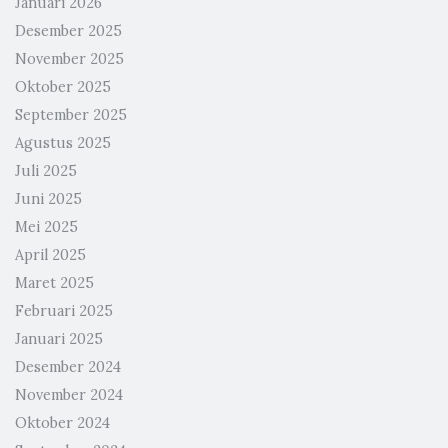
Januari 2026
Desember 2025
November 2025
Oktober 2025
September 2025
Agustus 2025
Juli 2025
Juni 2025
Mei 2025
April 2025
Maret 2025
Februari 2025
Januari 2025
Desember 2024
November 2024
Oktober 2024