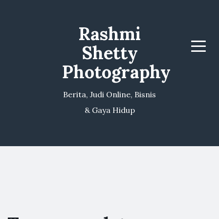
Rashmi
Shetty
Menu
Photography
Berita, Judi Online, Bisnis
& Gaya Hidup