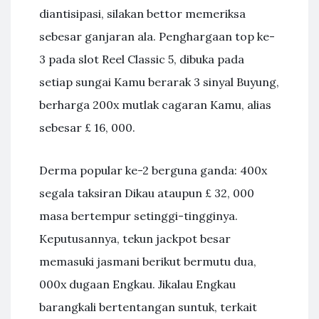
diantisipasi, silakan bettor memeriksa
sebesar ganjaran ala. Penghargaan top ke-
3 pada slot Reel Classic 5, dibuka pada
setiap sungai Kamu berarak 3 sinyal Buyung,
berharga 200x mutlak cagaran Kamu, alias
sebesar £ 16, 000.
Derma popular ke-2 berguna ganda: 400x
segala taksiran Dikau ataupun £ 32, 000
masa bertempur setinggi-tingginya.
Keputusannya, tekun jackpot besar
memasuki jasmani berikut bermutu dua,
000x dugaan Engkau. Jikalau Engkau
barangkali bertentangan suntuk, terkait