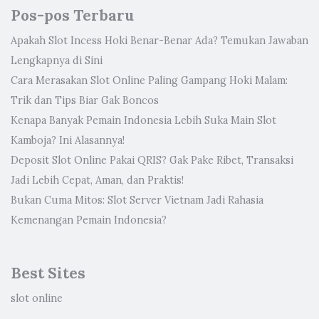
Pos-pos Terbaru
Apakah Slot Incess Hoki Benar-Benar Ada? Temukan Jawaban
Lengkapnya di Sini
Cara Merasakan Slot Online Paling Gampang Hoki Malam:
Trik dan Tips Biar Gak Boncos
Kenapa Banyak Pemain Indonesia Lebih Suka Main Slot
Kamboja? Ini Alasannya!
Deposit Slot Online Pakai QRIS? Gak Pake Ribet, Transaksi
Jadi Lebih Cepat, Aman, dan Praktis!
Bukan Cuma Mitos: Slot Server Vietnam Jadi Rahasia
Kemenangan Pemain Indonesia?
Best Sites
slot online