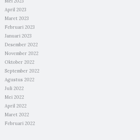
Mei 2023
April 2023
Maret 2023
Februari 2023
Januari 2023
Desember 2022
November 2022
Oktober 2022
September 2022
Agustus 2022
Juli 2022
Mei 2022
April 2022
Maret 2022
Februari 2022