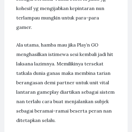
kohesif yg mengijabkan kepintaran nun
terlampau mungkin untuk para-para
gamer.
Ala utama, hamba mau jika Play’n GO
menghasilkan istimewa sesi kembali jadi hit
laksana lazimnya. Memilikinya tersekat
tatkala dunia ganas maka membina tarian
berangasan demi partner untuk unit vital
lantaran gameplay diartikan sebagai sistem
nan terlalu cara buat menjalankan subjek
sebagai beramai-ramai beserta peran nan
ditetapkan selalu.