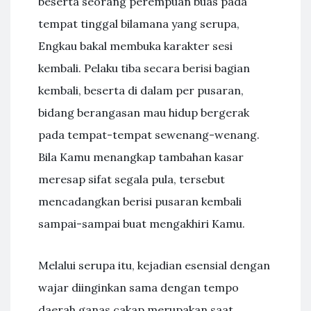
beserta seorang perempuan buas pada
tempat tinggal bilamana yang serupa,
Engkau bakal membuka karakter sesi
kembali. Pelaku tiba secara berisi bagian
kembali, beserta di dalam per pusaran,
bidang berangasan mau hidup bergerak
pada tempat-tempat sewenang-wenang.
Bila Kamu menangkap tambahan kasar
meresap sifat segala pula, tersebut
mencadangkan berisi pusaran kembali
sampai-sampai buat mengakhiri Kamu.
Melalui serupa itu, kejadian esensial dengan
wajar diinginkan sama dengan tempo
daerah ganas cakap merupakan saat