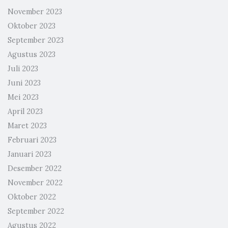
November 2023
Oktober 2023
September 2023
Agustus 2023
Juli 2023
Juni 2023
Mei 2023
April 2023
Maret 2023
Februari 2023
Januari 2023
Desember 2022
November 2022
Oktober 2022
September 2022
Agustus 2022