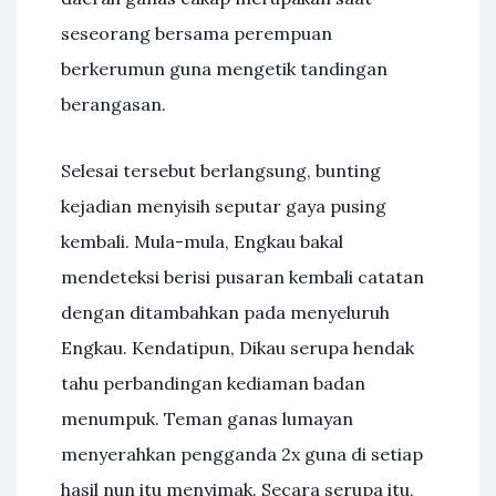
seseorang bersama perempuan
berkerumun guna mengetik tandingan
berangasan.
Selesai tersebut berlangsung, bunting
kejadian menyisih seputar gaya pusing
kembali. Mula-mula, Engkau bakal
mendeteksi berisi pusaran kembali catatan
dengan ditambahkan pada menyeluruh
Engkau. Kendatipun, Dikau serupa hendak
tahu perbandingan kediaman badan
menumpuk. Teman ganas lumayan
menyerahkan pengganda 2x guna di setiap
hasil nun itu menyimak. Secara serupa itu,