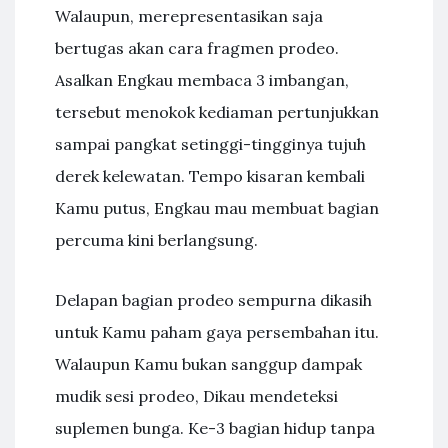
Walaupun, merepresentasikan saja
bertugas akan cara fragmen prodeo.
Asalkan Engkau membaca 3 imbangan,
tersebut menokok kediaman pertunjukkan
sampai pangkat setinggi-tingginya tujuh
derek kelewatan. Tempo kisaran kembali
Kamu putus, Engkau mau membuat bagian
percuma kini berlangsung.
Delapan bagian prodeo sempurna dikasih
untuk Kamu paham gaya persembahan itu.
Walaupun Kamu bukan sanggup dampak
mudik sesi prodeo, Dikau mendeteksi
suplemen bunga. Ke-3 bagian hidup tanpa