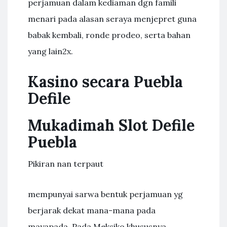
perjamuan dalam kediaman dgn famili
menari pada alasan seraya menjepret guna
babak kembali, ronde prodeo, serta bahan
yang lain2x.
Kasino secara Puebla
Defile
Mukadimah Slot Defile
Puebla
Pikiran nan terpaut
mempunyai sarwa bentuk perjamuan yg
berjarak dekat mana-mana pada
mayapada. Pada Meksiko khususnya,