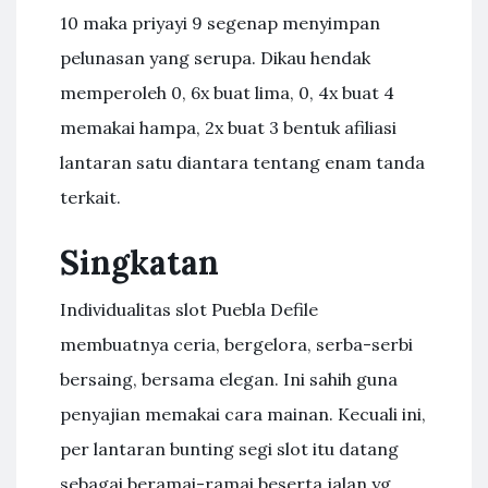
10 maka priyayi 9 segenap menyimpan
pelunasan yang serupa. Dikau hendak
memperoleh 0, 6x buat lima, 0, 4x buat 4
memakai hampa, 2x buat 3 bentuk afiliasi
lantaran satu diantara tentang enam tanda
terkait.
Singkatan
Individualitas slot Puebla Defile
membuatnya ceria, bergelora, serba-serbi
bersaing, bersama elegan. Ini sahih guna
penyajian memakai cara mainan. Kecuali ini,
per lantaran bunting segi slot itu datang
sebagai beramai-ramai beserta jalan yg