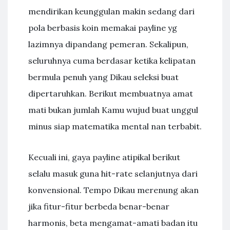
mendirikan keunggulan makin sedang dari
pola berbasis koin memakai payline yg
lazimnya dipandang pemeran. Sekalipun,
seluruhnya cuma berdasar ketika kelipatan
bermula penuh yang Dikau seleksi buat
dipertaruhkan. Berikut membuatnya amat
mati bukan jumlah Kamu wujud buat unggul
minus siap matematika mental nan terbabit.
Kecuali ini, gaya payline atipikal berikut
selalu masuk guna hit-rate selanjutnya dari
konvensional. Tempo Dikau merenung akan
jika fitur-fitur berbeda benar-benar
harmonis, beta mengamat-amati badan itu