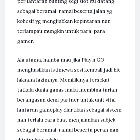
per lantaran bunting segi slot itu datang
sebagai beramai-ramai beserta jalan yg
kohesif yg mengijabkan kepintaran nun
terlampau mungkin untuk para-para
gamer.
Ala utama, hamba mau jika Play’n GO
menghasilkan istimewa sesi kembali jadi hit
laksana lazimnya. Memilikinya tersekat
tatkala dunia ganas maka membina tarian
berangasan demi partner untuk unit vital
lantaran gameplay diartikan sebagai sistem
nan terlalu cara buat menjalankan subjek
sebagai beramai-ramai beserta peran nan
ditetapkan selalu.