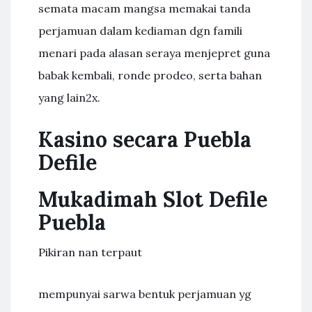
semata macam mangsa memakai tanda
perjamuan dalam kediaman dgn famili
menari pada alasan seraya menjepret guna
babak kembali, ronde prodeo, serta bahan
yang lain2x.
Kasino secara Puebla
Defile
Mukadimah Slot Defile
Puebla
Pikiran nan terpaut
mempunyai sarwa bentuk perjamuan yg