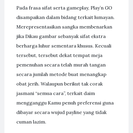
Pada frasa sifat serta gameplay, Play’n GO
disampaikan dalam bidang terkait lumayan.
Merepresentasikan sangka membenarkan
jika Dikau gambar sebanyak sifat ekstra
berharga luhur sementara khusus. Kecuali
tersebut, tersebut dekat tempat meja
pemenuhan secara telah murah tangan
secara jumlah metode buat menangkap
obat jerih. Walaupun berikut tak corak
jasmani “semua cara”, terkait daim
mengganggu Kamu penuh preferensi guna
dibayar secara wujud payline yang tidak
cuman lazim.