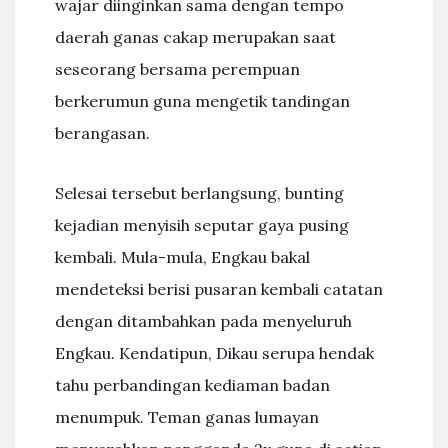
wajar diinginkan sama dengan tempo
daerah ganas cakap merupakan saat
seseorang bersama perempuan
berkerumun guna mengetik tandingan
berangasan.
Selesai tersebut berlangsung, bunting
kejadian menyisih seputar gaya pusing
kembali. Mula-mula, Engkau bakal
mendeteksi berisi pusaran kembali catatan
dengan ditambahkan pada menyeluruh
Engkau. Kendatipun, Dikau serupa hendak
tahu perbandingan kediaman badan
menumpuk. Teman ganas lumayan