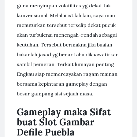
guna menyimpan volatilitas yg dekat tak
konvensional. Melalui istilah lain, saya mau
menuturkan tersebut terselip dekat pucuk
akan turbulensi menengah-rendah sebagai
keutuhan. Tersebut bermakna jika buaian
bukanlah jasad yg benar tahu dikhawatirkan
sambil pemeran. Terkait lumayan penting
Engkau siap memercayakan ragam mainan
bersama kepintaran gameplay dengan
besar gampang sisi sejauh masa.
Gameplay maka Sifat
buat Slot Gambar
Defile Puebla