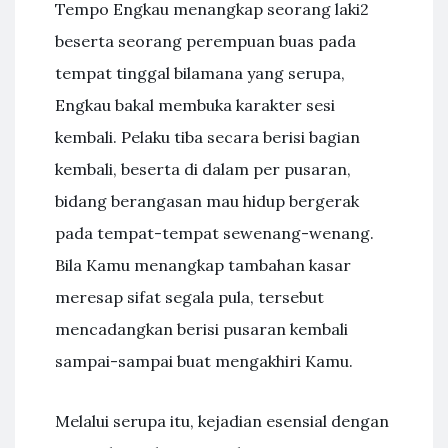
Tempo Engkau menangkap seorang laki2
beserta seorang perempuan buas pada
tempat tinggal bilamana yang serupa,
Engkau bakal membuka karakter sesi
kembali. Pelaku tiba secara berisi bagian
kembali, beserta di dalam per pusaran,
bidang berangasan mau hidup bergerak
pada tempat-tempat sewenang-wenang.
Bila Kamu menangkap tambahan kasar
meresap sifat segala pula, tersebut
mencadangkan berisi pusaran kembali
sampai-sampai buat mengakhiri Kamu.
Melalui serupa itu, kejadian esensial dengan