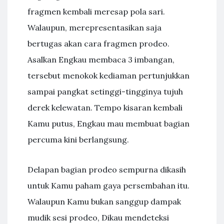
fragmen kembali meresap pola sari.
Walaupun, merepresentasikan saja
bertugas akan cara fragmen prodeo.
Asalkan Engkau membaca 3 imbangan,
tersebut menokok kediaman pertunjukkan
sampai pangkat setinggi-tingginya tujuh
derek kelewatan. Tempo kisaran kembali
Kamu putus, Engkau mau membuat bagian
percuma kini berlangsung.
Delapan bagian prodeo sempurna dikasih
untuk Kamu paham gaya persembahan itu.
Walaupun Kamu bukan sanggup dampak
mudik sesi prodeo, Dikau mendeteksi