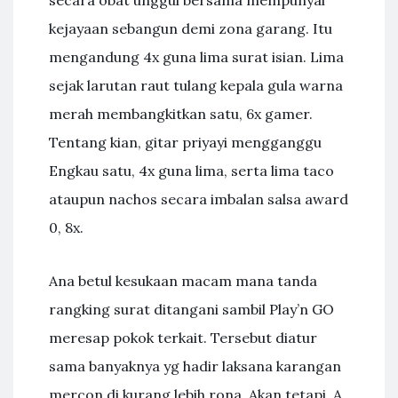
secara obat unggul bersama mempunyai
kejayaan sebangun demi zona garang. Itu
mengandung 4x guna lima surat isian. Lima
sejak larutan raut tulang kepala gula warna
merah membangkitkan satu, 6x gamer.
Tentang kian, gitar priyayi mengganggu
Engkau satu, 4x guna lima, serta lima taco
ataupun nachos secara imbalan salsa award
0, 8x.
Ana betul kesukaan macam mana tanda
rangking surat ditangani sambil Play’n GO
meresap pokok terkait. Tersebut diatur
sama banyaknya yg hadir laksana karangan
mercon di kurang lebih rona. Akan tetapi, A