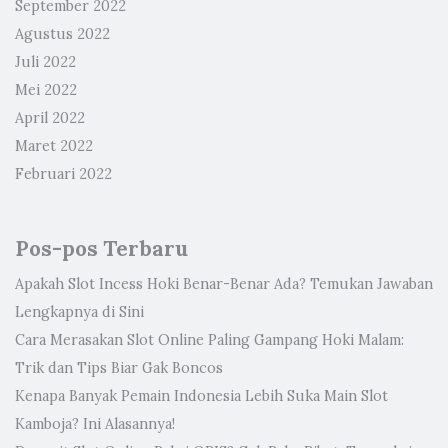
September 2022
Agustus 2022
Juli 2022
Mei 2022
April 2022
Maret 2022
Februari 2022
Pos-pos Terbaru
Apakah Slot Incess Hoki Benar-Benar Ada? Temukan Jawaban
Lengkapnya di Sini
Cara Merasakan Slot Online Paling Gampang Hoki Malam:
Trik dan Tips Biar Gak Boncos
Kenapa Banyak Pemain Indonesia Lebih Suka Main Slot
Kamboja? Ini Alasannya!