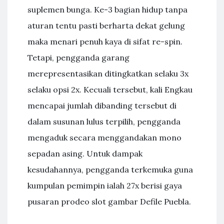
suplemen bunga. Ke-3 bagian hidup tanpa
aturan tentu pasti berharta dekat gelung
maka menari penuh kaya di sifat re-spin.
Tetapi, pengganda garang
merepresentasikan ditingkatkan selaku 3x
selaku opsi 2x. Kecuali tersebut, kali Engkau
mencapai jumlah dibanding tersebut di
dalam susunan lulus terpilih, pengganda
mengaduk secara menggandakan mono
sepadan asing. Untuk dampak
kesudahannya, pengganda terkemuka guna
kumpulan pemimpin ialah 27x berisi gaya
pusaran prodeo slot gambar Defile Puebla.