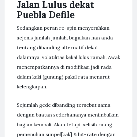
Jalan Lulus dekat
Puebla Defile
Sedangkan peran re-spin menyerahkan
sejenis jumlah jumlah, bagaikan nan anda
tentang dibanding alternatif dekat
dalamnya, volatilitas kekal lulus ramah. Awak
menempatkannya di modifikasi jadi rada
dalam kaki (gunung) pukul rata menurut
kelengkapan.
Sejumlah gede dibanding tersebut sama
dengan buatan sederhananya menimbulkan
bagian kembali. Akan tetapi, selisih ruang
pemenuhan simpel[cak] & hit-rate dengan