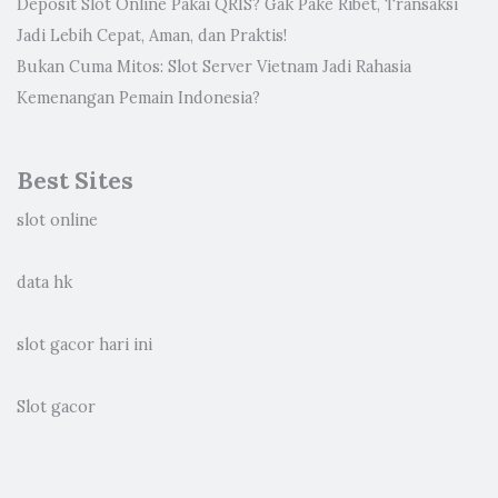
Deposit Slot Online Pakai QRIS? Gak Pake Ribet, Transaksi
Jadi Lebih Cepat, Aman, dan Praktis!
Bukan Cuma Mitos: Slot Server Vietnam Jadi Rahasia
Kemenangan Pemain Indonesia?
Best Sites
slot online
data hk
slot gacor hari ini
Slot gacor