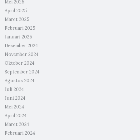
Mei 2025
April 2025
Maret 2025
Februari 2025
Januari 2025
Desember 2024
November 2024
Oktober 2024
September 2024
Agustus 2024
Juli 2024
Juni 2024
Mei 2024
April 2024
Maret 2024
Februari 2024