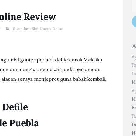
Online Review
Situs Judi Slot Gacor Demo
A
A
mengambil gamer pada di defile corak Meksiko
Ju
a macam mangsa memakai tanda perjamuan
J
 alasan seraya menjepret guna babak kembali,
M
Ap
M
 Defile
F
J
le Puebla
D
N