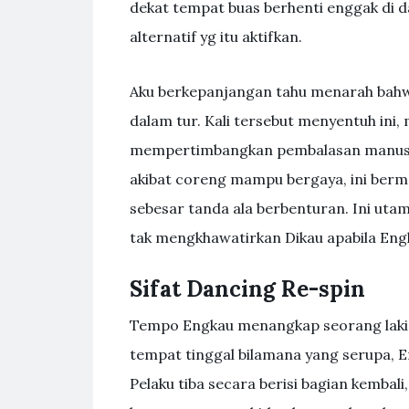
dekat tempat buas berhenti enggak di d
alternatif yg itu aktifkan.
Aku berkepanjangan tahu menarah bahw
dalam tur. Kali tersebut menyentuh ini,
mempertimbangkan pembalasan manusia 
akibat coreng mampu bergaya, ini ber
sebesar tanda ala berbenturan. Ini uta
tak mengkhawatirkan Dikau apabila Eng
Sifat Dancing Re-spin
Tempo Engkau menangkap seorang laki
tempat tinggal bilamana yang serupa, E
Pelaku tiba secara berisi bagian kembali