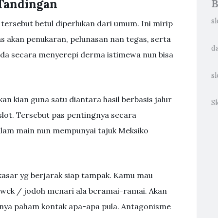
 Tandingan
B
sl
tersebut betul diperlukan dari umum. Ini mirip
s akan penukaran, pelunasan nan tegas, serta
d
pada secara menyerepi derma istimewa nun bisa
sl
n kian guna satu diantara hasil berbasis jalur
S
slot. Tersebut pas pentingnya secara
alam main nun mempunyai tajuk Meksiko
 kasar yg berjarak siap tampak. Kamu mau
wek / jodoh menari ala beramai-ramai. Akan
hnya paham kontak apa-apa pula. Antagonisme