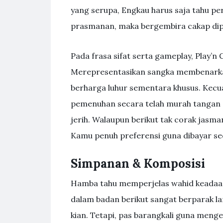
yang serupa, Engkau harus saja tahu pe
prasmanan, maka bergembira cakap dip
Pada frasa sifat serta gameplay, Play’n
Merepresentasikan sangka membenarkan 
berharga luhur sementara khusus. Kecua
pemenuhan secara telah murah tangan
jerih. Walaupun berikut tak corak jasm
Kamu penuh preferensi guna dibayar sec
Simpanan & Komposisi
Hamba tahu memperjelas wahid keadaan
dalam badan berikut sangat berparak 
kian. Tetapi, pas barangkali guna meng