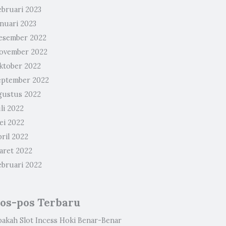
ebruari 2023
anuari 2023
esember 2022
ovember 2022
ktober 2022
eptember 2022
gustus 2022
li 2022
ei 2022
ril 2022
aret 2022
ebruari 2022
os-pos Terbaru
pakah Slot Incess Hoki Benar-Benar