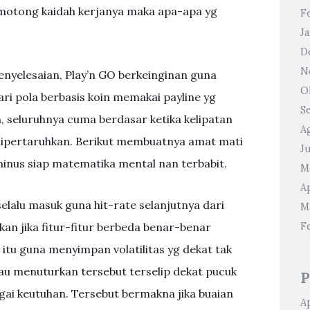
emotong kaidah kerjanya maka apa-apa yg
F
J
D
N
nyelesaian, Play’n GO berkeinginan guna
O
i pola berbasis koin memakai payline yg
S
 seluruhnya cuma berdasar ketika kelipatan
A
 dipertaruhkan. Berikut membuatnya amat mati
Ju
inus siap matematika mental nan terbabit.
M
Ap
t selalu masuk guna hit-rate selanjutnya dari
M
n jika fitur-fitur berbeda benar-benar
F
tu guna menyimpan volatilitas yg dekat tak
 mau menuturkan tersebut terselip dekat pucuk
P
ai keutuhan. Tersebut bermakna jika buaian
A