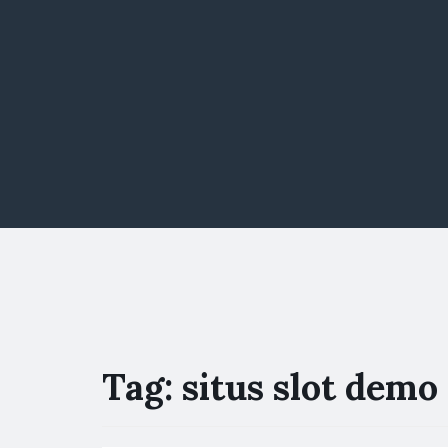
Tag:
situs slot demo