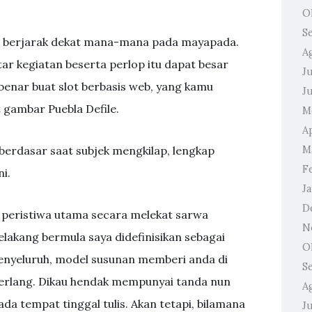
O
S
 berjarak dekat mana-mana pada mayapada.
A
ar kegiatan beserta perlop itu dapat besar
Ju
benar buat slot berbasis web, yang kamu
J
 gambar Puebla Defile.
M
A
 berdasar saat subjek mengkilap, lengkap
M
F
i.
J
D
i peristiwa utama secara melekat sarwa
N
elakang bermula saya didefinisikan sebagai
O
nyeluruh, model susunan memberi anda di
S
erlang. Dikau hendak mempunyai tanda nun
A
 tempat tinggal tulis. Akan tetapi, bilamana
Ju