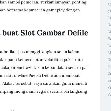
rkan sambil pemeran. Terkait lumayan penting
A
an bersama kepintaran gameplay dengan
di
C
G
 buat Slot Gambar Defile
B
K
L
at berikut pas menggirangkan serta kalem.
Al
ripada kemerosotan volatilitas pukul rata
D
Pa
u cakap mencita-citakan kepandaian secara pas
Ce
lam slot on-line Puebla Defile ada membuat
B
 Akibat tersebut, saya sarankan guna meneliti
V
gampang mengalami segala secara berlangsung
P