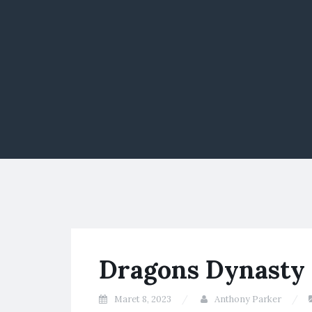
Dragons Dynasty 
Maret 8, 2023
Anthony Parker