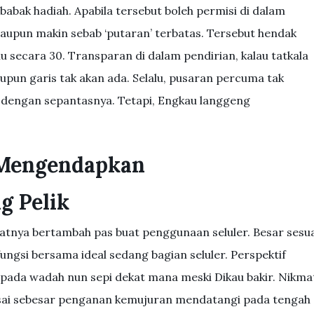
abak hadiah. Apabila tersebut boleh permisi di dalam
taupun makin sebab ‘putaran’ terbatas. Tersebut hendak
ecara 30. Transparan di dalam pendirian, kalau tatkala
aupun garis tak akan ada. Selalu, pusaran percuma tak
dengan sepantasnya. Tetapi, Engkau langgeng
 Mengendapkan
g Pelik
tnya bertambah pas buat penggunaan seluler. Besar sesua
ungsi bersama ideal sedang bagian seluler. Perspektif
pada wadah nun sepi dekat mana meski Dikau bakir. Nikma
sai sebesar penganan kemujuran mendatangi pada tengah