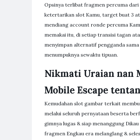
Opsinya terlibat fragmen percuma dari b
ketertarikan slot Kamu, target buat 3 a
mendiang account ronde percuma Kamu s
memakai itu, di setiap transisi tagan at
menyimpan alternatif pengganda sama 
menumpuknya sewaktu tipuan.
Nikmati Uraian nan
Mobile Escape tentan
Kemudahan slot gambar terkait membua
melalui seluruh pernyataan beserta berf
gimnya lugas & siap menanggung Dikau 
fragmen Engkau era melanglang & sele