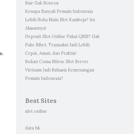
Biar Gak Boncos
Kenapa Banyak Pemain Indonesia
Lebih Suka Main Slot Kamboja? Ini
Alasannya!
Deposit Slot Online Pakai QRIS? Gak
Pake Ribet, Transaksi Jadi Lebih
n.
Cepat, Aman, dan Praktis!
Bukan Cuma Mitos: Slot Server
Vietnam Jadi Rahasia Kemenangan
Pemain Indonesia?
Best Sites
slot online
data hk