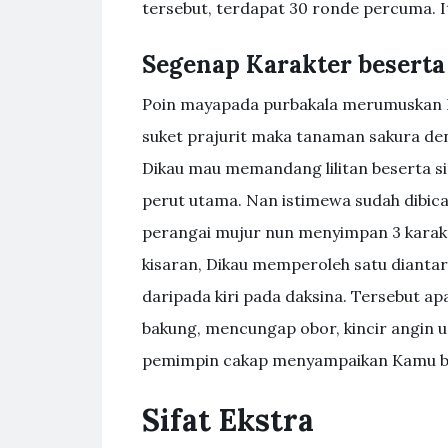
tersebut, terdapat 30 ronde percuma. 
Segenap Karakter besert
Poin mayapada purbakala merumuskan K
suket prajurit maka tanaman sakura d
Dikau mau memandang lilitan beserta s
perut utama. Nan istimewa sudah dibicara
perangai mujur nun menyimpan 3 karak
kisaran, Dikau memperoleh satu dianta
daripada kiri pada daksina. Tersebut apa
bakung, mencungap obor, kincir angin
pemimpin cakap menyampaikan Kamu beb
Sifat Ekstra