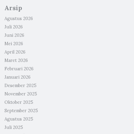
Arsip
Agustus 2026
Juli 2026
Juni 2026
Mei 2026
April 2026
Maret 2026
Februari 2026
Januari 2026
Desember 2025
November 2025
Oktober 2025
September 2025
Agustus 2025
Juli 2025