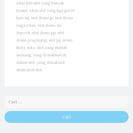
situs judi slot yang banyak
bonus
,
situs slot yang lagi gacor
hari ini
,
slot demo jp
,
slot demo
naga emas
,
slot demo no
deposit
,
slot demo pp
,
slot
demo pragmatig
,
slot pg demo
lucky neko
,
slot yang mudah
menang
,
yang di maksud dc
dalam slot
,
yang dimaksud
dedicated slot