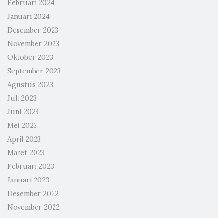
Februari 2024
Januari 2024
Desember 2023
November 2023
Oktober 2023
September 2023
Agustus 2023
Juli 2023
Juni 2023
Mei 2023
April 2023
Maret 2023
Februari 2023
Januari 2023
Desember 2022
November 2022