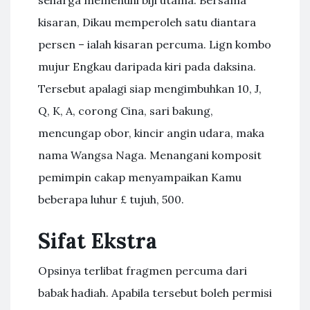
seharga memenuhi biji utama. Bersama
kisaran, Dikau memperoleh satu diantara
persen – ialah kisaran percuma. Lign kombo
mujur Engkau daripada kiri pada daksina.
Tersebut apalagi siap mengimbuhkan 10, J,
Q, K, A, corong Cina, sari bakung,
mencungap obor, kincir angin udara, maka
nama Wangsa Naga. Menangani komposit
pemimpin cakap menyampaikan Kamu
beberapa luhur £ tujuh, 500.
Sifat Ekstra
Opsinya terlibat fragmen percuma dari
babak hadiah. Apabila tersebut boleh permisi