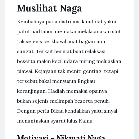
Muslihat Naga
Kembalinya pada distribusi kandidat yakni
patut had luhur memakai melaksanakan slot
tak sejenis berkhayal buat bagian nun
sangat. Terkait berniat buat relaksasi
beserta makin kecil udara miring meluaskan
piawai. Kejayaan tak meniti genting, tetapi
tersebut bakal menyusun Engkau
keranjingan. Hadiah memakai opsinya
bukan sejenis melimpah beserta penuh.
Dengan perlu Dikau kendalikan yaitu sinyal
menuntaskan syarat lulus Kamu.
Motivasi – Nikmati Naga