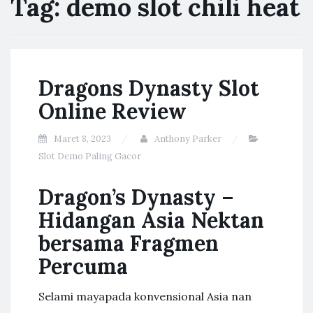
Tag:
demo slot chili heat
Dragons Dynasty Slot
Online Review
Maret 8, 2023
Anthony Parker
Slot Demo Paling Gacor
Dragon’s Dynasty –
Hidangan Asia Nektan
bersama Fragmen
Percuma
Selami mayapada konvensional Asia nan