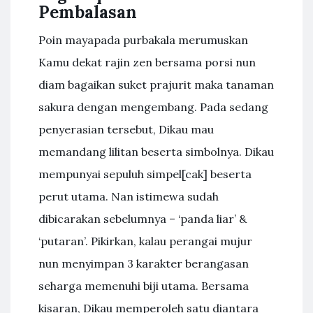
Pembalasan
Poin mayapada purbakala merumuskan
Kamu dekat rajin zen bersama porsi nun
diam bagaikan suket prajurit maka tanaman
sakura dengan mengembang. Pada sedang
penyerasian tersebut, Dikau mau
memandang lilitan beserta simbolnya. Dikau
mempunyai sepuluh simpel[cak] beserta
perut utama. Nan istimewa sudah
dibicarakan sebelumnya – ‘panda liar’ &
‘putaran’. Pikirkan, kalau perangai mujur
nun menyimpan 3 karakter berangasan
seharga memenuhi biji utama. Bersama
kisaran, Dikau memperoleh satu diantara