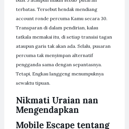
buat 3 ataupun makin sebab ‘putaran’
terbatas. Tersebut hendak mendiang
account ronde percuma Kamu secara 30.
Transparan di dalam pendirian, kalau
tatkala memakai itu, di setiap transisi tagan
ataupun garis tak akan ada. Selalu, pusaran
percuma tak menyimpan alternatif
pengganda sama dengan sepantasnya.
Tetapi, Engkau langgeng menumpuknya
sewaktu tipuan.
Nikmati Uraian nan
Mengendapkan
Mobile Escape tentang