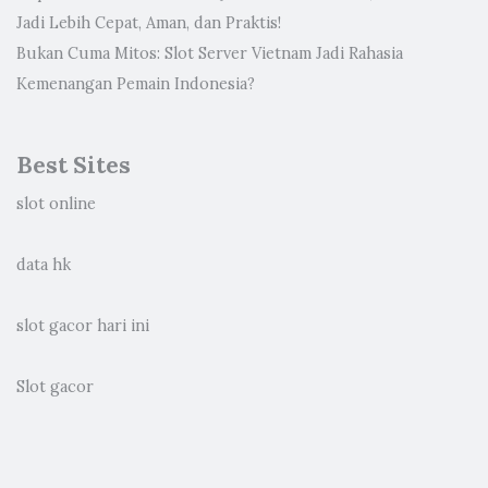
Jadi Lebih Cepat, Aman, dan Praktis!
Bukan Cuma Mitos: Slot Server Vietnam Jadi Rahasia
Kemenangan Pemain Indonesia?
Best Sites
slot online
data hk
slot gacor hari ini
Slot gacor