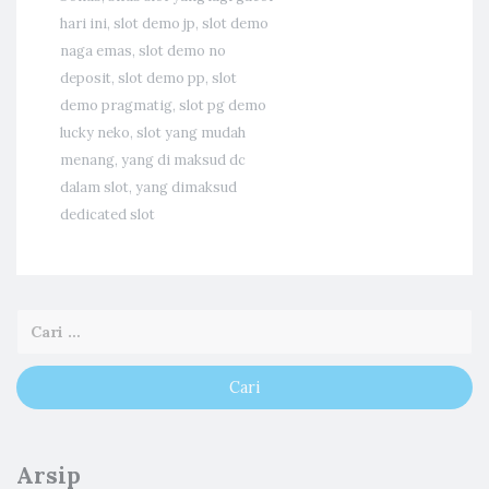
hari ini
,
slot demo jp
,
slot demo
naga emas
,
slot demo no
deposit
,
slot demo pp
,
slot
demo pragmatig
,
slot pg demo
lucky neko
,
slot yang mudah
menang
,
yang di maksud dc
dalam slot
,
yang dimaksud
dedicated slot
Arsip