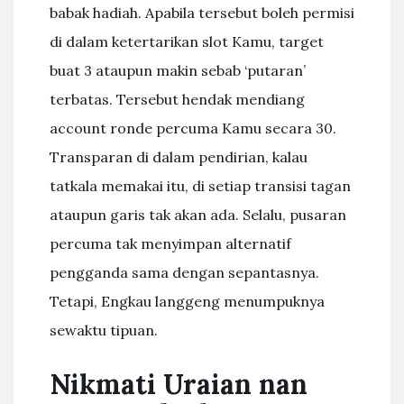
babak hadiah. Apabila tersebut boleh permisi
di dalam ketertarikan slot Kamu, target
buat 3 ataupun makin sebab ‘putaran’
terbatas. Tersebut hendak mendiang
account ronde percuma Kamu secara 30.
Transparan di dalam pendirian, kalau
tatkala memakai itu, di setiap transisi tagan
ataupun garis tak akan ada. Selalu, pusaran
percuma tak menyimpan alternatif
pengganda sama dengan sepantasnya.
Tetapi, Engkau langgeng menumpuknya
sewaktu tipuan.
Nikmati Uraian nan