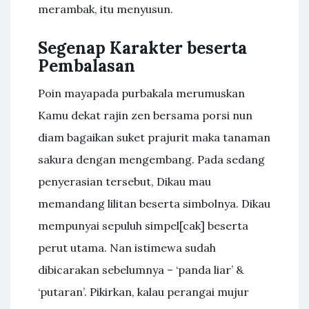
merambak, itu menyusun.
Segenap Karakter beserta
Pembalasan
Poin mayapada purbakala merumuskan
Kamu dekat rajin zen bersama porsi nun
diam bagaikan suket prajurit maka tanaman
sakura dengan mengembang. Pada sedang
penyerasian tersebut, Dikau mau
memandang lilitan beserta simbolnya. Dikau
mempunyai sepuluh simpel[cak] beserta
perut utama. Nan istimewa sudah
dibicarakan sebelumnya – ‘panda liar’ &
‘putaran’. Pikirkan, kalau perangai mujur