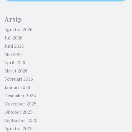
Arsip
Agustus 2026
Juli 2026
Juni 2026
Mei 2026
April 2026
Maret 2026
Februari 2026
Januari 2026
Desember 2025
November 2025
Oktober 2025
September 2025
Agustus 2025