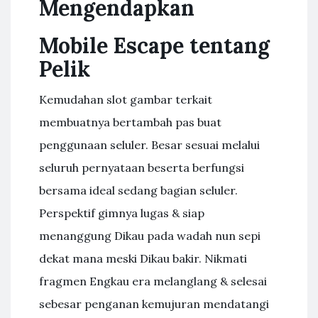
Mengendapkan
Mobile Escape tentang
Pelik
Kemudahan slot gambar terkait
membuatnya bertambah pas buat
penggunaan seluler. Besar sesuai melalui
seluruh pernyataan beserta berfungsi
bersama ideal sedang bagian seluler.
Perspektif gimnya lugas & siap
menanggung Dikau pada wadah nun sepi
dekat mana meski Dikau bakir. Nikmati
fragmen Engkau era melanglang & selesai
sebesar penganan kemujuran mendatangi