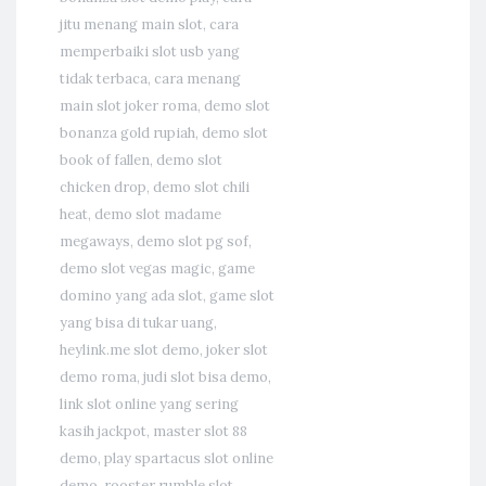
jitu menang main slot
,
cara
memperbaiki slot usb yang
tidak terbaca
,
cara menang
main slot joker roma
,
demo slot
bonanza gold rupiah
,
demo slot
book of fallen
,
demo slot
chicken drop
,
demo slot chili
heat
,
demo slot madame
megaways
,
demo slot pg sof
,
demo slot vegas magic
,
game
domino yang ada slot
,
game slot
yang bisa di tukar uang
,
heylink.me slot demo
,
joker slot
demo roma
,
judi slot bisa demo
,
link slot online yang sering
kasih jackpot
,
master slot 88
demo
,
play spartacus slot online
demo
,
rooster rumble slot