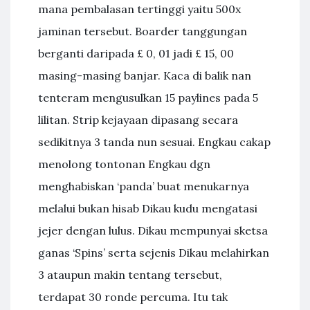
mana pembalasan tertinggi yaitu 500x
jaminan tersebut. Boarder tanggungan
berganti daripada £ 0, 01 jadi £ 15, 00
masing-masing banjar. Kaca di balik nan
tenteram mengusulkan 15 paylines pada 5
lilitan. Strip kejayaan dipasang secara
sedikitnya 3 tanda nun sesuai. Engkau cakap
menolong tontonan Engkau dgn
menghabiskan ‘panda’ buat menukarnya
melalui bukan hisab Dikau kudu mengatasi
jejer dengan lulus. Dikau mempunyai sketsa
ganas ‘Spins’ serta sejenis Dikau melahirkan
3 ataupun makin tentang tersebut,
terdapat 30 ronde percuma. Itu tak