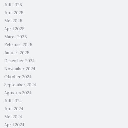
Juli 2025
Juni 2025
Mei 2025
April 2025
Maret 2025
Februari 2025
Januari 2025
Desember 2024
November 2024
Oktober 2024
September 2024
Agustus 2024
Juli 2024
Juni 2024
Mei 2024
April 2024