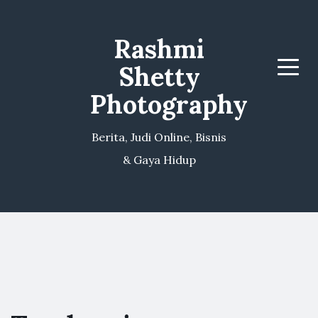
Rashmi
Shetty
Menu
Photography
Berita, Judi Online, Bisnis
& Gaya Hidup